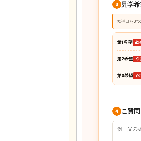
見学希
3
候補日を3
第1希望
必
第2希望
必
第3希望
必
ご質問
4
ご質問・ご要