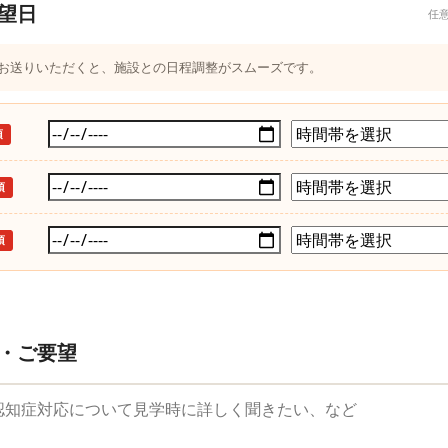
望日
任
つお送りいただくと、施設との日程調整がスムーズです。
須
須
須
・ご要望
望