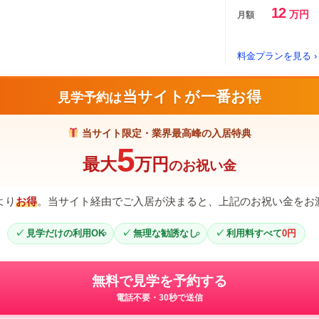
12
万円
月額
料金プランを見る ›
当サイトが一番お得
見学予約は
当サイト限定・業界最高峰の入居特典
5
最大
万円
のお祝い金
より
お得
。当サイト経由でご入居が決まると、上記のお祝い金をお
見学だけの利用OK
無理な勧誘なし
利用料すべて
0円
無料で見学を予約する
電話不要・30秒で送信