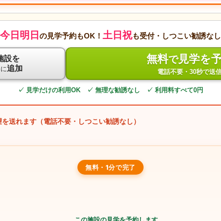
今日明日
土日祝
の見学予約もOK！
も受付・しつこい勧誘なし
無料
見学を
で
施設を
ト
追加
に
電話不要・30秒で送
✓ 見学だけの利用OK ✓ 無理な勧誘なし ✓ 利用料すべて0円
望を送れます（電話不要・しつこい勧誘なし）
無料・1分で完了
この施設の見学を予約します