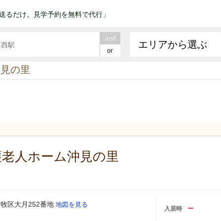
送るだけ。見学予約を無料で代行」
and
エリアから選ぶ
or
沖見の里
護老人ホーム沖見の里
牧区大月252番地
地図を見る
–
入居時