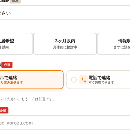
の続柄
任意
入居希望
3ヶ月以内
情報
月以内
具体的に検討中
まずは話
法
必須
ルで連絡
電話で連絡
くり読み返せます
すぐ調整できます
入力ください。もう一方は任意です。
必須