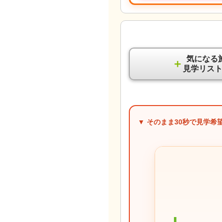
気になる
＋
見学リス
▼ そのまま
30秒
で見学希