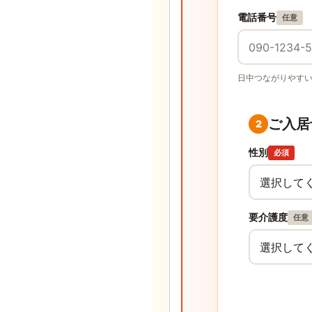
電話番号
任意
日中つながりやす
ご入居
2
性別
必須
要介護度
任意