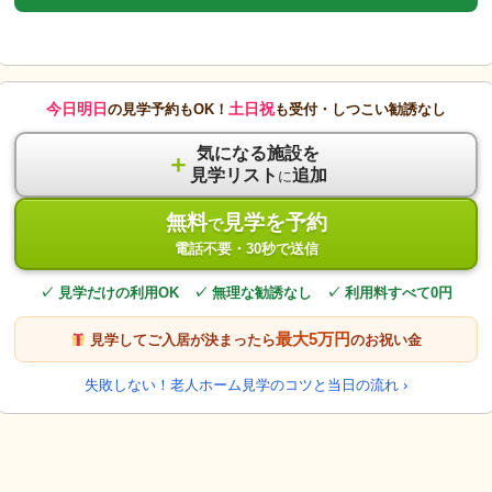
今日明日
土日祝
の見学予約もOK！
も受付・しつこい勧誘なし
気になる施設を
＋
見学リスト
追加
に
無料
見学を予約
で
電話不要・30秒で送信
✓ 見学だけの利用OK ✓ 無理な勧誘なし ✓ 利用料すべて0円
最大5万円
見学してご入居が決まったら
のお祝い金
失敗しない！老人ホーム見学のコツと当日の流れ ›