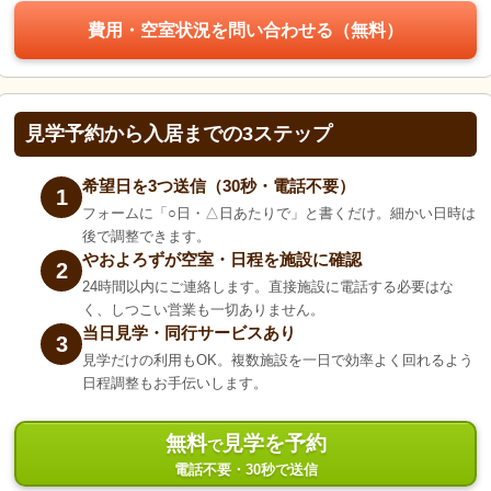
費用・空室状況を問い合わせる（無料）
見学予約から入居までの3ステップ
希望日を3つ送信（30秒・電話不要）
1
フォームに「○日・△日あたりで」と書くだけ。細かい日時は
後で調整できます。
やおよろずが空室・日程を施設に確認
2
24時間以内にご連絡します。直接施設に電話する必要はな
く、しつこい営業も一切ありません。
当日見学・同行サービスあり
3
見学だけの利用もOK。複数施設を一日で効率よく回れるよう
日程調整もお手伝いします。
無料
見学を予約
で
電話不要・30秒で送信