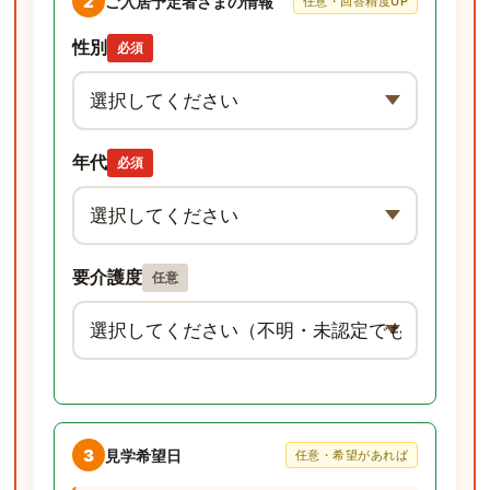
2
ご入居予定者さまの情報
任意・回答精度UP
性別
必須
年代
必須
要介護度
任意
3
見学希望日
任意・希望があれば