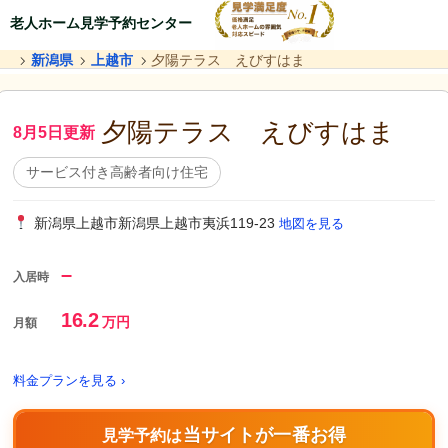
老人ホーム見学予約センター
新潟県
上越市
夕陽テラス えびすはま
夕陽テラス えびすはま
8月5日更新
サービス付き高齢者向け住宅
新潟県上越市新潟県上越市夷浜119-23
地図を見る
–
入居時
16.2
万円
月額
料金プランを見る ›
当サイトが一番お得
見学予約は