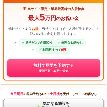
当サイト限定・業界最高峰の入居特典
5
最大
万円
のお祝い金
他社サイトより
お得
。当サイト経由でご入居が決まると、上
記のお祝い金をお渡しします。
見学だけの利用OK
無理な勧誘なし
利用料すべて
0円
無料で見学を予約する
電話不要・30秒で送信
今日明日
土日祝
の見学予約もOK！
も受付・しつこい勧誘なし
気になる施設を
＋