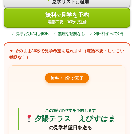
見学リスト
追加
に
無料
見学を予約
で
電話不要・30秒で送信
✓ 見学だけの利用OK ✓ 無理な勧誘なし ✓ 利用料すべて0円
▼ そのまま
30秒
で見学希望を送れます（電話不要・しつこい
勧誘なし）
無料・1分で完了
この施設の見学を予約します
夕陽テラス えびすはま
の見学希望日を送る