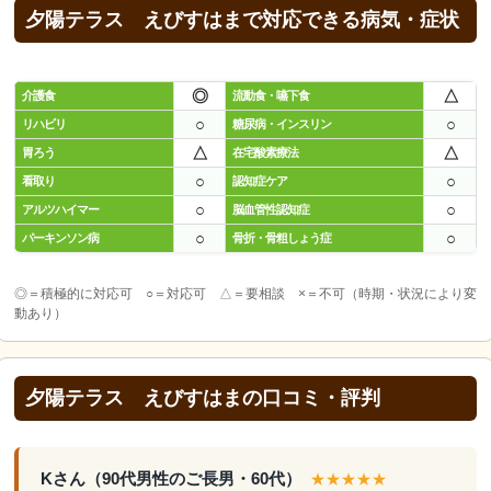
夕陽テラス えびすはまで対応できる病気・症状
◎
△
介護食
流動食・嚥下食
○
○
リハビリ
糖尿病・インスリン
△
△
胃ろう
在宅酸素療法
○
○
看取り
認知症ケア
○
○
アルツハイマー
脳血管性認知症
○
○
パーキンソン病
骨折・骨粗しょう症
◎＝積極的に対応可 ○＝対応可 △＝要相談 ×＝不可（時期・状況により変
動あり）
夕陽テラス えびすはまの口コミ・評判
Kさん（90代男性のご長男・60代）
★★★★★