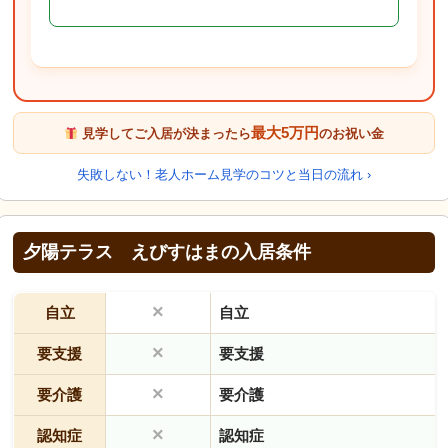
最大5万円
見学してご入居が決まったら
のお祝い金
失敗しない！老人ホーム見学のコツと当日の流れ ›
夕陽テラス えびすはまの入居条件
×
自立
自立
×
要支援
要支援
×
要介護
要介護
×
認知症
認知症