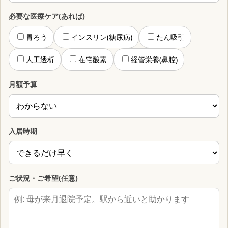
必要な医療ケア(あれば)
胃ろう
インスリン(糖尿病)
たん吸引
人工透析
在宅酸素
経管栄養(鼻腔)
月額予算
入居時期
ご状況・ご希望(任意)