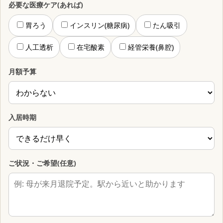
必要な医療ケア(あれば)
胃ろう
インスリン(糖尿病)
たん吸引
人工透析
在宅酸素
経管栄養(鼻腔)
月額予算
入居時期
ご状況・ご希望(任意)