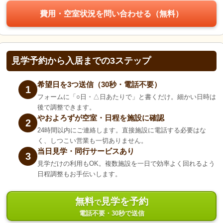
費用・空室状況を問い合わせる（無料）
見学予約から入居までの3ステップ
希望日を3つ送信（30秒・電話不要）
1
フォームに「○日・△日あたりで」と書くだけ。細かい日時は
後で調整できます。
やおよろずが空室・日程を施設に確認
2
24時間以内にご連絡します。直接施設に電話する必要はな
く、しつこい営業も一切ありません。
当日見学・同行サービスあり
3
見学だけの利用もOK。複数施設を一日で効率よく回れるよう
日程調整もお手伝いします。
無料
見学を予約
で
電話不要・30秒で送信