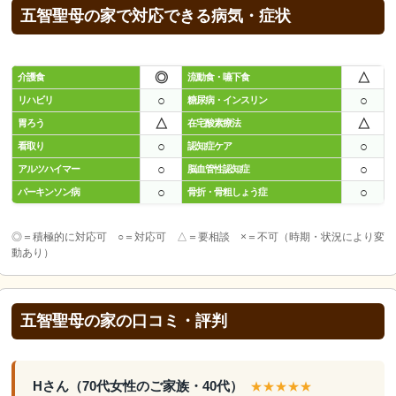
五智聖母の家で対応できる病気・症状
◎
△
介護食
流動食・嚥下食
○
○
リハビリ
糖尿病・インスリン
△
△
胃ろう
在宅酸素療法
○
○
看取り
認知症ケア
○
○
アルツハイマー
脳血管性認知症
○
○
パーキンソン病
骨折・骨粗しょう症
◎＝積極的に対応可 ○＝対応可 △＝要相談 ×＝不可（時期・状況により変
動あり）
五智聖母の家の口コミ・評判
Hさん（70代女性のご家族・40代）
★★★★★