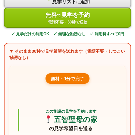
見学リスト
追加
に
無料
見学を予約
で
電話不要・30秒で送信
✓ 見学だけの利用OK ✓ 無理な勧誘なし ✓ 利用料すべて0円
▼ そのまま
30秒
で見学希望を送れます（電話不要・しつこい
勧誘なし）
無料・1分で完了
この施設の見学を予約します
五智聖母の家
の見学希望日を送る