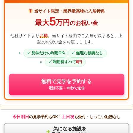
当サイト限定・業界最高峰の入居特典
5
最大
万円
のお祝い金
他社サイトより
お得
。当サイト経由でご入居が決まると、上
記のお祝い金をお渡しします。
見学だけの利用OK
無理な勧誘なし
利用料すべて
0円
無料で見学を予約する
電話不要・30秒で送信
今日明日
土日祝
の見学予約もOK！
も受付・しつこい勧誘なし
気になる施設を
＋