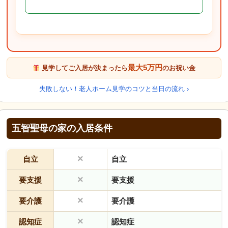
最大5万円
見学してご入居が決まったら
のお祝い金
失敗しない！老人ホーム見学のコツと当日の流れ ›
五智聖母の家の入居条件
×
自立
自立
×
要支援
要支援
×
要介護
要介護
×
認知症
認知症