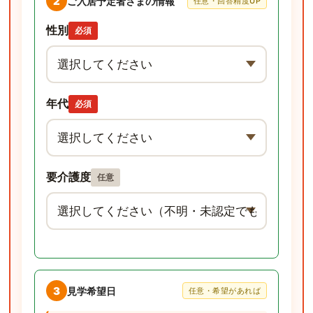
2
ご入居予定者さまの情報
任意・回答精度UP
性別
必須
年代
必須
要介護度
任意
3
見学希望日
任意・希望があれば