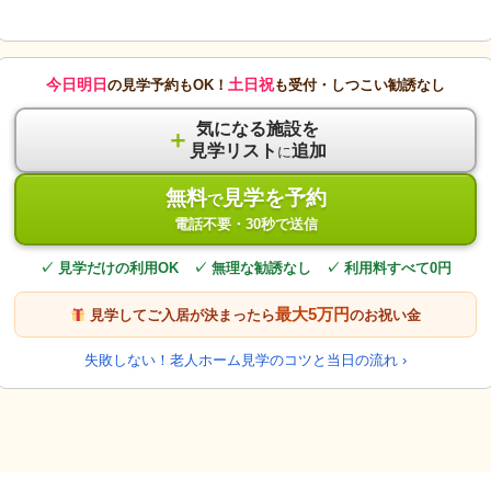
今日明日
土日祝
の見学予約もOK！
も受付・しつこい勧誘なし
気になる施設を
＋
見学リスト
追加
に
無料
見学を予約
で
電話不要・30秒で送信
✓ 見学だけの利用OK ✓ 無理な勧誘なし ✓ 利用料すべて0円
最大5万円
見学してご入居が決まったら
のお祝い金
失敗しない！老人ホーム見学のコツと当日の流れ ›