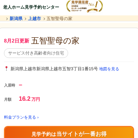
老人ホーム見学予約センター
新潟県
上越市
五智聖母の家
五智聖母の家
8月2日更新
サービス付き高齢者向け住宅
新潟県上越市新潟県上越市五智3丁目1番15号
地図を見る
–
入居時
16.2
万円
月額
料金プランを見る ›
当サイトが一番お得
見学予約は