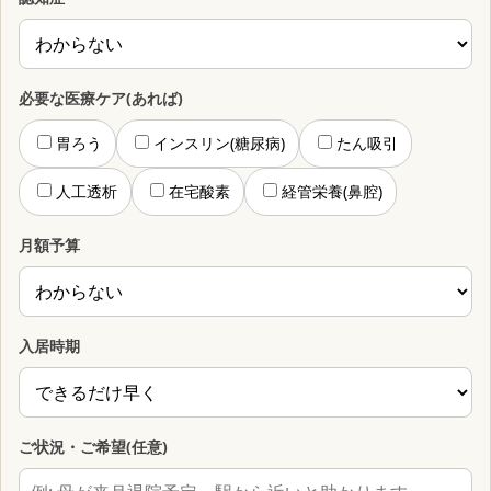
必要な医療ケア(あれば)
胃ろう
インスリン(糖尿病)
たん吸引
人工透析
在宅酸素
経管栄養(鼻腔)
月額予算
入居時期
ご状況・ご希望(任意)