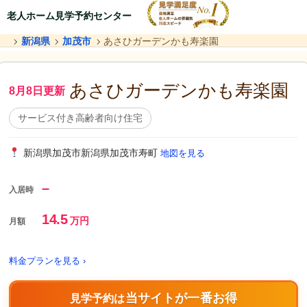
老人ホーム見学予約センター
新潟県
加茂市
あさひガーデンかも寿楽園
あさひガーデンかも寿楽園
8月8日更新
サービス付き高齢者向け住宅
新潟県加茂市新潟県加茂市寿町
地図を見る
–
入居時
14.5
万円
月額
料金プランを見る ›
当サイトが一番お得
見学予約は