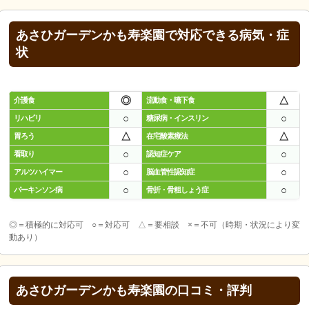
あさひガーデンかも寿楽園で対応できる病気・症
状
◎
△
介護食
流動食・嚥下食
○
○
リハビリ
糖尿病・インスリン
△
△
胃ろう
在宅酸素療法
○
○
看取り
認知症ケア
○
○
アルツハイマー
脳血管性認知症
○
○
パーキンソン病
骨折・骨粗しょう症
◎＝積極的に対応可 ○＝対応可 △＝要相談 ×＝不可（時期・状況により変
動あり）
あさひガーデンかも寿楽園の口コミ・評判