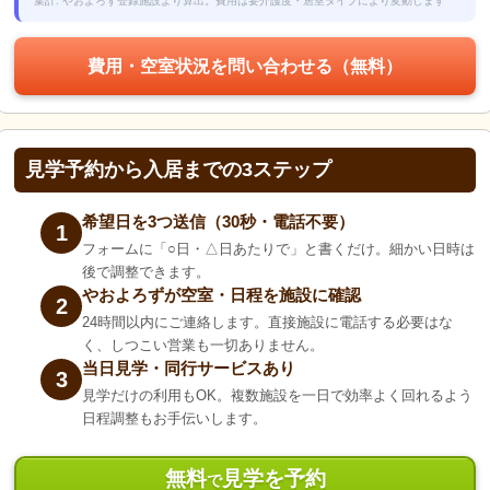
集計: やおよろず登録施設より算出。費用は要介護度・居室タイプにより変動します
費用・空室状況を問い合わせる（無料）
見学予約から入居までの3ステップ
希望日を3つ送信（30秒・電話不要）
1
フォームに「○日・△日あたりで」と書くだけ。細かい日時は
後で調整できます。
やおよろずが空室・日程を施設に確認
2
24時間以内にご連絡します。直接施設に電話する必要はな
く、しつこい営業も一切ありません。
当日見学・同行サービスあり
3
見学だけの利用もOK。複数施設を一日で効率よく回れるよう
日程調整もお手伝いします。
無料
見学を予約
で