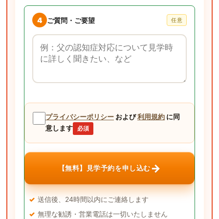
4
ご質問・ご要望
任意
ご質問・ご要望
プライバシーポリシー
および
利用規約
に同
意します
必須
→
【無料】見学予約を申し込む
送信後、24時間以内にご連絡します
無理な勧誘・営業電話は一切いたしません