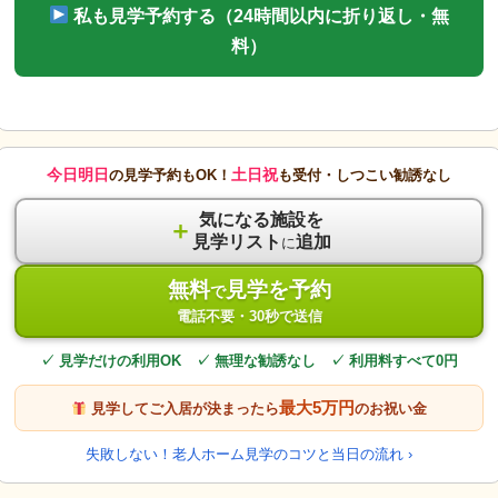
私も見学予約する（24時間以内に折り返し・無
料）
今日明日
土日祝
の見学予約もOK！
も受付・しつこい勧誘なし
気になる施設を
＋
見学リスト
追加
に
無料
見学を予約
で
電話不要・30秒で送信
✓ 見学だけの利用OK ✓ 無理な勧誘なし ✓ 利用料すべて0円
最大5万円
見学してご入居が決まったら
のお祝い金
失敗しない！老人ホーム見学のコツと当日の流れ ›