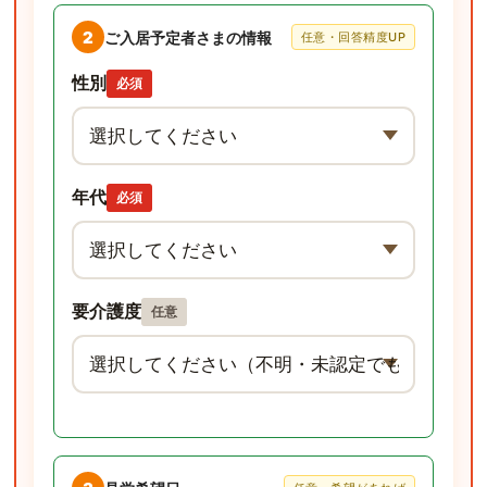
2
ご入居予定者さまの情報
任意・回答精度UP
性別
必須
年代
必須
要介護度
任意