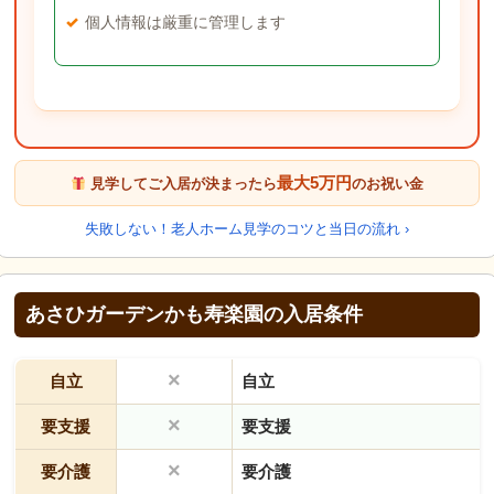
個人情報は厳重に管理します
最大5万円
見学してご入居が決まったら
のお祝い金
失敗しない！老人ホーム見学のコツと当日の流れ ›
あさひガーデンかも寿楽園の入居条件
×
自立
自立
×
要支援
要支援
×
要介護
要介護