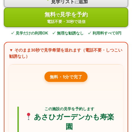
見学リスト
追加
に
無料
見学を予約
で
電話不要・30秒で送信
✓ 見学だけの利用OK ✓ 無理な勧誘なし ✓ 利用料すべて0円
▼ そのまま
30秒
で見学希望を送れます（電話不要・しつこい
勧誘なし）
無料・1分で完了
この施設の見学を予約します
あさひガーデンかも寿楽
園