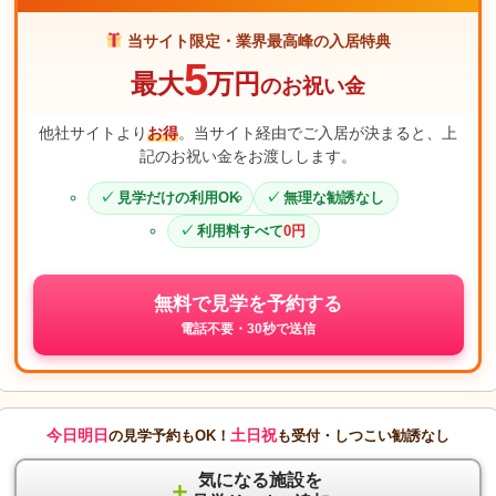
当サイト限定・業界最高峰の入居特典
5
最大
万円
のお祝い金
他社サイトより
お得
。当サイト経由でご入居が決まると、上
記のお祝い金をお渡しします。
見学だけの利用OK
無理な勧誘なし
利用料すべて
0円
無料で見学を予約する
電話不要・30秒で送信
今日明日
土日祝
の見学予約もOK！
も受付・しつこい勧誘なし
気になる施設を
＋