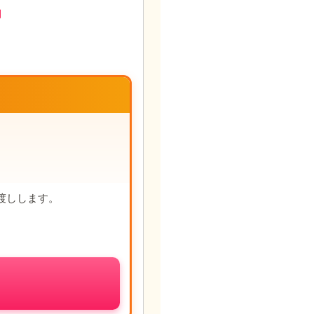
円
渡しします。