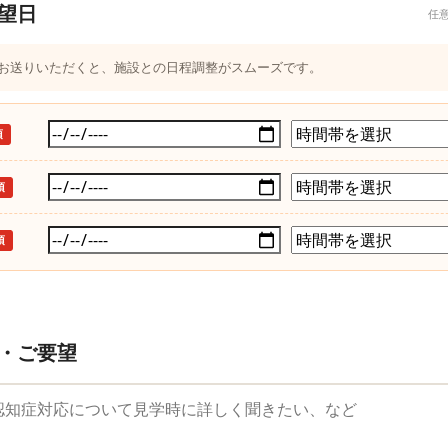
望日
任
つお送りいただくと、施設との日程調整がスムーズです。
須
須
須
・ご要望
望