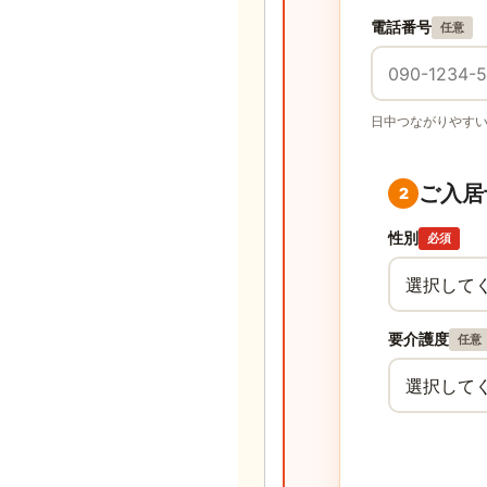
電話番号
任意
日中つながりやす
ご入居
2
性別
必須
要介護度
任意