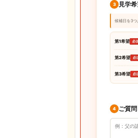
見学希
3
候補日を3
第1希望
必
第2希望
必
第3希望
必
ご質問
4
ご質問・ご要