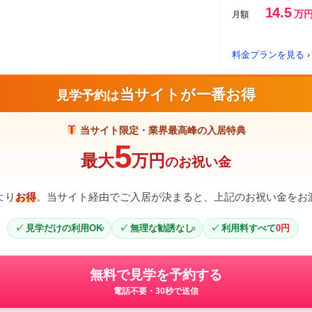
14.5
万
月額
料金プランを見る ›
当サイトが一番お得
見学予約は
当サイト限定・業界最高峰の入居特典
5
最大
万円
のお祝い金
より
お得
。当サイト経由でご入居が決まると、上記のお祝い金をお
見学だけの利用OK
無理な勧誘なし
利用料すべて
0円
無料で見学を予約する
電話不要・30秒で送信