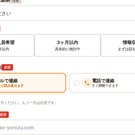
の続柄
任意
入居希望
3ヶ月以内
情報
月以内
具体的に検討中
まずは話
法
必須
ルで連絡
電話で連絡
くり読み返せます
すぐ調整できます
入力ください。もう一方は任意です。
必須