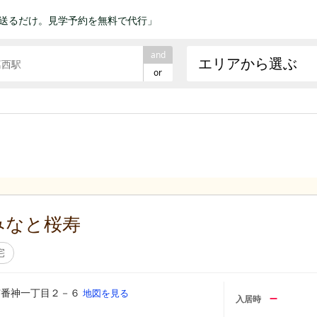
送るだけ。見学予約を無料で代行」
and
エリアから選ぶ
or
みなと桜寿
宅
市番神一丁目２－６
地図を見る
–
入居時