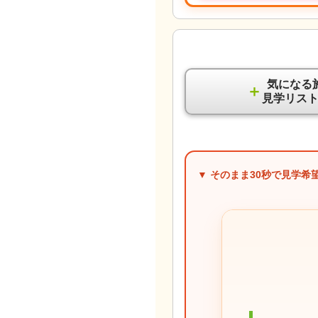
気になる
＋
見学リス
▼ そのまま
30秒
で見学希