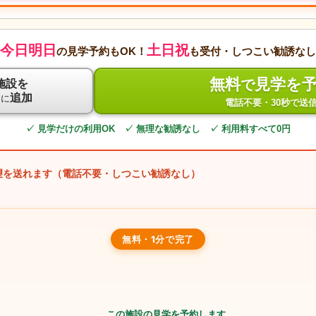
今日明日
土日祝
の見学予約もOK！
も受付・しつこい勧誘なし
無料
見学を
で
施設を
ト
追加
に
電話不要・30秒で送
✓ 見学だけの利用OK ✓ 無理な勧誘なし ✓ 利用料すべて0円
望を送れます（電話不要・しつこい勧誘なし）
無料・1分で完了
この施設の見学を予約します