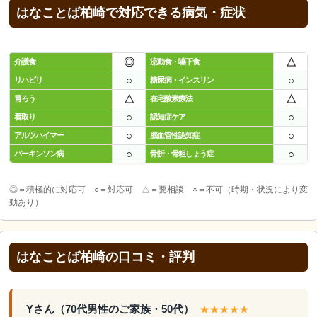
はなことば柏崎で対応できる病気・症状
◎
△
介護食
流動食・嚥下食
○
○
リハビリ
糖尿病・インスリン
△
△
胃ろう
在宅酸素療法
○
○
看取り
認知症ケア
○
○
アルツハイマー
脳血管性認知症
○
○
パーキンソン病
骨折・骨粗しょう症
◎＝積極的に対応可 ○＝対応可 △＝要相談 ×＝不可（時期・状況により変
動あり）
はなことば柏崎の口コミ・評判
Yさん（70代男性のご家族・50代）
★★★★★