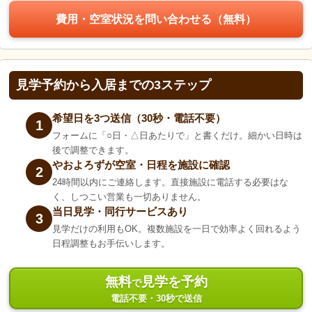
費用・空室状況を問い合わせる（無料）
見学予約から入居までの3ステップ
希望日を3つ送信（30秒・電話不要）
1
フォームに「○日・△日あたりで」と書くだけ。細かい日時は
後で調整できます。
やおよろずが空室・日程を施設に確認
2
24時間以内にご連絡します。直接施設に電話する必要はな
く、しつこい営業も一切ありません。
当日見学・同行サービスあり
3
見学だけの利用もOK。複数施設を一日で効率よく回れるよう
日程調整もお手伝いします。
無料
見学を予約
で
電話不要・30秒で送信