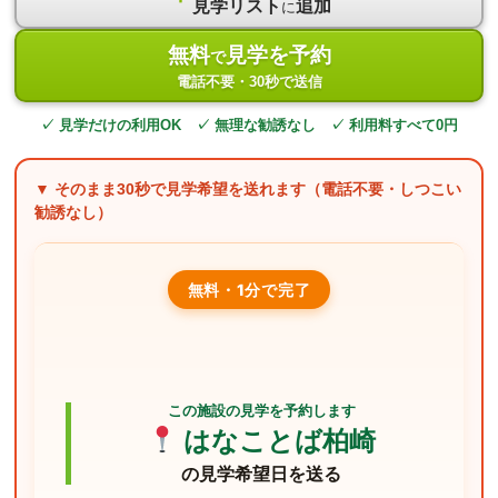
見学リスト
追加
に
無料
見学を予約
で
電話不要・30秒で送信
✓ 見学だけの利用OK ✓ 無理な勧誘なし ✓ 利用料すべて0円
▼ そのまま
30秒
で見学希望を送れます（電話不要・しつこい
勧誘なし）
無料・1分で完了
この施設の見学を予約します
はなことば柏崎
の見学希望日を送る