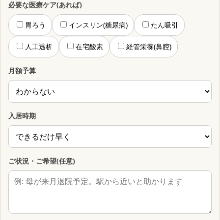
必要な医療ケア(あれば)
胃ろう
インスリン(糖尿病)
たん吸引
人工透析
在宅酸素
経管栄養(鼻腔)
月額予算
入居時期
ご状況・ご希望(任意)