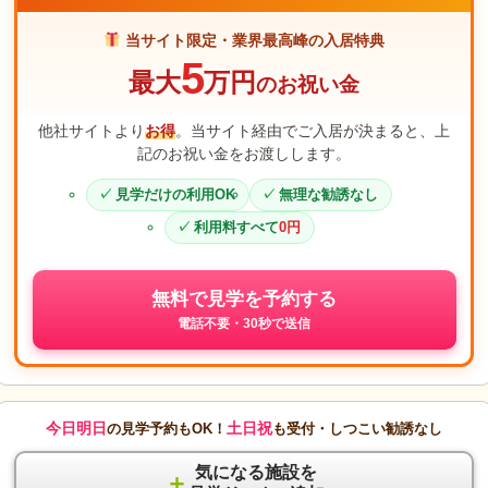
当サイト限定・業界最高峰の入居特典
5
最大
万円
のお祝い金
他社サイトより
お得
。当サイト経由でご入居が決まると、上
記のお祝い金をお渡しします。
見学だけの利用OK
無理な勧誘なし
利用料すべて
0円
無料で見学を予約する
電話不要・30秒で送信
今日明日
土日祝
の見学予約もOK！
も受付・しつこい勧誘なし
気になる施設を
＋