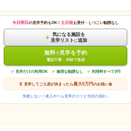
今日明日
土日祝
の見学予約もOK！
も受付・しつこい勧誘なし
気になる施設を
＋
見学リスト
追加
に
無料
見学を予約
で
電話不要・30秒で送信
✓ 見学だけの利用OK ✓ 無理な勧誘なし ✓ 利用料すべて0円
最大5万円
見学してご入居が決まったら
のお祝い金
失敗しない！老人ホーム見学のコツと当日の流れ ›