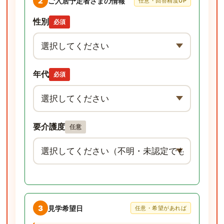
2
ご入居予定者さまの情報
任意・回答精度UP
性別
必須
年代
必須
要介護度
任意
3
見学希望日
任意・希望があれば