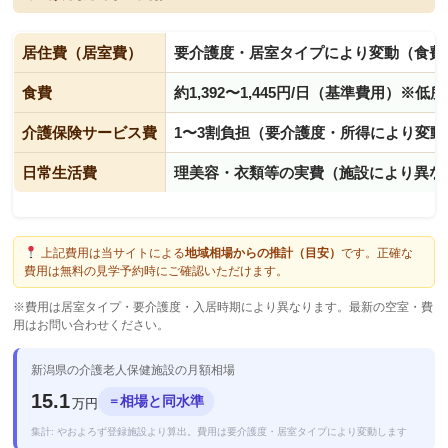
居住費（居室費）
要介護度・居室タイプにより変動（食費
食費
約1,392〜1,445円/日（基準費用）※
介護保険サービス費
1〜3割負担（要介護度・所得により変動
日常生活費
理美容・衣類等の実費（施設により異な
上記費用は当サイトによる
地域相場からの推計（目安）
です。正確な
費用は無料の見学予約時にご確認いただけます。
※費用は居室タイプ・要介護度・入居時期により異なります。最新の空室・費
用はお問い合わせください。
新潟県の介護老人保健施設の月額相場
15.1
相場と同水準
＝
万円
集計: やおよろず登録施設より算出。費用は要介護度・居室タイプにより変動します