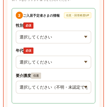
2
ご入居予定者さまの情報
任意・回答精度UP
性別
必須
年代
必須
要介護度
任意