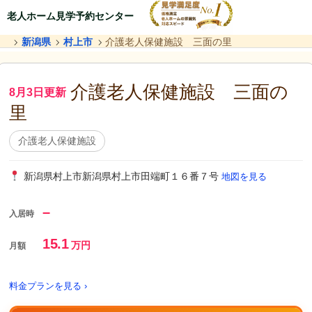
老人ホーム見学予約センター
新潟県
村上市
介護老人保健施設 三面の里
介護老人保健施設 三面の
8月3日更新
里
介護老人保健施設
新潟県村上市新潟県村上市田端町１６番７号
地図を見る
–
入居時
15.1
万円
月額
料金プランを見る ›