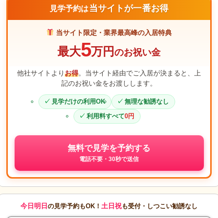
当サイトが一番お得
見学予約は
当サイト限定・業界最高峰の入居特典
5
最大
万円
のお祝い金
他社サイトより
お得
。当サイト経由でご入居が決まると、上
記のお祝い金をお渡しします。
見学だけの利用OK
無理な勧誘なし
利用料すべて
0円
無料で見学を予約する
電話不要・30秒で送信
今日明日
土日祝
の見学予約もOK！
も受付・しつこい勧誘なし