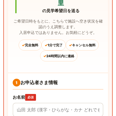
里
の見学希望日を送る
ご希望日時をもとに、こちらで施設へ空き状況を確
認のうえ調整します。
入居申込ではありません。お気軽にどうぞ。
✓
✓
✓
完全無料
1分で完了
キャンセル無料
✓
24時間以内に連絡
お申込者さま情報
1
お名前
必須