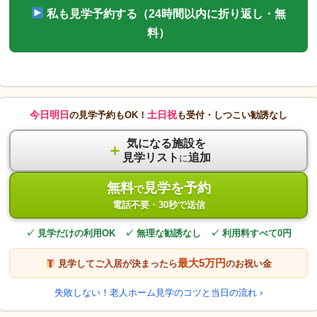
私も見学予約する（24時間以内に折り返し・無
料）
今日明日
土日祝
の見学予約もOK！
も受付・しつこい勧誘なし
気になる施設を
＋
見学リスト
追加
に
無料
見学を予約
で
電話不要・30秒で送信
✓ 見学だけの利用OK ✓ 無理な勧誘なし ✓ 利用料すべて0円
最大5万円
見学してご入居が決まったら
のお祝い金
失敗しない！老人ホーム見学のコツと当日の流れ ›