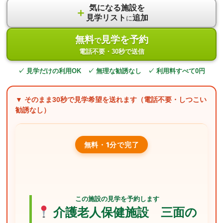
気になる施設を
＋
見学リスト
追加
に
無料
見学を予約
で
電話不要・30秒で送信
✓ 見学だけの利用OK ✓ 無理な勧誘なし ✓ 利用料すべて0円
▼ そのまま
30秒
で見学希望を送れます（電話不要・しつこい
勧誘なし）
無料・1分で完了
この施設の見学を予約します
介護老人保健施設 三面の