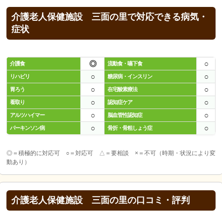
介護老人保健施設 三面の里で対応できる病気・
症状
◎
○
介護食
流動食・嚥下食
○
○
リハビリ
糖尿病・インスリン
○
○
胃ろう
在宅酸素療法
○
○
看取り
認知症ケア
○
○
アルツハイマー
脳血管性認知症
○
○
パーキンソン病
骨折・骨粗しょう症
◎＝積極的に対応可 ○＝対応可 △＝要相談 ×＝不可（時期・状況により変
動あり）
介護老人保健施設 三面の里の口コミ・評判