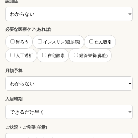
認知症
必要な医療ケア(あれば)
胃ろう
インスリン(糖尿病)
たん吸引
人工透析
在宅酸素
経管栄養(鼻腔)
月額予算
入居時期
ご状況・ご希望(任意)