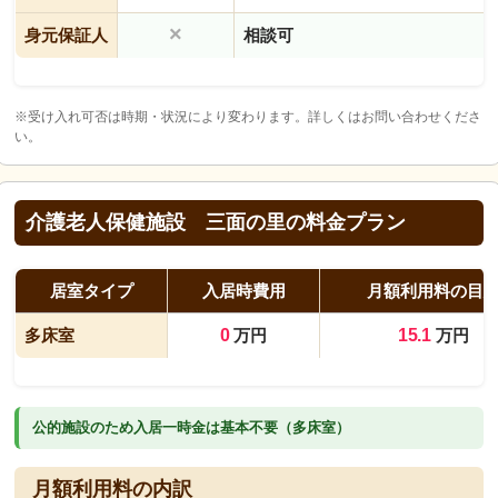
×
身元保証人
相談可
※受け入れ可否は時期・状況により変わります。詳しくはお問い合わせくださ
い。
介護老人保健施設 三面の里の料金プラン
居室タイプ
入居時費用
月額利用料の目
多床室
0
万円
15.1
万円
公的施設のため入居一時金は基本不要（多床室）
月額利用料の内訳