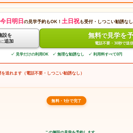
今日明日
土日祝
の見学予約もOK！
も受付・しつこい勧誘なし
無料
見学を
で
施設を
ト
追加
に
電話不要・30秒で送
✓ 見学だけの利用OK ✓ 無理な勧誘なし ✓ 利用料すべて0円
望を送れます（電話不要・しつこい勧誘なし）
無料・1分で完了
この施設の見学を予約します