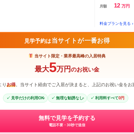
12
万円
月額
料金プランを見る ›
当サイトが一番お得
見学予約は
当サイト限定・業界最高峰の入居特典
5
最大
万円
のお祝い金
より
お得
。当サイト経由でご入居が決まると、上記のお祝い金をお
見学だけの利用OK
無理な勧誘なし
利用料すべて
0円
無料で見学を予約する
電話不要・30秒で送信