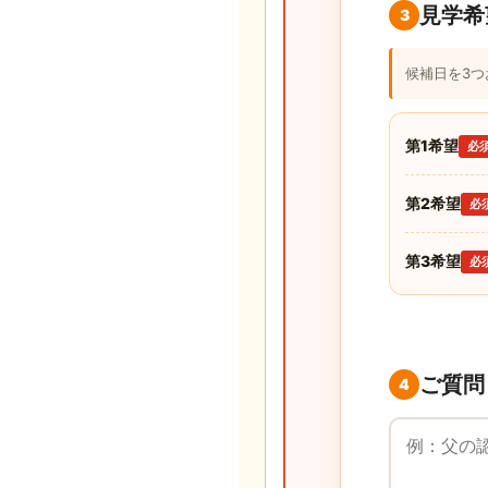
見学希
3
候補日を3
第1希望
必
第2希望
必
第3希望
必
ご質問
4
ご質問・ご要