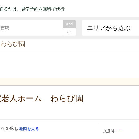
送るだけ。見学予約を無料で代行」
and
エリアから選ぶ
or
 わらび園
護老人ホーム わらび園
０６０番地
地図を見る
–
入居時