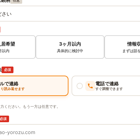
の続柄
任意
入居希望
3ヶ月以内
情報
月以内
具体的に検討中
まずは話
法
必須
ルで連絡
電話で連絡
くり読み返せます
すぐ調整できます
入力ください。もう一方は任意です。
必須