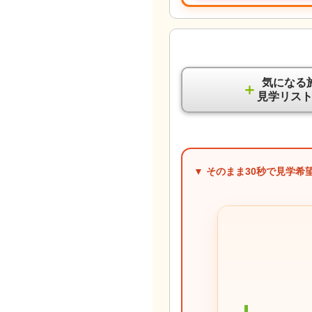
気になる
＋
見学リス
▼ そのまま
30秒
で見学希