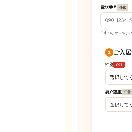
電話番号
任意
日中つながりやす
ご入居
2
性別
必須
要介護度
任意