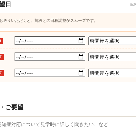
望日
任
つお送りいただくと、施設との日程調整がスムーズです。
須
須
須
・ご要望
望