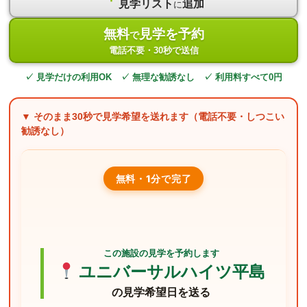
見学リスト
追加
に
無料
見学を予約
で
電話不要・30秒で送信
✓ 見学だけの利用OK ✓ 無理な勧誘なし ✓ 利用料すべて0円
▼ そのまま
30秒
で見学希望を送れます（電話不要・しつこい
勧誘なし）
無料・1分で完了
この施設の見学を予約します
ユニバーサルハイツ平島
の見学希望日を送る