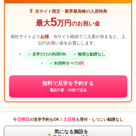
当サイト限定・業界最高峰の入居特典
5
最大
万円
のお祝い金
他社サイトより
お得
。当サイト経由でご入居が決まると、上
記のお祝い金をお渡しします。
見学だけの利用OK
無理な勧誘なし
利用料すべて
0円
無料で見学を予約する
電話不要・30秒で送信
今日明日
土日祝
の見学予約もOK！
も受付・しつこい勧誘なし
気になる施設を
＋