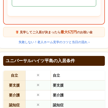
最大5万円
見学してご入居が決まったら
のお祝い金
失敗しない！老人ホーム見学のコツと当日の流れ ›
ユニバーサルハイツ平島の入居条件
×
自立
自立
×
要支援
要支援
×
要介護
要介護
×
認知症
認知症