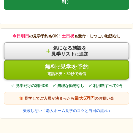
料）
今日明日
土日祝
の見学予約もOK！
も受付・しつこい勧誘なし
気になる施設を
＋
見学リスト
追加
に
無料
見学を予約
で
電話不要・30秒で送信
✓ 見学だけの利用OK ✓ 無理な勧誘なし ✓ 利用料すべて0円
最大5万円
見学してご入居が決まったら
のお祝い金
失敗しない！老人ホーム見学のコツと当日の流れ ›