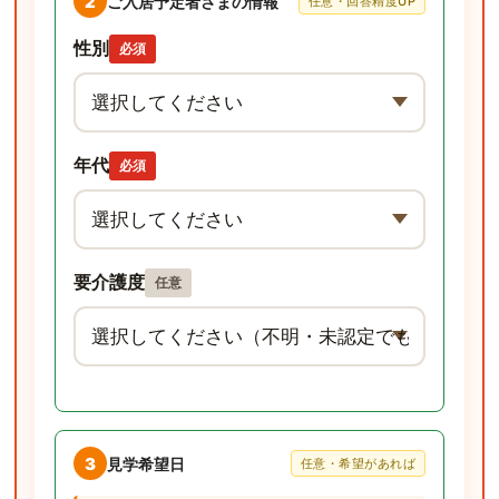
2
ご入居予定者さまの情報
任意・回答精度UP
性別
必須
年代
必須
要介護度
任意
3
見学希望日
任意・希望があれば