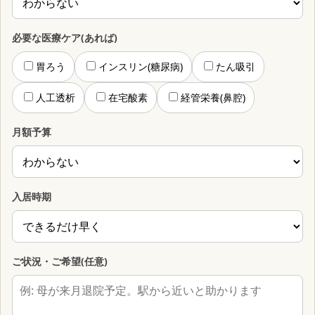
必要な医療ケア(あれば)
胃ろう
インスリン(糖尿病)
たん吸引
人工透析
在宅酸素
経管栄養(鼻腔)
月額予算
入居時期
ご状況・ご希望(任意)