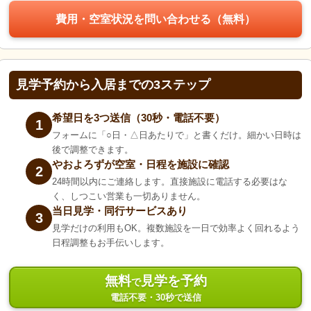
費用・空室状況を問い合わせる（無料）
見学予約から入居までの3ステップ
希望日を3つ送信（30秒・電話不要）
1
フォームに「○日・△日あたりで」と書くだけ。細かい日時は
後で調整できます。
やおよろずが空室・日程を施設に確認
2
24時間以内にご連絡します。直接施設に電話する必要はな
く、しつこい営業も一切ありません。
当日見学・同行サービスあり
3
見学だけの利用もOK。複数施設を一日で効率よく回れるよう
日程調整もお手伝いします。
無料
見学を予約
で
電話不要・30秒で送信