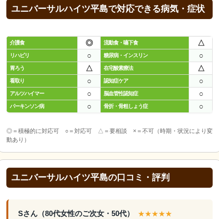
ユニバーサルハイツ平島で対応できる病気・症状
◎
△
介護食
流動食・嚥下食
○
○
リハビリ
糖尿病・インスリン
△
△
胃ろう
在宅酸素療法
○
○
看取り
認知症ケア
○
○
アルツハイマー
脳血管性認知症
○
○
パーキンソン病
骨折・骨粗しょう症
◎＝積極的に対応可 ○＝対応可 △＝要相談 ×＝不可（時期・状況により変
動あり）
ユニバーサルハイツ平島の口コミ・評判
Sさん（80代女性のご次女・50代）
★★★★★