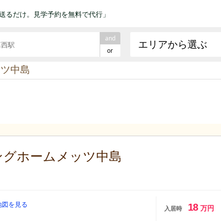
送るだけ。見学予約を無料で代行」
and
エリアから選ぶ
or
ッツ中島
ングホームメッツ中島
地図を見る
18
万円
入居時