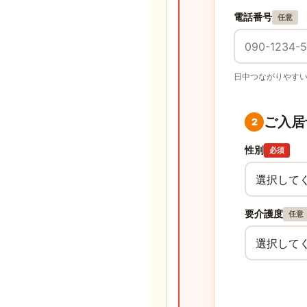
電話番号
任意
日中つながりやす
ご入居
2
性別
必須
要介護度
任意