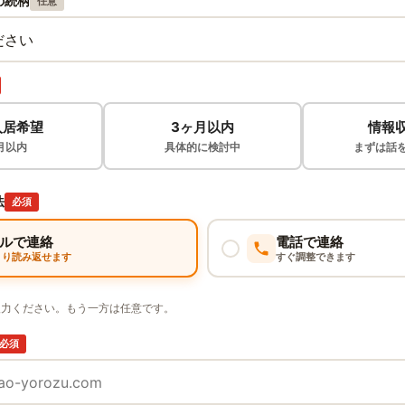
の続柄
任意
入居希望
3ヶ月以内
情報
月以内
具体的に検討中
まずは話
法
必須
ルで連絡
電話で連絡
くり読み返せます
すぐ調整できます
入力ください。もう一方は任意です。
必須