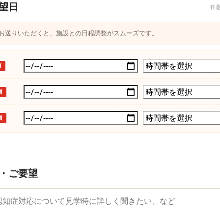
望日
任
つお送りいただくと、施設との日程調整がスムーズです。
須
須
須
・ご要望
望