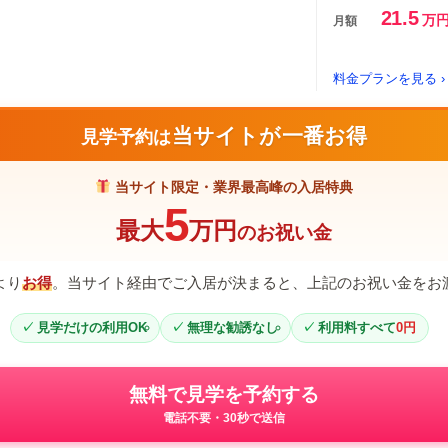
21.5
万
月額
料金プランを見る ›
当サイトが一番お得
見学予約は
当サイト限定・業界最高峰の入居特典
5
最大
万円
のお祝い金
より
お得
。当サイト経由でご入居が決まると、上記のお祝い金をお
見学だけの利用OK
無理な勧誘なし
利用料すべて
0円
無料で見学を予約する
電話不要・30秒で送信