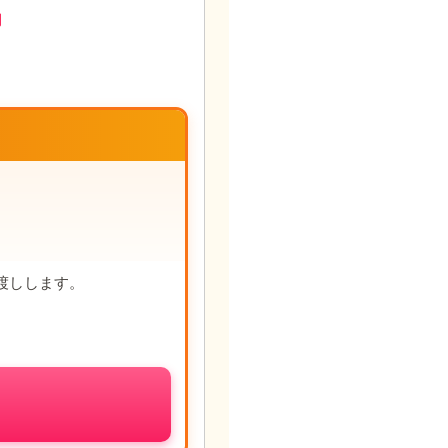
円
渡しします。