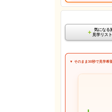
気になる
＋
見学リス
▼ そのまま
30秒
で見学希