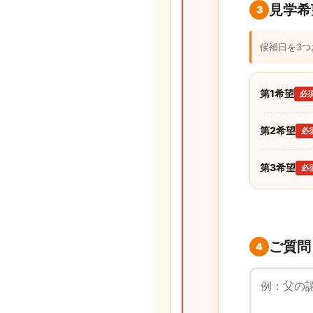
見学希
3
候補日を3
第1希望
必
第2希望
必
第3希望
必
ご質問
4
ご質問・ご要