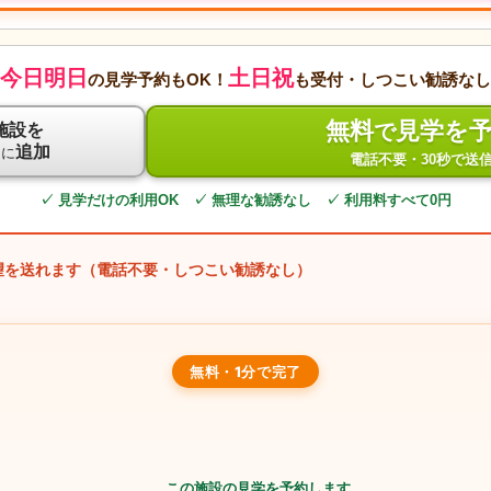
今日明日
土日祝
の見学予約もOK！
も受付・しつこい勧誘なし
無料
見学を
で
施設を
ト
追加
に
電話不要・30秒で送
✓ 見学だけの利用OK ✓ 無理な勧誘なし ✓ 利用料すべて0円
望を送れます（電話不要・しつこい勧誘なし）
無料・1分で完了
この施設の見学を予約します