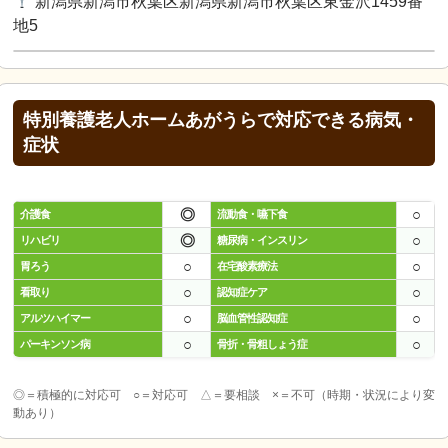
新潟県新潟市秋葉区新潟県新潟市秋葉区東金沢1459番
地5
特別養護老人ホームあがうらで対応できる病気・
症状
◎
○
介護食
流動食・嚥下食
◎
○
リハビリ
糖尿病・インスリン
○
○
胃ろう
在宅酸素療法
○
○
看取り
認知症ケア
○
○
アルツハイマー
脳血管性認知症
○
○
パーキンソン病
骨折・骨粗しょう症
◎＝積極的に対応可 ○＝対応可 △＝要相談 ×＝不可（時期・状況により変
動あり）