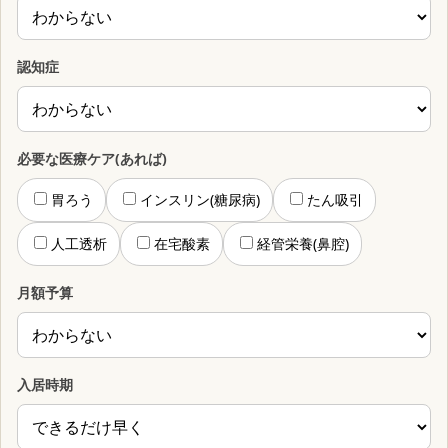
認知症
必要な医療ケア(あれば)
胃ろう
インスリン(糖尿病)
たん吸引
人工透析
在宅酸素
経管栄養(鼻腔)
月額予算
入居時期