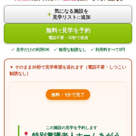
気になる施設を
＋
見学リスト
追加
に
無料
見学を予約
で
電話不要・30秒で送信
✓ 見学だけの利用OK ✓ 無理な勧誘なし ✓ 利用料すべて0円
▼ そのまま
30秒
で見学希望を送れます（電話不要・しつこい
勧誘なし）
無料・1分で完了
この施設の見学を予約します
特別養護老人ホームあがう