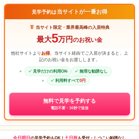
当サイトが一番お得
見学予約は
当サイト限定・業界最高峰の入居特典
5
最大
万円
のお祝い金
他社サイトより
お得
。当サイト経由でご入居が決まると、上
記のお祝い金をお渡しします。
見学だけの利用OK
無理な勧誘なし
利用料すべて
0円
無料で見学を予約する
電話不要・30秒で送信
今日明日
土日祝
の見学予約もOK！
も受付・しつこい勧誘なし