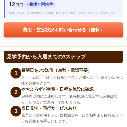
12
相場と同水準
＝
万円
集計: やおよろず登録施設より算出。費用は要介護度・居室タイプにより変動します
費用・空室状況を問い合わせる（無料）
見学予約から入居までの3ステップ
希望日を3つ送信（30秒・電話不要）
1
フォームに「○日・△日あたりで」と書くだけ。細かい日時は
後で調整できます。
やおよろずが空室・日程を施設に確認
2
24時間以内にご連絡します。直接施設に電話する必要はな
く、しつこい営業も一切ありません。
当日見学・同行サービスあり
3
見学だけの利用もOK。複数施設を一日で効率よく回れるよう
日程調整もお手伝いします。