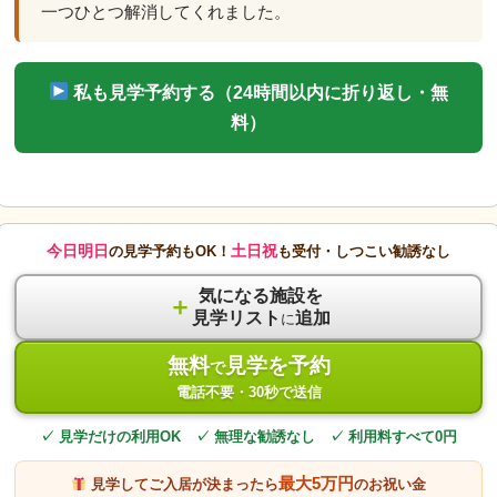
一つひとつ解消してくれました。
私も見学予約する（24時間以内に折り返し・無
料）
今日明日
土日祝
の見学予約もOK！
も受付・しつこい勧誘なし
気になる施設を
＋
見学リスト
追加
に
無料
見学を予約
で
電話不要・30秒で送信
✓ 見学だけの利用OK ✓ 無理な勧誘なし ✓ 利用料すべて0円
最大5万円
見学してご入居が決まったら
のお祝い金