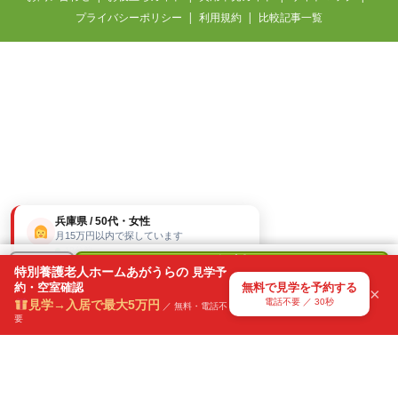
プライバシーポリシー
利用規約
比較記事一覧
兵庫県 / 50代・女性
月15万円以内で探しています
42分前
無料
＋
特別養護老人ホームあがうらの
見学予
で
約・空室確認
無料で見学を予約する
気になる
×
見学を予約
電話不要 ／ 30秒
見学→入居で最大5万円
リスト
／ 無料・電話不
要
電話不要・30秒で送信