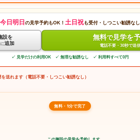
今日明日
土日祝
の見学予約もOK！
も受付・しつこい勧誘なし
無料
見学を
で
施設を
ト
追加
に
電話不要・30秒で送
✓ 見学だけの利用OK ✓ 無理な勧誘なし ✓ 利用料すべて0円
望を送れます（電話不要・しつこい勧誘なし）
無料・1分で完了
この施設の見学を予約します