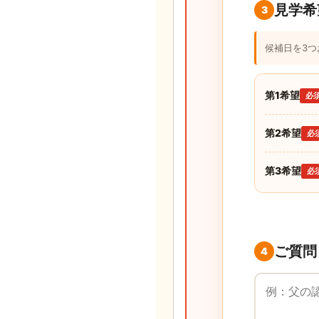
見学希
3
候補日を3
第1希望
必
第2希望
必
第3希望
必
ご質問
4
ご質問・ご要