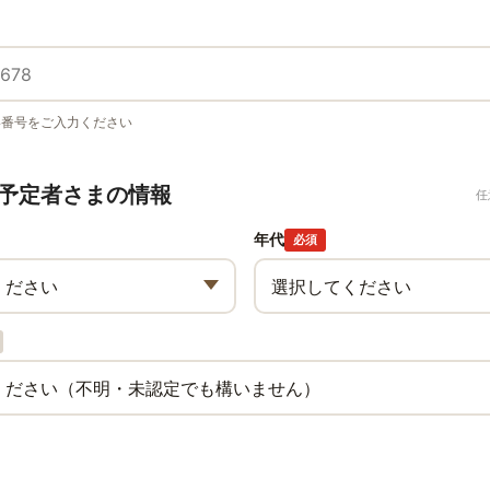
い番号をご入力ください
予定者さまの情報
任
年代
必須