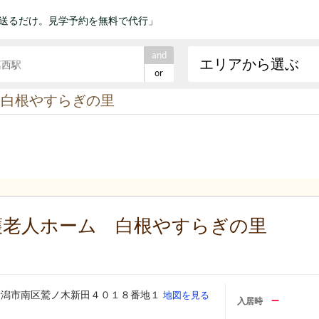
送るだけ。見学予約を無料で代行」
and
エリアから選ぶ
or
 白根やすらぎの里
護老人ホーム 白根やすらぎの里
新潟市南区鷲ノ木新田４０１８番地１
地図を見る
–
入居時