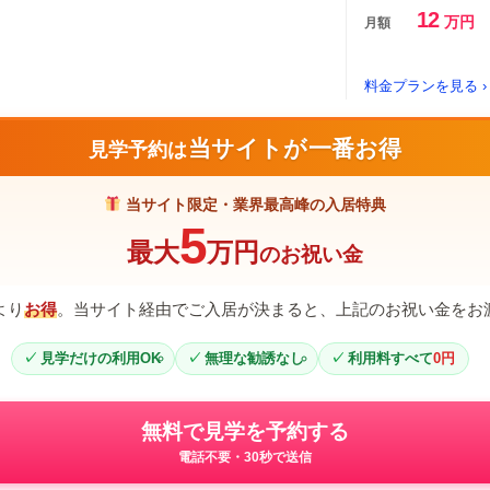
12
万円
月額
料金プランを見る ›
当サイトが一番お得
見学予約は
当サイト限定・業界最高峰の入居特典
5
最大
万円
のお祝い金
より
お得
。当サイト経由でご入居が決まると、上記のお祝い金をお
見学だけの利用OK
無理な勧誘なし
利用料すべて
0円
無料で見学を予約する
電話不要・30秒で送信