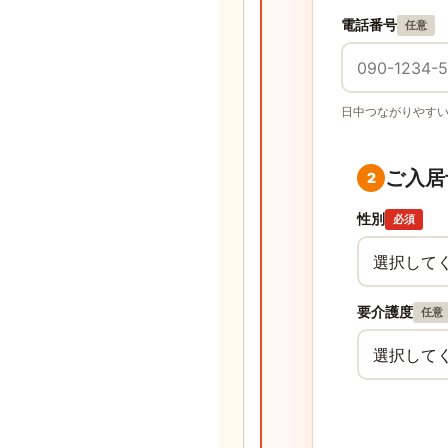
電話番号
任意
日中つながりやす
ご入居
2
性別
必須
要介護度
任意