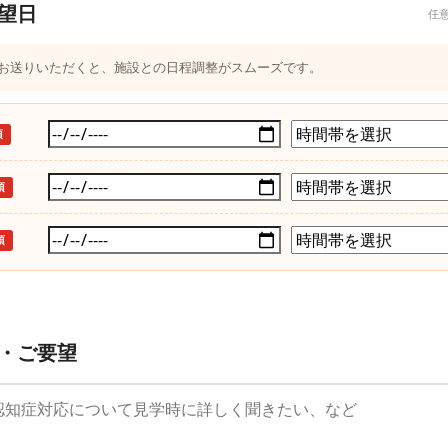
望日
任
つお送りいただくと、施設との日程調整がスムーズです。
須
須
須
・ご要望
望