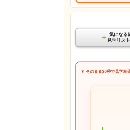
気になる
＋
見学リス
▼ そのまま
30秒
で見学希