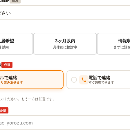
の続柄
任意
入居希望
3ヶ月以内
情報
月以内
具体的に検討中
まずは話
法
必須
ルで連絡
電話で連絡
くり読み返せます
すぐ調整できます
入力ください。もう一方は任意です。
必須