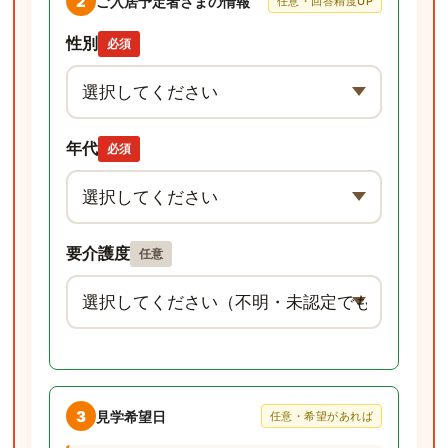
2
ご入居予定者さまの情報
任意・回答精度UP
性別
必須
年代
必須
要介護度
任意
3
見学希望日
任意・希望があれば