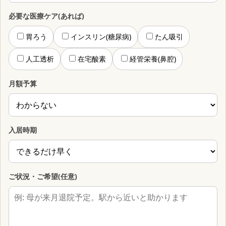
必要な医療ケア(あれば)
胃ろう
インスリン(糖尿病)
たん吸引
人工透析
在宅酸素
経管栄養(鼻腔)
月額予算
入居時期
ご状況・ご希望(任意)