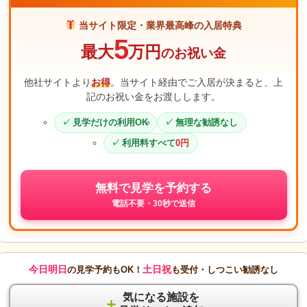
当サイト限定・業界最高峰の入居特典
5
最大
万円
のお祝い金
他社サイトより
お得
。当サイト経由でご入居が決まると、上
記のお祝い金をお渡しします。
見学だけの利用OK
無理な勧誘なし
利用料すべて
0円
無料で見学を予約する
電話不要・30秒で送信
今日明日
土日祝
の見学予約もOK！
も受付・しつこい勧誘なし
気になる施設を
＋