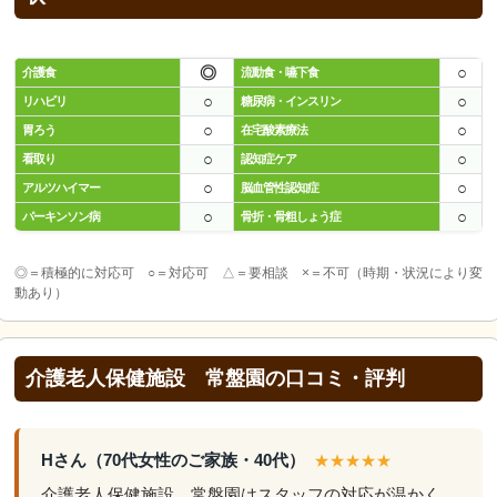
◎
○
介護食
流動食・嚥下食
○
○
リハビリ
糖尿病・インスリン
○
○
胃ろう
在宅酸素療法
○
○
看取り
認知症ケア
○
○
アルツハイマー
脳血管性認知症
○
○
パーキンソン病
骨折・骨粗しょう症
◎＝積極的に対応可 ○＝対応可 △＝要相談 ×＝不可（時期・状況により変
動あり）
介護老人保健施設 常盤園の口コミ・評判
Hさん（70代女性のご家族・40代）
★★★★★
介護老人保健施設 常盤園はスタッフの対応が温かく、