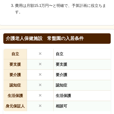
費用は月額15.1万円〜と明確で、予算計画に役立ちま
す。
介護老人保健施設 常盤園の入居条件
×
自立
自立
×
要支援
要支援
×
要介護
要介護
×
認知症
認知症
×
生活保護
生活保護
×
身元保証人
相談可