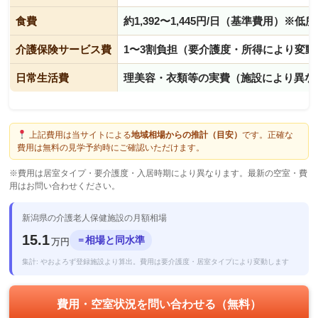
食費
約1,392〜1,445円/日（基準費用）※
介護保険サービス費
1〜3割負担（要介護度・所得により変動
日常生活費
理美容・衣類等の実費（施設により異な
上記費用は当サイトによる
地域相場からの推計（目安）
です。正確な
費用は無料の見学予約時にご確認いただけます。
※費用は居室タイプ・要介護度・入居時期により異なります。最新の空室・費
用はお問い合わせください。
新潟県の介護老人保健施設の月額相場
15.1
相場と同水準
＝
万円
集計: やおよろず登録施設より算出。費用は要介護度・居室タイプにより変動します
費用・空室状況を問い合わせる（無料）