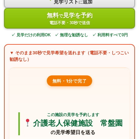
見学リスト
追加
に
無料
見学を予約
で
電話不要・30秒で送信
✓ 見学だけの利用OK ✓ 無理な勧誘なし ✓ 利用料すべて0円
▼ そのまま
30秒
で見学希望を送れます（電話不要・しつこい
勧誘なし）
無料・1分で完了
この施設の見学を予約します
介護老人保健施設 常盤園
の見学希望日を送る