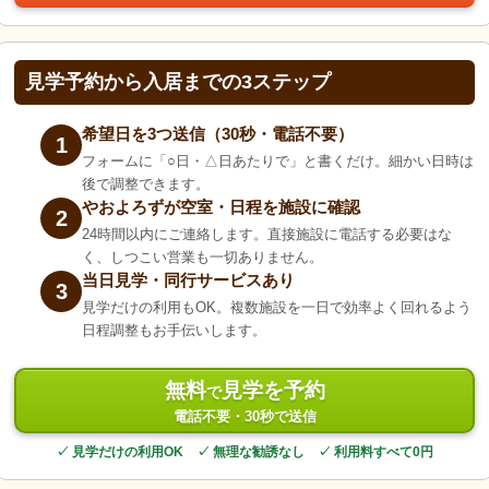
見学予約から入居までの3ステップ
希望日を3つ送信（30秒・電話不要）
1
フォームに「○日・△日あたりで」と書くだけ。細かい日時は
後で調整できます。
やおよろずが空室・日程を施設に確認
2
24時間以内にご連絡します。直接施設に電話する必要はな
く、しつこい営業も一切ありません。
当日見学・同行サービスあり
3
見学だけの利用もOK。複数施設を一日で効率よく回れるよう
日程調整もお手伝いします。
無料
見学を予約
で
電話不要・30秒で送信
✓ 見学だけの利用OK ✓ 無理な勧誘なし ✓ 利用料すべて0円