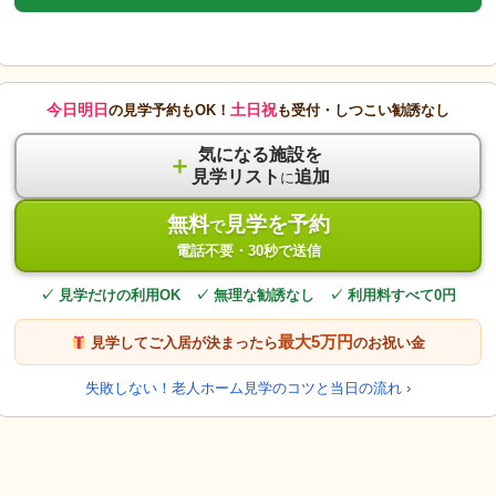
今日明日
土日祝
の見学予約もOK！
も受付・しつこい勧誘なし
気になる施設を
＋
見学リスト
追加
に
無料
見学を予約
で
電話不要・30秒で送信
✓ 見学だけの利用OK ✓ 無理な勧誘なし ✓ 利用料すべて0円
最大5万円
見学してご入居が決まったら
のお祝い金
失敗しない！老人ホーム見学のコツと当日の流れ ›