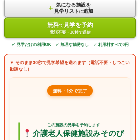
気になる施設を
＋
見学リスト
追加
に
無料
見学を予約
で
電話不要・30秒で送信
✓ 見学だけの利用OK ✓ 無理な勧誘なし ✓ 利用料すべて0円
▼ そのまま
30秒
で見学希望を送れます（電話不要・しつこい
勧誘なし）
無料・1分で完了
この施設の見学を予約します
介護老人保健施設みそのぴ