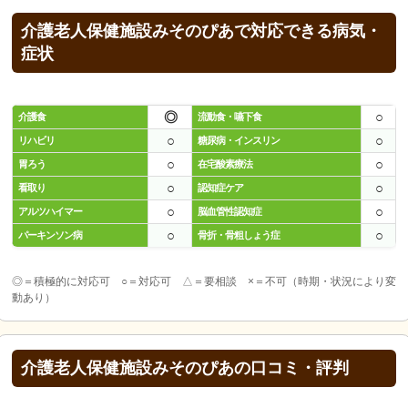
介護老人保健施設みそのぴあで対応できる病気・
症状
◎
○
介護食
流動食・嚥下食
○
○
リハビリ
糖尿病・インスリン
○
○
胃ろう
在宅酸素療法
○
○
看取り
認知症ケア
○
○
アルツハイマー
脳血管性認知症
○
○
パーキンソン病
骨折・骨粗しょう症
◎＝積極的に対応可 ○＝対応可 △＝要相談 ×＝不可（時期・状況により変
動あり）
介護老人保健施設みそのぴあの口コミ・評判