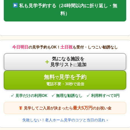
私も見学予約する（24時間以内に折り返し・無
料）
今日明日
土日祝
の見学予約もOK！
も受付・しつこい勧誘なし
気になる施設を
＋
見学リスト
追加
に
無料
見学を予約
で
電話不要・30秒で送信
✓ 見学だけの利用OK ✓ 無理な勧誘なし ✓ 利用料すべて0円
最大5万円
見学してご入居が決まったら
のお祝い金
失敗しない！老人ホーム見学のコツと当日の流れ ›