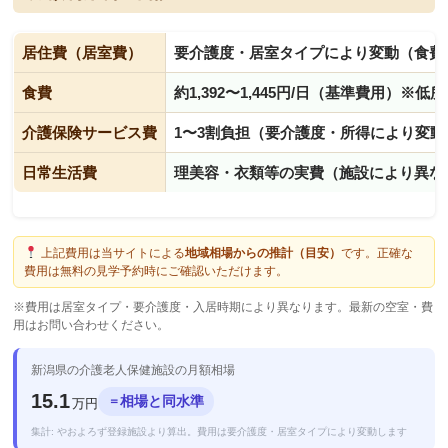
居住費（居室費）
要介護度・居室タイプにより変動（食費
食費
約1,392〜1,445円/日（基準費用）※
介護保険サービス費
1〜3割負担（要介護度・所得により変動
日常生活費
理美容・衣類等の実費（施設により異な
上記費用は当サイトによる
地域相場からの推計（目安）
です。正確な
費用は無料の見学予約時にご確認いただけます。
※費用は居室タイプ・要介護度・入居時期により異なります。最新の空室・費
用はお問い合わせください。
新潟県の介護老人保健施設の月額相場
15.1
相場と同水準
＝
万円
集計: やおよろず登録施設より算出。費用は要介護度・居室タイプにより変動します