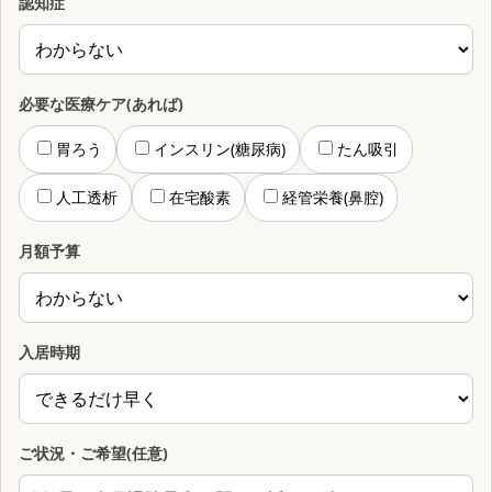
認知症
必要な医療ケア(あれば)
胃ろう
インスリン(糖尿病)
たん吸引
人工透析
在宅酸素
経管栄養(鼻腔)
月額予算
入居時期
ご状況・ご希望(任意)