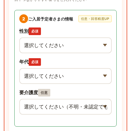
2
ご入居予定者さまの情報
任意・回答精度UP
性別
必須
年代
必須
要介護度
任意