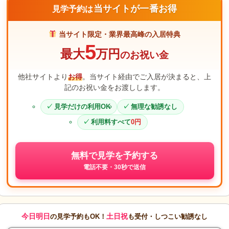
当サイトが一番お得
見学予約は
当サイト限定・業界最高峰の入居特典
5
最大
万円
のお祝い金
他社サイトより
お得
。当サイト経由でご入居が決まると、上
記のお祝い金をお渡しします。
見学だけの利用OK
無理な勧誘なし
利用料すべて
0円
無料で見学を予約する
電話不要・30秒で送信
今日明日
土日祝
の見学予約もOK！
も受付・しつこい勧誘なし