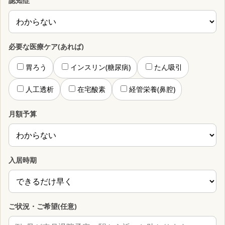
認知症
必要な医療ケア(あれば)
胃ろう
インスリン(糖尿病)
たん吸引
人工透析
在宅酸素
経管栄養(鼻腔)
月額予算
入居時期
ご状況・ご希望(任意)