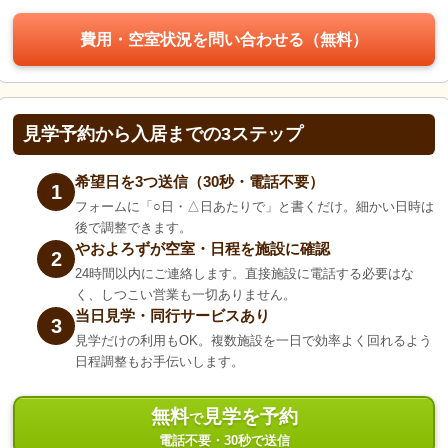
費用・空室状況を問い合わせる（無料）
見学予約から入居までの3ステップ
希望日を3つ送信（30秒・電話不要）
1
フォームに「○日・△日あたりで」と書くだけ。細かい日時は
後で調整できます。
やおよろずが空室・日程を施設に確認
2
24時間以内にご連絡します。直接施設に電話する必要はな
く、しつこい営業も一切ありません。
当日見学・同行サービスあり
3
見学だけの利用もOK。複数施設を一日で効率よく回れるよう
日程調整もお手伝いします。
無料
見学を予約
で
電話不要・30秒で送信