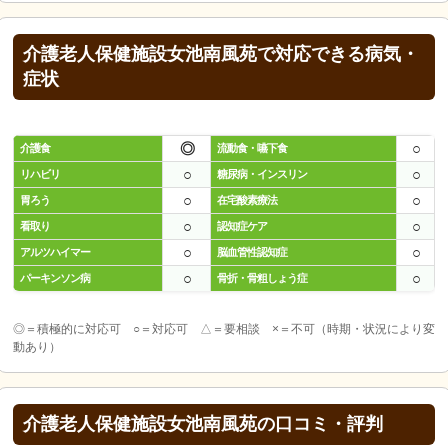
介護老人保健施設女池南風苑で対応できる病気・
症状
◎
○
介護食
流動食・嚥下食
○
○
リハビリ
糖尿病・インスリン
○
○
胃ろう
在宅酸素療法
○
○
看取り
認知症ケア
○
○
アルツハイマー
脳血管性認知症
○
○
パーキンソン病
骨折・骨粗しょう症
◎＝積極的に対応可 ○＝対応可 △＝要相談 ×＝不可（時期・状況により変
動あり）
介護老人保健施設女池南風苑の口コミ・評判