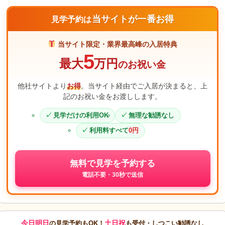
当サイトが一番お得
見学予約は
当サイト限定・業界最高峰の入居特典
5
最大
万円
のお祝い金
他社サイトより
お得
。当サイト経由でご入居が決まると、上
記のお祝い金をお渡しします。
見学だけの利用OK
無理な勧誘なし
利用料すべて
0円
無料で見学を予約する
電話不要・30秒で送信
今日明日
土日祝
の見学予約もOK！
も受付・しつこい勧誘なし