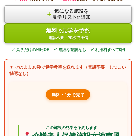
気になる施設を
＋
見学リスト
追加
に
無料
見学を予約
で
電話不要・30秒で送信
✓ 見学だけの利用OK ✓ 無理な勧誘なし ✓ 利用料すべて0円
▼ そのまま
30秒
で見学希望を送れます（電話不要・しつこい
勧誘なし）
無料・1分で完了
この施設の見学を予約します
介護老人保健施設女池南風