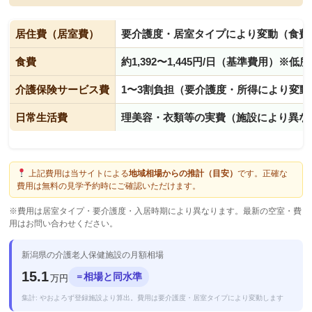
居住費（居室費）
要介護度・居室タイプにより変動（食費
食費
約1,392〜1,445円/日（基準費用）※
介護保険サービス費
1〜3割負担（要介護度・所得により変動
日常生活費
理美容・衣類等の実費（施設により異な
上記費用は当サイトによる
地域相場からの推計（目安）
です。正確な
費用は無料の見学予約時にご確認いただけます。
※費用は居室タイプ・要介護度・入居時期により異なります。最新の空室・費
用はお問い合わせください。
新潟県の介護老人保健施設の月額相場
15.1
相場と同水準
＝
万円
集計: やおよろず登録施設より算出。費用は要介護度・居室タイプにより変動します