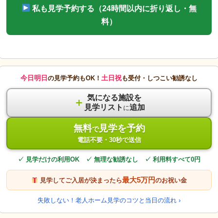
私も見学予約する（24時間以内に折り返し・無
料）
今日明日
土日祝
の見学予約もOK！
も受付・しつこい勧誘なし
気になる施設を
＋
見学リスト
追加
に
無料
見学を予約
で
電話不要・30秒で送信
✓ 見学だけの利用OK ✓ 無理な勧誘なし ✓ 利用料すべて0円
最大5万円
見学してご入居が決まったら
のお祝い金
失敗しない！老人ホーム見学のコツと当日の流れ ›