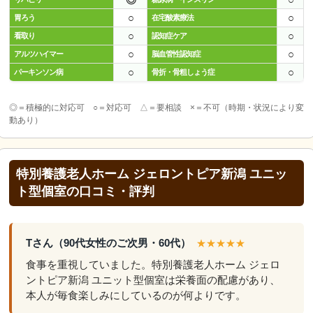
○
○
胃ろう
在宅酸素療法
○
○
看取り
認知症ケア
○
○
アルツハイマー
脳血管性認知症
○
○
パーキンソン病
骨折・骨粗しょう症
◎＝積極的に対応可 ○＝対応可 △＝要相談 ×＝不可（時期・状況により変
動あり）
特別養護老人ホーム ジェロントピア新潟 ユニッ
ト型個室の口コミ・評判
Tさん（90代女性のご次男・60代）
★★★★★
食事を重視していました。特別養護老人ホーム ジェロ
ントピア新潟 ユニット型個室は栄養面の配慮があり、
本人が毎食楽しみにしているのが何よりです。