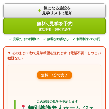
気になる施設を
＋
見学リスト
追加
に
無料
見学を予約
で
電話不要・30秒で送信
✓ 見学だけの利用OK ✓ 無理な勧誘なし ✓ 利用料すべて0円
▼ そのまま
30秒
で見学希望を送れます（電話不要・しつこい
勧誘なし）
無料・1分で完了
この施設の見学を予約します
特別養護老人ホーム ジェ