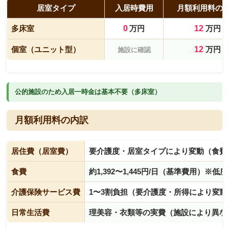
居室タイプ
入居時費用
月額利用料の
多床室
0
万円
12
万円
個室（ユニット型）
12
万円
施設に確認
公的施設のため入居一時金は基本不要（多床室）
月額利用料の内訳
居住費（居室費）
要介護度・居室タイプにより変動（食費
食費
約1,392〜1,445円/日（基準費用）※
介護保険サービス費
1〜3割負担（要介護度・所得により変動
日常生活費
理美容・衣類等の実費（施設により異な