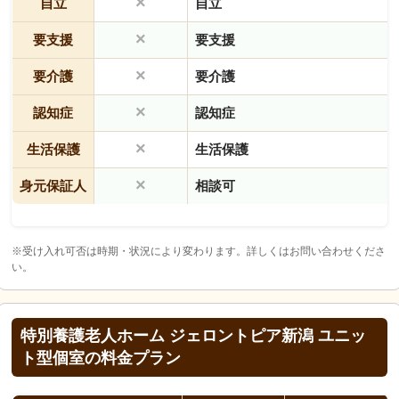
×
自立
自立
×
要支援
要支援
×
要介護
要介護
×
認知症
認知症
×
生活保護
生活保護
×
身元保証人
相談可
※受け入れ可否は時期・状況により変わります。詳しくはお問い合わせくださ
い。
特別養護老人ホーム ジェロントピア新潟 ユニッ
ト型個室の料金プラン