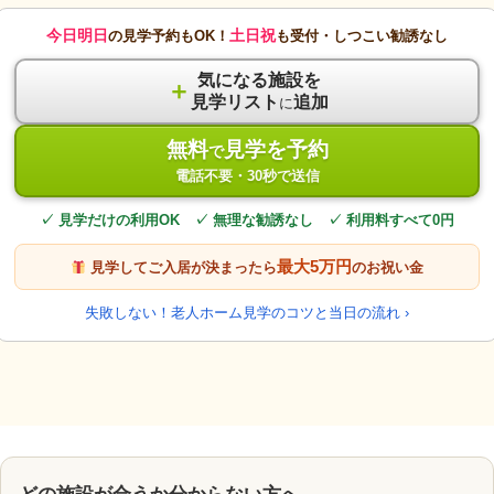
今日明日
土日祝
の見学予約もOK！
も受付・しつこい勧誘なし
気になる施設を
＋
見学リスト
追加
に
無料
見学を予約
で
電話不要・30秒で送信
✓ 見学だけの利用OK ✓ 無理な勧誘なし ✓ 利用料すべて0円
最大5万円
見学してご入居が決まったら
のお祝い金
失敗しない！老人ホーム見学のコツと当日の流れ ›
どの施設が合うか分からない方へ