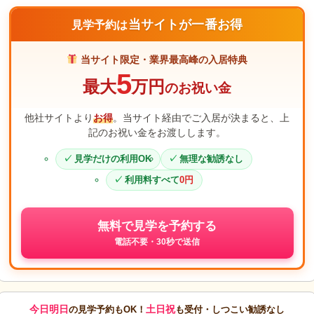
当サイトが一番お得
見学予約は
当サイト限定・業界最高峰の入居特典
5
最大
万円
のお祝い金
他社サイトより
お得
。当サイト経由でご入居が決まると、上
記のお祝い金をお渡しします。
見学だけの利用OK
無理な勧誘なし
利用料すべて
0円
無料で見学を予約する
電話不要・30秒で送信
今日明日
土日祝
の見学予約もOK！
も受付・しつこい勧誘なし