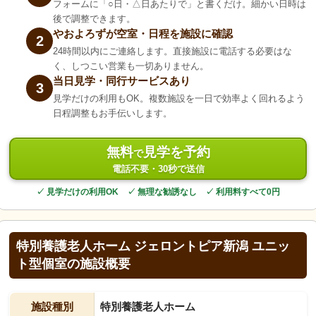
フォームに「○日・△日あたりで」と書くだけ。細かい日時は
後で調整できます。
やおよろずが空室・日程を施設に確認
2
24時間以内にご連絡します。直接施設に電話する必要はな
く、しつこい営業も一切ありません。
当日見学・同行サービスあり
3
見学だけの利用もOK。複数施設を一日で効率よく回れるよう
日程調整もお手伝いします。
無料
見学を予約
で
電話不要・30秒で送信
✓ 見学だけの利用OK ✓ 無理な勧誘なし ✓ 利用料すべて0円
特別養護老人ホーム ジェロントピア新潟 ユニッ
ト型個室の施設概要
施設種別
特別養護老人ホーム