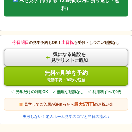
私も見学予約する（24時間以内に折り返し・無
料）
今日明日
土日祝
の見学予約もOK！
も受付・しつこい勧誘なし
気になる施設を
＋
見学リスト
追加
に
無料
見学を予約
で
電話不要・30秒で送信
✓ 見学だけの利用OK ✓ 無理な勧誘なし ✓ 利用料すべて0円
最大5万円
見学してご入居が決まったら
のお祝い金
失敗しない！老人ホーム見学のコツと当日の流れ ›