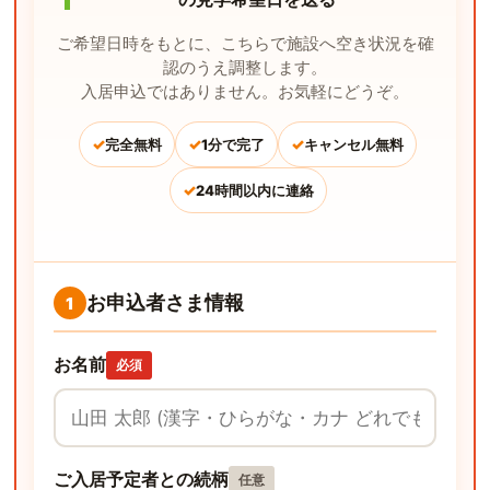
ご希望日時をもとに、こちらで施設へ空き状況を確
認のうえ調整します。
入居申込ではありません。お気軽にどうぞ。
✓
✓
✓
完全無料
1分で完了
キャンセル無料
✓
24時間以内に連絡
お申込者さま情報
1
お名前
必須
ご入居予定者との続柄
任意