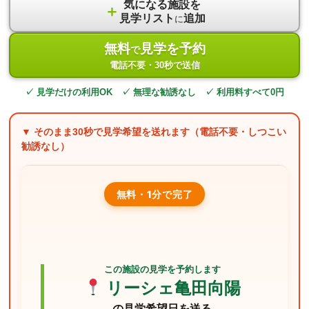
気になる施設を
＋
見学リスト
追加
に
無料
見学を予約
で
電話不要・30秒で送信
✓ 見学だけの利用OK ✓ 無理な勧誘なし ✓ 利用料すべて0円
▼ そのまま
30秒
で見学希望を送れます（電話不要・しつこい
勧誘なし）
無料・1分で完了
この施設の見学を予約します
リーシェ亀田向陽
の見学希望日を送る