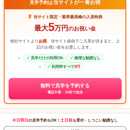
当サイトが一番お得
見学予約は
当サイト限定・業界最高峰の入居特典
5
最大
万円
のお祝い金
他社サイトより
お得
。当サイト経由でご入居が決まると、上
記のお祝い金をお渡しします。
見学だけの利用OK
無理な勧誘なし
利用料すべて
0円
無料で見学を予約する
電話不要・30秒で送信
今日明日
土日祝
の見学予約もOK！
も受付・しつこい勧誘なし