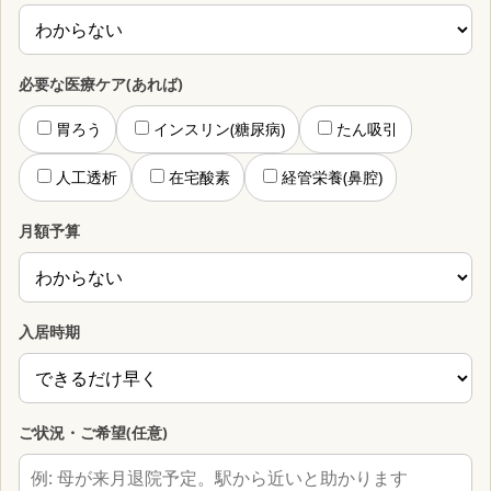
必要な医療ケア(あれば)
胃ろう
インスリン(糖尿病)
たん吸引
人工透析
在宅酸素
経管栄養(鼻腔)
月額予算
入居時期
ご状況・ご希望(任意)