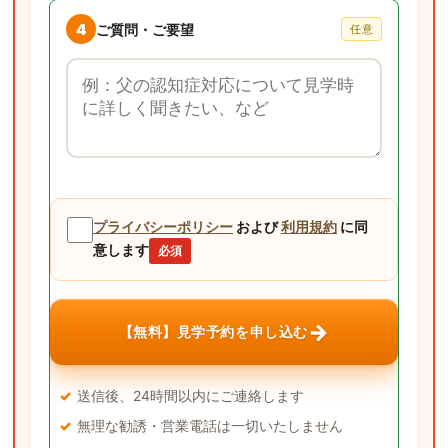
4
ご質問・ご要望
任意
ご質問・ご要望
プライバシーポリシー
および
利用規約
に同
意します
必須
→
【無料】見学予約を申し込む
送信後、24時間以内にご連絡します
無理な勧誘・営業電話は一切いたしません