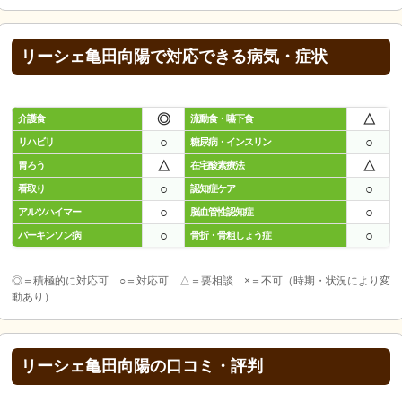
リーシェ亀田向陽で対応できる病気・症状
◎
△
介護食
流動食・嚥下食
○
○
リハビリ
糖尿病・インスリン
△
△
胃ろう
在宅酸素療法
○
○
看取り
認知症ケア
○
○
アルツハイマー
脳血管性認知症
○
○
パーキンソン病
骨折・骨粗しょう症
◎＝積極的に対応可 ○＝対応可 △＝要相談 ×＝不可（時期・状況により変
動あり）
リーシェ亀田向陽の口コミ・評判