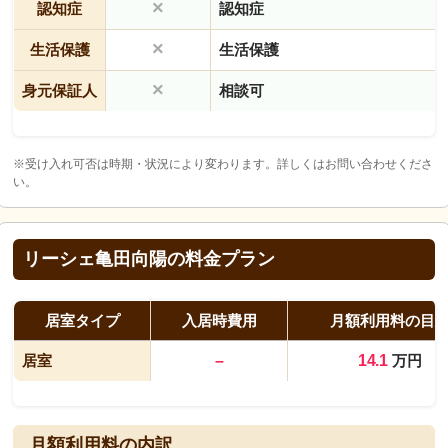
×
認知症
認知症
×
生活保護
生活保護
×
身元保証人
相談可
※受け入れ可否は時期・状況により変わります。詳しくはお問い合わせくださ
い。
リーシェ亀田向陽の料金プラン
居室タイプ
入居時費用
月額利用料の目
居室
–
14.1
万円
月額利用料の内訳