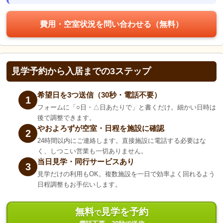
費用・空室状況を問い合わせる（無料）
見学予約から入居までの3ステップ
希望日を3つ送信（30秒・電話不要）
1
フォームに「○日・△日あたりで」と書くだけ。細かい日時は
後で調整できます。
やおよろずが空室・日程を施設に確認
2
24時間以内にご連絡します。直接施設に電話する必要はな
く、しつこい営業も一切ありません。
当日見学・同行サービスあり
3
見学だけの利用もOK。複数施設を一日で効率よく回れるよう
日程調整もお手伝いします。
無料
見学を予約
で