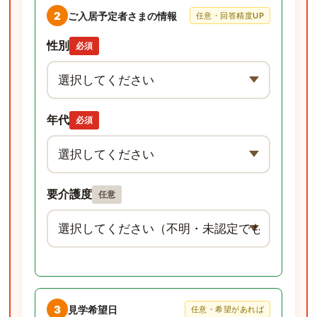
2
ご入居予定者さまの情報
任意・回答精度UP
性別
必須
年代
必須
要介護度
任意
3
見学希望日
任意・希望があれば