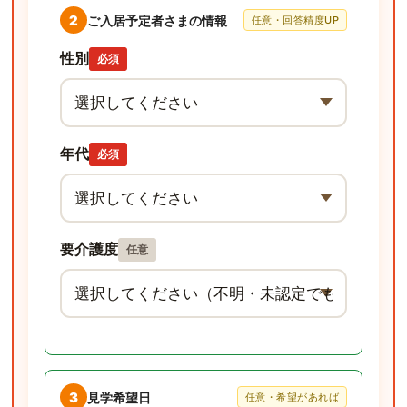
2
ご入居予定者さまの情報
任意・回答精度UP
性別
必須
年代
必須
要介護度
任意
3
見学希望日
任意・希望があれば