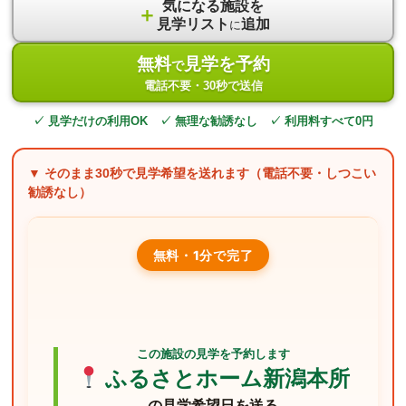
気になる施設を
＋
見学リスト
追加
に
無料
見学を予約
で
電話不要・30秒で送信
✓ 見学だけの利用OK ✓ 無理な勧誘なし ✓ 利用料すべて0円
▼ そのまま
30秒
で見学希望を送れます（電話不要・しつこい
勧誘なし）
無料・1分で完了
この施設の見学を予約します
ふるさとホーム新潟本所
の見学希望日を送る