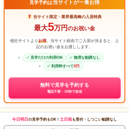
当サイトが一番お得
見学予約は
当サイト限定・業界最高峰の入居特典
5
最大
万円
のお祝い金
他社サイトより
お得
。当サイト経由でご入居が決まると、上
記のお祝い金をお渡しします。
見学だけの利用OK
無理な勧誘なし
利用料すべて
0円
無料で見学を予約する
電話不要・30秒で送信
今日明日
土日祝
の見学予約もOK！
も受付・しつこい勧誘なし