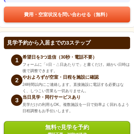
費用・空室状況を問い合わせる（無料）
見学予約から入居までの3ステップ
希望日を3つ送信（30秒・電話不要）
1
フォームに「○日・△日あたりで」と書くだけ。細かい日時は
後で調整できます。
やおよろずが空室・日程を施設に確認
2
24時間以内にご連絡します。直接施設に電話する必要はな
く、しつこい営業も一切ありません。
当日見学・同行サービスあり
3
見学だけの利用もOK。複数施設を一日で効率よく回れるよう
日程調整もお手伝いします。
無料
見学を予約
で