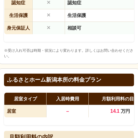
×
認知症
認知症
×
生活保護
生活保護
×
身元保証人
相談可
※受け入れ可否は時期・状況により変わります。詳しくはお問い合わせくださ
い。
ふるさとホーム新潟本所の料金プラン
居室タイプ
入居時費用
月額利用料の目
居室
–
14.1
万円
月額利用料の内訳