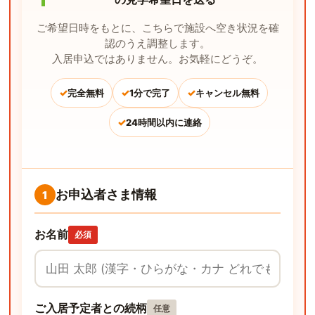
ご希望日時をもとに、こちらで施設へ空き状況を確
認のうえ調整します。
入居申込ではありません。お気軽にどうぞ。
✓
✓
✓
完全無料
1分で完了
キャンセル無料
✓
24時間以内に連絡
お申込者さま情報
1
お名前
必須
ご入居予定者との続柄
任意