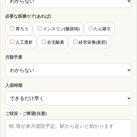
必要な医療ケア(あれば)
胃ろう
インスリン(糖尿病)
たん吸引
人工透析
在宅酸素
経管栄養(鼻腔)
月額予算
入居時期
ご状況・ご希望(任意)