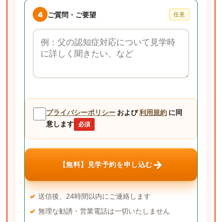
4
ご質問・ご要望
任意
ご質問・ご要望
プライバシーポリシー
および
利用規約
に同
意します
必須
→
【無料】見学予約を申し込む
送信後、24時間以内にご連絡します
無理な勧誘・営業電話は一切いたしません