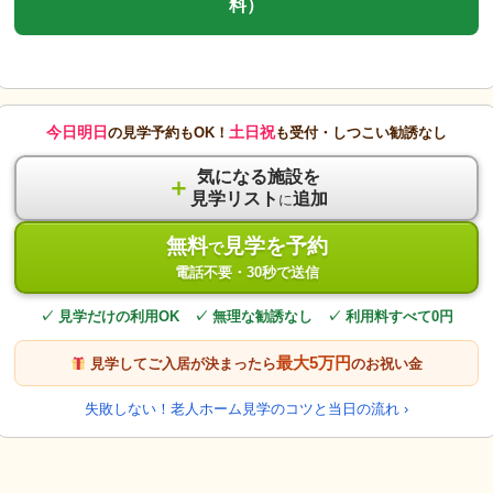
料）
今日明日
土日祝
の見学予約もOK！
も受付・しつこい勧誘なし
気になる施設を
＋
見学リスト
追加
に
無料
見学を予約
で
電話不要・30秒で送信
✓ 見学だけの利用OK ✓ 無理な勧誘なし ✓ 利用料すべて0円
最大5万円
見学してご入居が決まったら
のお祝い金
失敗しない！老人ホーム見学のコツと当日の流れ ›