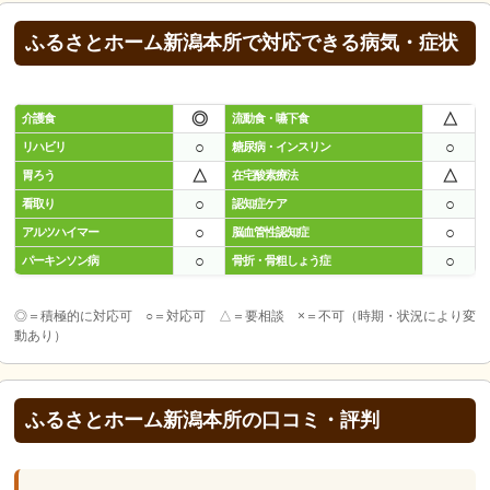
ふるさとホーム新潟本所で対応できる病気・症状
◎
△
介護食
流動食・嚥下食
○
○
リハビリ
糖尿病・インスリン
△
△
胃ろう
在宅酸素療法
○
○
看取り
認知症ケア
○
○
アルツハイマー
脳血管性認知症
○
○
パーキンソン病
骨折・骨粗しょう症
◎＝積極的に対応可 ○＝対応可 △＝要相談 ×＝不可（時期・状況により変
動あり）
ふるさとホーム新潟本所の口コミ・評判