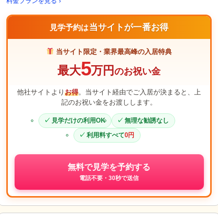
料金プランを見る ›
当サイトが一番お得
見学予約は
当サイト限定・業界最高峰の入居特典
5
最大
万円
のお祝い金
他社サイトより
お得
。当サイト経由でご入居が決まると、上
記のお祝い金をお渡しします。
見学だけの利用OK
無理な勧誘なし
利用料すべて
0円
無料で見学を予約する
電話不要・30秒で送信