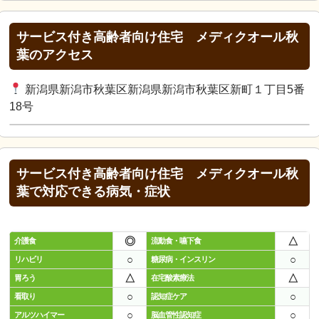
サービス付き高齢者向け住宅 メディクオール秋
葉のアクセス
新潟県新潟市秋葉区新潟県新潟市秋葉区新町１丁目5番
18号
サービス付き高齢者向け住宅 メディクオール秋
葉で対応できる病気・症状
◎
△
介護食
流動食・嚥下食
○
○
リハビリ
糖尿病・インスリン
△
△
胃ろう
在宅酸素療法
○
○
看取り
認知症ケア
○
○
アルツハイマー
脳血管性認知症