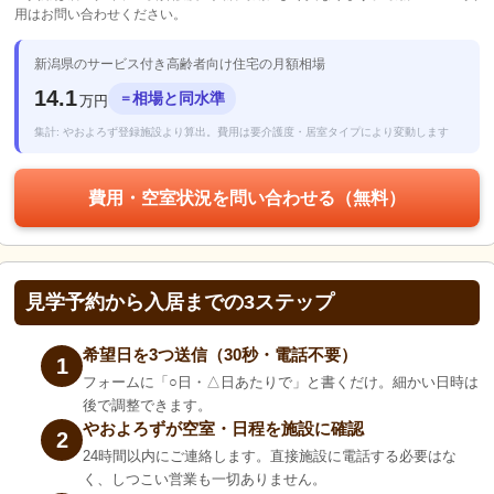
用はお問い合わせください。
新潟県のサービス付き高齢者向け住宅の月額相場
14.1
相場と同水準
＝
万円
集計: やおよろず登録施設より算出。費用は要介護度・居室タイプにより変動します
費用・空室状況を問い合わせる（無料）
見学予約から入居までの3ステップ
希望日を3つ送信（30秒・電話不要）
1
フォームに「○日・△日あたりで」と書くだけ。細かい日時は
後で調整できます。
やおよろずが空室・日程を施設に確認
2
24時間以内にご連絡します。直接施設に電話する必要はな
く、しつこい営業も一切ありません。