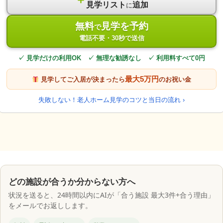
見学リスト
追加
に
無料
見学を予約
で
電話不要・30秒で送信
✓ 見学だけの利用OK ✓ 無理な勧誘なし ✓ 利用料すべて0円
最大5万円
見学してご入居が決まったら
のお祝い金
失敗しない！老人ホーム見学のコツと当日の流れ ›
どの施設が合うか分からない方へ
状況を送ると、24時間以内にAIが「合う施設 最大3件+合う理由」
をメールでお返しします。