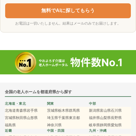
無料でAIに探してもらう
お電話は一切いたしません。結果はメールのみでお届けします。
全国の老人ホームを都道府県から探す
北海道・東北
関東
中部
北海道
青森県
岩手県
茨城県
栃木県
群馬県
新潟県
富山県
石川県
宮城県
秋田県
山形県
埼玉県
千葉県
東京都
福井県
山梨県
長野県
福島県
神奈川県
岐阜県
静岡県
愛知県
近畿
中国・四国
九州・沖縄