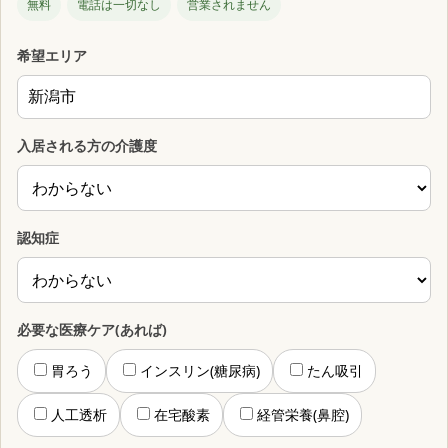
無料
電話は一切なし
営業されません
希望エリア
入居される方の介護度
認知症
必要な医療ケア(あれば)
胃ろう
インスリン(糖尿病)
たん吸引
人工透析
在宅酸素
経管栄養(鼻腔)