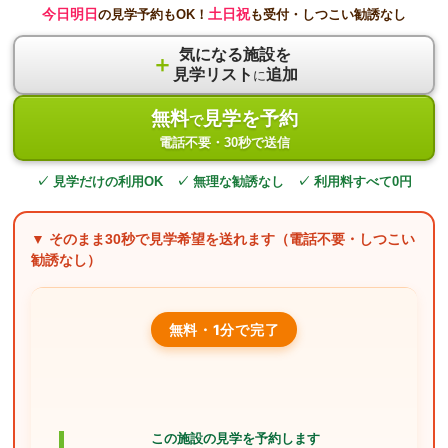
今日明日
土日祝
の見学予約もOK！
も受付・しつこい勧誘なし
気になる施設を
＋
見学リスト
追加
に
無料
見学を予約
で
電話不要・30秒で送信
✓ 見学だけの利用OK ✓ 無理な勧誘なし ✓ 利用料すべて0円
▼ そのまま
30秒
で見学希望を送れます（電話不要・しつこい
勧誘なし）
無料・1分で完了
この施設の見学を予約します