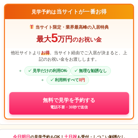
当サイトが一番お得
見学予約は
当サイト限定・業界最高峰の入居特典
5
最大
万円
のお祝い金
他社サイトより
お得
。当サイト経由でご入居が決まると、上
記のお祝い金をお渡しします。
見学だけの利用OK
無理な勧誘なし
利用料すべて
0円
無料で見学を予約する
電話不要・30秒で送信
今日明日
土日祝
の見学予約もOK！
も受付・しつこい勧誘なし