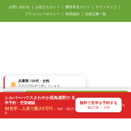
お問い合わせ
お役立ちガイド
費用早見ガイド
サイトマップ
プライバシーポリシー
利用規約
比較記事一覧
兵庫県 / 50代・女性
月15万円以内で探しています
42分前
無料
＋
シルバーハウスさわやか苑鳥屋野の
見
で
学予約・空室確認
無料で見学を予約する
気になる
×
見学を予約
電話不要 ／ 30秒
見学→入居で最大5万円
リスト
／ 無料・電話不
要
電話不要・30秒で送信