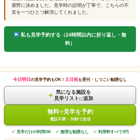
屋野に決めました。見学時の説明が丁寧で、こちらの不
安を一つひとつ解消してくれました。
私も見学予約する（24時間以内に折り返し・無
料）
今日明日
土日祝
の見学予約もOK！
も受付・しつこい勧誘なし
気になる施設を
＋
見学リスト
追加
に
無料
見学を予約
で
電話不要・30秒で送信
✓ 見学だけの利用OK ✓ 無理な勧誘なし ✓ 利用料すべて0円