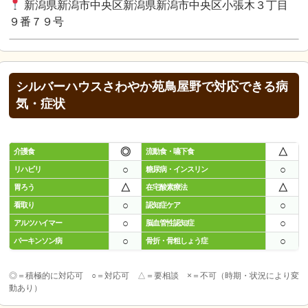
新潟県新潟市中央区新潟県新潟市中央区小張木３丁目
９番７９号
シルバーハウスさわやか苑鳥屋野で対応できる病
気・症状
◎
△
介護食
流動食・嚥下食
○
○
リハビリ
糖尿病・インスリン
△
△
胃ろう
在宅酸素療法
○
○
看取り
認知症ケア
○
○
アルツハイマー
脳血管性認知症
○
○
パーキンソン病
骨折・骨粗しょう症
◎＝積極的に対応可 ○＝対応可 △＝要相談 ×＝不可（時期・状況により変
動あり）