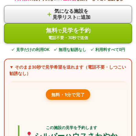
気になる施設を
＋
見学リスト
追加
に
無料
見学を予約
で
電話不要・30秒で送信
✓ 見学だけの利用OK ✓ 無理な勧誘なし ✓ 利用料すべて0円
▼ そのまま
30秒
で見学希望を送れます（電話不要・しつこい
勧誘なし）
無料・1分で完了
この施設の見学を予約します
シルバーハウスさわやか