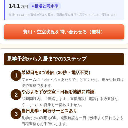
14.1
相場と同水準
＝
万円
集計: やおよろず登録施設より算出。費用は要介護度・居室タイプにより変動します
費用・空室状況を問い合わせる（無料）
見学予約から入居までの3ステップ
希望日を3つ送信（30秒・電話不要）
1
フォームに「○日・△日あたりで」と書くだけ。細かい日時は
後で調整できます。
やおよろずが空室・日程を施設に確認
2
24時間以内にご連絡します。直接施設に電話する必要はな
く、しつこい営業も一切ありません。
当日見学・同行サービスあり
3
見学だけの利用もOK。複数施設を一日で効率よく回れるよう
日程調整もお手伝いします。