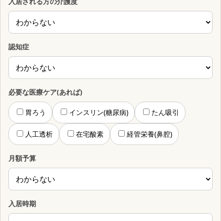
入居される方の介護度
認知症
必要な医療ケア(あれば)
胃ろう
インスリン(糖尿病)
たん吸引
人工透析
在宅酸素
経管栄養(鼻腔)
月額予算
入居時期