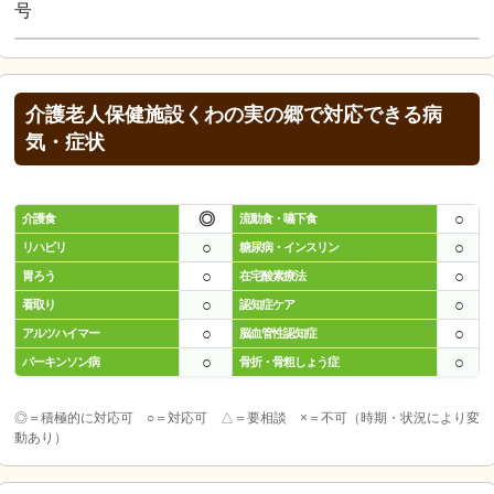
号
介護老人保健施設くわの実の郷で対応できる病
気・症状
◎
○
介護食
流動食・嚥下食
○
○
リハビリ
糖尿病・インスリン
○
○
胃ろう
在宅酸素療法
○
○
看取り
認知症ケア
○
○
アルツハイマー
脳血管性認知症
○
○
パーキンソン病
骨折・骨粗しょう症
◎＝積極的に対応可 ○＝対応可 △＝要相談 ×＝不可（時期・状況により変
動あり）