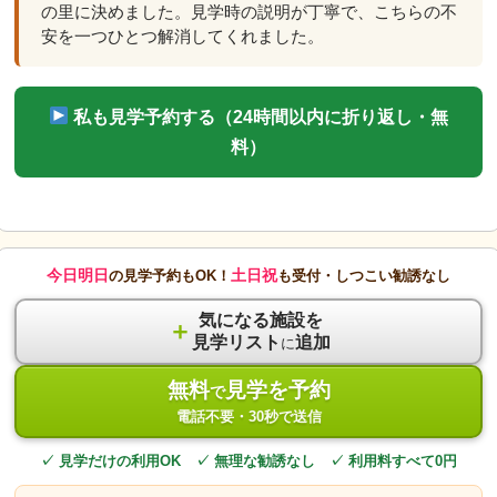
の里に決めました。見学時の説明が丁寧で、こちらの不
安を一つひとつ解消してくれました。
私も見学予約する（24時間以内に折り返し・無
料）
今日明日
土日祝
の見学予約もOK！
も受付・しつこい勧誘なし
気になる施設を
＋
見学リスト
追加
に
無料
見学を予約
で
電話不要・30秒で送信
✓ 見学だけの利用OK ✓ 無理な勧誘なし ✓ 利用料すべて0円