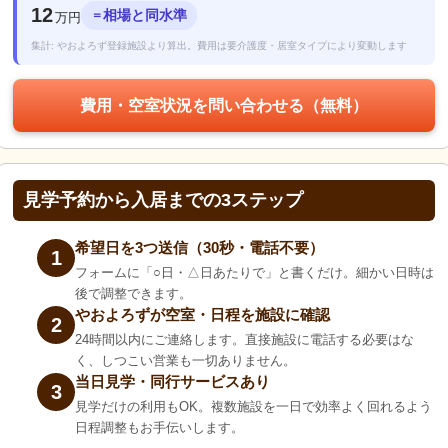
12
相場と同水準
＝
万円
集計: やおよろず登録施設より算出。費用は要介護度・居室タイプにより変動します
費用・空室状況を問い合わせる（無料）
見学予約から入居までの3ステップ
希望日を3つ送信（30秒・電話不要）
1
フォームに「○日・△日あたりで」と書くだけ。細かい日時は
後で調整できます。
やおよろずが空室・日程を施設に確認
2
24時間以内にご連絡します。直接施設に電話する必要はな
く、しつこい営業も一切ありません。
当日見学・同行サービスあり
3
見学だけの利用もOK。複数施設を一日で効率よく回れるよう
日程調整もお手伝いします。