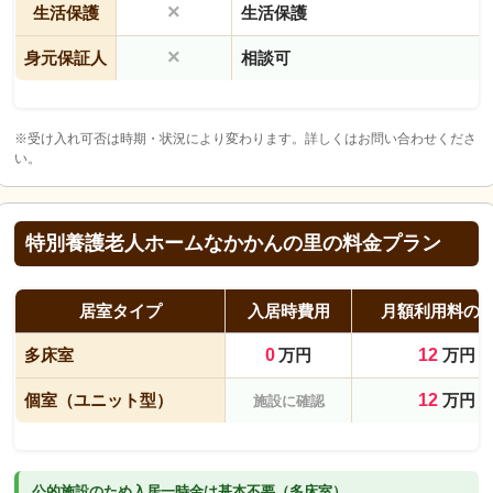
×
生活保護
生活保護
×
身元保証人
相談可
※受け入れ可否は時期・状況により変わります。詳しくはお問い合わせくださ
い。
特別養護老人ホームなかかんの里の料金プラン
居室タイプ
入居時費用
月額利用料の
多床室
0
万円
12
万円
個室（ユニット型）
12
万円
施設に確認
公的施設のため入居一時金は基本不要（多床室）