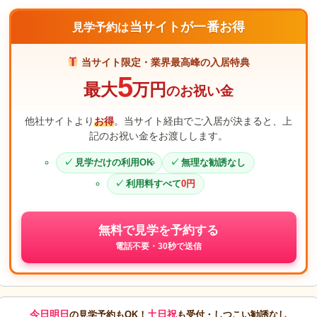
当サイトが一番お得
見学予約は
当サイト限定・業界最高峰の入居特典
5
最大
万円
のお祝い金
他社サイトより
お得
。当サイト経由でご入居が決まると、上
記のお祝い金をお渡しします。
見学だけの利用OK
無理な勧誘なし
利用料すべて
0円
無料で見学を予約する
電話不要・30秒で送信
今日明日
土日祝
の見学予約もOK！
も受付・しつこい勧誘なし