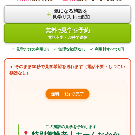
気になる施設を
＋
見学リスト
追加
に
無料
見学を予約
で
電話不要・30秒で送信
✓ 見学だけの利用OK ✓ 無理な勧誘なし ✓ 利用料すべて0円
▼ そのまま
30秒
で見学希望を送れます（電話不要・しつこい
勧誘なし）
無料・1分で完了
この施設の見学を予約します
特別養護老人ホームなかか