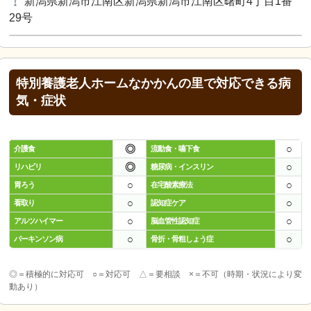
新潟県新潟市江南区新潟県新潟市江南区曙町4丁目1番
29号
特別養護老人ホームなかかんの里で対応できる病
気・症状
◎
○
介護食
流動食・嚥下食
◎
○
リハビリ
糖尿病・インスリン
○
○
胃ろう
在宅酸素療法
○
○
看取り
認知症ケア
○
○
アルツハイマー
脳血管性認知症
○
○
パーキンソン病
骨折・骨粗しょう症
◎＝積極的に対応可 ○＝対応可 △＝要相談 ×＝不可（時期・状況により変
動あり）