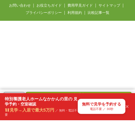
お問い合わせ
お役立ちガイド
費用早見ガイド
サイトマップ
プライバシーポリシー
利用規約
比較記事一覧
愛知県 / 60代・男性
要介護3の父の入居先を探しています
35分前
無料
＋
特別養護老人ホームなかかんの里の
見
で
学予約・空室確認
無料で見学を予約する
気になる
×
見学を予約
電話不要 ／ 30秒
見学→入居で最大5万円
リスト
／ 無料・電話不
要
電話不要・30秒で送信