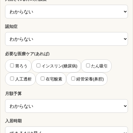
認知症
必要な医療ケア(あれば)
胃ろう
インスリン(糖尿病)
たん吸引
人工透析
在宅酸素
経管栄養(鼻腔)
月額予算
入居時期