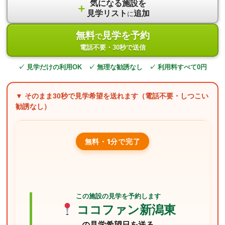
気になる施設を
＋
見学リスト
追加
に
無料
見学を予約
で
電話不要・30秒で送信
✓ 見学だけの利用OK ✓ 無理な勧誘なし ✓ 利用料すべて0円
▼ そのまま
30秒
で見学希望を送れます（電話不要・しつこい
勧誘なし）
無料・1分で完了
この施設の見学を予約します
ココファン新潟東
の見学希望日を送る