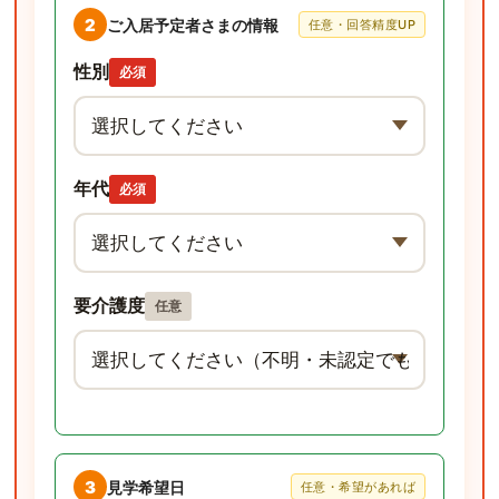
2
ご入居予定者さまの情報
任意・回答精度UP
性別
必須
年代
必須
要介護度
任意
3
見学希望日
任意・希望があれば