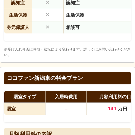
×
認知症
認知症
×
生活保護
生活保護
×
身元保証人
相談可
※受け入れ可否は時期・状況により変わります。詳しくはお問い合わせくださ
い。
ココファン新潟東の料金プラン
居室タイプ
入居時費用
月額利用料の目
居室
–
14.1
万円
月額利用料の内訳