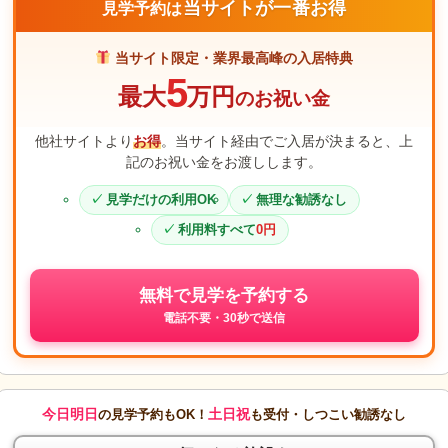
当サイトが一番お得
見学予約は
当サイト限定・業界最高峰の入居特典
5
最大
万円
のお祝い金
他社サイトより
お得
。当サイト経由でご入居が決まると、上
記のお祝い金をお渡しします。
見学だけの利用OK
無理な勧誘なし
利用料すべて
0円
無料で見学を予約する
電話不要・30秒で送信
今日明日
土日祝
の見学予約もOK！
も受付・しつこい勧誘なし