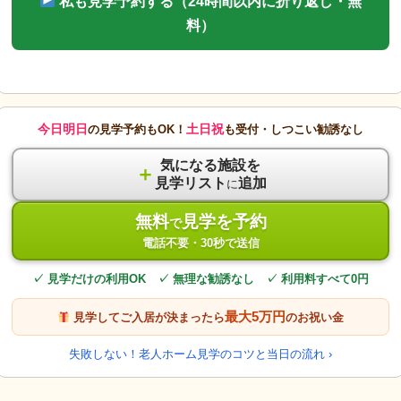
私も見学予約する（24時間以内に折り返し・無
料）
今日明日
土日祝
の見学予約もOK！
も受付・しつこい勧誘なし
気になる施設を
＋
見学リスト
追加
に
無料
見学を予約
で
電話不要・30秒で送信
✓ 見学だけの利用OK ✓ 無理な勧誘なし ✓ 利用料すべて0円
最大5万円
見学してご入居が決まったら
のお祝い金
失敗しない！老人ホーム見学のコツと当日の流れ ›