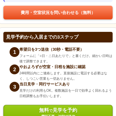
費用・空室状況を問い合わせる（無料）
見学予約から入居までの3ステップ
希望日を3つ送信（30秒・電話不要）
1
フォームに「○日・△日あたりで」と書くだけ。細かい日時は
後で調整できます。
やおよろずが空室・日程を施設に確認
2
24時間以内にご連絡します。直接施設に電話する必要はな
く、しつこい営業も一切ありません。
当日見学・同行サービスあり
3
見学だけの利用もOK。複数施設を一日で効率よく回れるよう
日程調整もお手伝いします。
無料
見学を予約
で