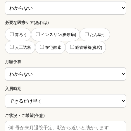
必要な医療ケア(あれば)
胃ろう
インスリン(糖尿病)
たん吸引
人工透析
在宅酸素
経管栄養(鼻腔)
月額予算
入居時期
ご状況・ご希望(任意)