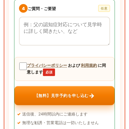
4
ご質問・ご要望
任意
ご質問・ご要望
プライバシーポリシー
および
利用規約
に同
意します
必須
→
【無料】見学予約を申し込む
送信後、24時間以内にご連絡します
無理な勧誘・営業電話は一切いたしません