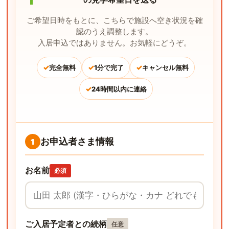
ご希望日時をもとに、こちらで施設へ空き状況を確
認のうえ調整します。
入居申込ではありません。お気軽にどうぞ。
✓
✓
✓
完全無料
1分で完了
キャンセル無料
✓
24時間以内に連絡
お申込者さま情報
1
お名前
必須
ご入居予定者との続柄
任意