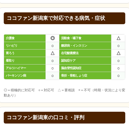
ココファン新潟東で対応できる病気・症状
◎
△
介護食
流動食・嚥下食
○
○
リハビリ
糖尿病・インスリン
△
△
胃ろう
在宅酸素療法
○
○
看取り
認知症ケア
○
○
アルツハイマー
脳血管性認知症
○
○
パーキンソン病
骨折・骨粗しょう症
◎＝積極的に対応可 ○＝対応可 △＝要相談 ×＝不可（時期・状況により変
動あり）
ココファン新潟東の口コミ・評判