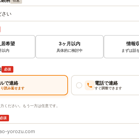
の続柄
任意
入居希望
3ヶ月以内
情報
月以内
具体的に検討中
まずは話
法
必須
ルで連絡
電話で連絡
くり読み返せます
すぐ調整できます
入力ください。もう一方は任意です。
必須