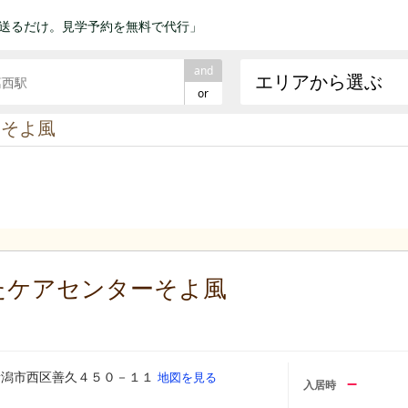
送るだけ。見学予約を無料で代行」
and
エリアから選ぶ
or
ーそよ風
たケアセンターそよ風
新潟市西区善久４５０－１１
地図を見る
–
入居時