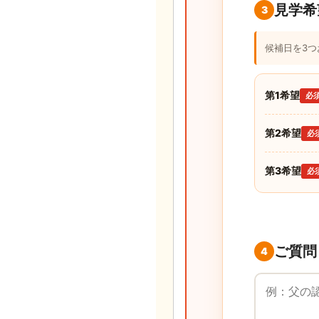
見学希
3
候補日を3
第1希望
必
第2希望
必
第3希望
必
ご質問
4
ご質問・ご要