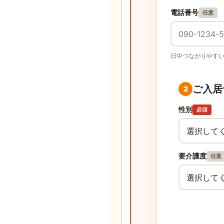
電話番号
任意
日中つながりやす
ご入居
2
性別
必須
要介護度
任意