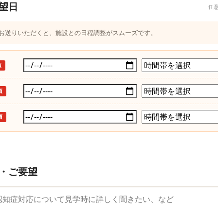
望日
任
つお送りいただくと、施設との日程調整がスムーズです。
須
須
須
・ご要望
望