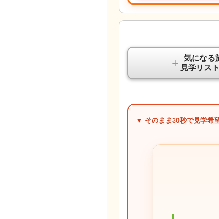
気になる
＋
見学リス
▼ そのまま
30秒
で見学希