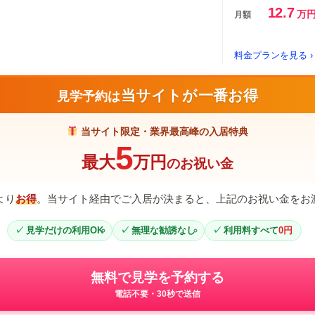
12.7
万
月額
料金プランを見る ›
当サイトが一番お得
見学予約は
当サイト限定・業界最高峰の入居特典
5
最大
万円
のお祝い金
より
お得
。当サイト経由でご入居が決まると、上記のお祝い金をお
見学だけの利用OK
無理な勧誘なし
利用料すべて
0円
無料で見学を予約する
電話不要・30秒で送信