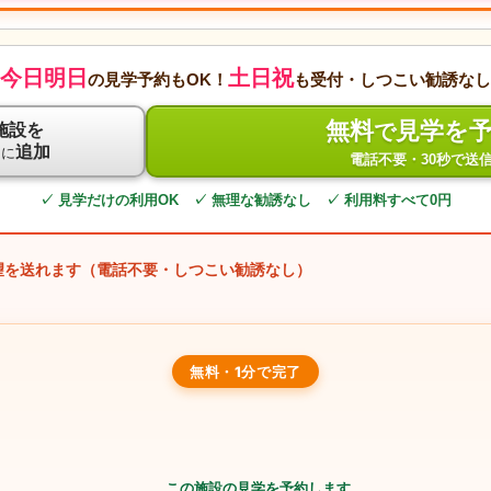
今日明日
土日祝
の見学予約もOK！
も受付・しつこい勧誘なし
無料
見学を
で
施設を
ト
追加
に
電話不要・30秒で送
✓ 見学だけの利用OK ✓ 無理な勧誘なし ✓ 利用料すべて0円
望を送れます（電話不要・しつこい勧誘なし）
無料・1分で完了
この施設の見学を予約します