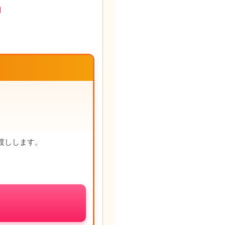
円
渡しします。