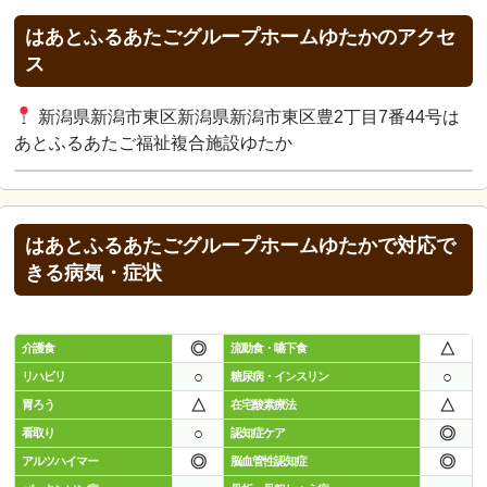
はあとふるあたごグループホームゆたかのアクセ
ス
新潟県新潟市東区新潟県新潟市東区豊2丁目7番44号は
あとふるあたご福祉複合施設ゆたか
はあとふるあたごグループホームゆたかで対応で
きる病気・症状
◎
△
介護食
流動食・嚥下食
○
○
リハビリ
糖尿病・インスリン
△
△
胃ろう
在宅酸素療法
○
◎
看取り
認知症ケア
◎
◎
アルツハイマー
脳血管性認知症