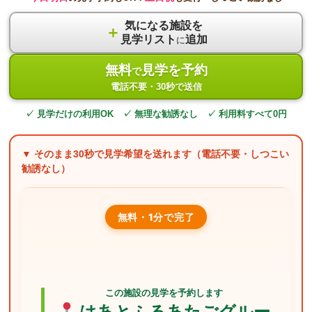
気になる施設を
＋
見学リスト
追加
に
無料
見学を予約
で
電話不要・30秒で送信
✓ 見学だけの利用OK ✓ 無理な勧誘なし ✓ 利用料すべて0円
▼ そのまま
30秒
で見学希望を送れます（電話不要・しつこい
勧誘なし）
無料・1分で完了
この施設の見学を予約します
はあとふるあたごグルー