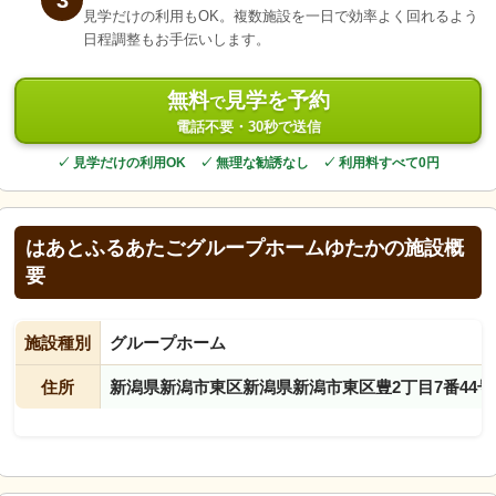
3
見学だけの利用もOK。複数施設を一日で効率よく回れるよう
日程調整もお手伝いします。
無料
見学を予約
で
電話不要・30秒で送信
✓ 見学だけの利用OK ✓ 無理な勧誘なし ✓ 利用料すべて0円
はあとふるあたごグループホームゆたかの施設概
要
施設種別
グループホーム
住所
新潟県新潟市東区新潟県新潟市東区豊2丁目7番44