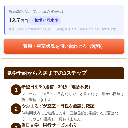
新潟県のグループホームの月額相場
12.7
相場と同水準
＝
万円
集計: やおよろず登録施設より算出。費用は要介護度・居室タイプにより変動します
費用・空室状況を問い合わせる（無料）
見学予約から入居までの3ステップ
希望日を3つ送信（30秒・電話不要）
1
フォームに「○日・△日あたりで」と書くだけ。細かい日時は
後で調整できます。
やおよろずが空室・日程を施設に確認
2
24時間以内にご連絡します。直接施設に電話する必要はな
く、しつこい営業も一切ありません。
当日見学・同行サービスあり