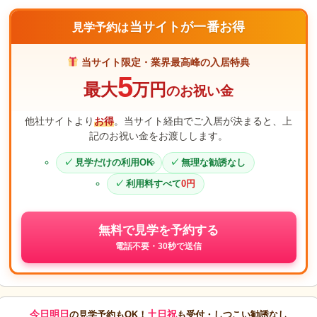
当サイトが一番お得
見学予約は
当サイト限定・業界最高峰の入居特典
5
最大
万円
のお祝い金
他社サイトより
お得
。当サイト経由でご入居が決まると、上
記のお祝い金をお渡しします。
見学だけの利用OK
無理な勧誘なし
利用料すべて
0円
無料で見学を予約する
電話不要・30秒で送信
今日明日
土日祝
の見学予約もOK！
も受付・しつこい勧誘なし