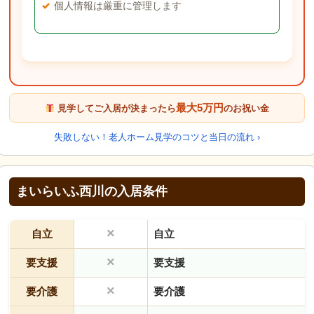
個人情報は厳重に管理します
最大5万円
見学してご入居が決まったら
のお祝い金
失敗しない！老人ホーム見学のコツと当日の流れ ›
まいらいふ西川の入居条件
×
自立
自立
×
要支援
要支援
×
要介護
要介護