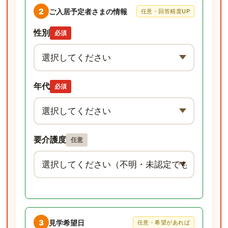
2
ご入居予定者さまの情報
任意・回答精度UP
性別
必須
年代
必須
要介護度
任意
3
見学希望日
任意・希望があれば