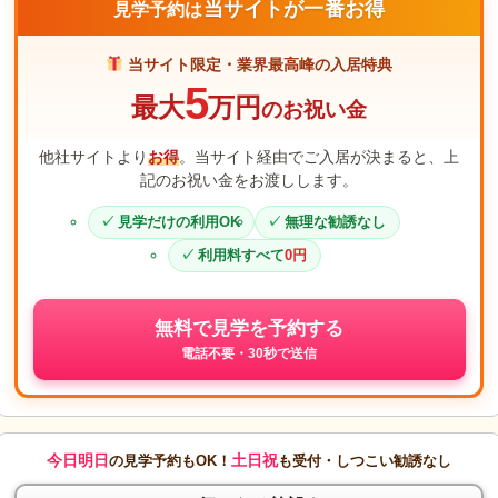
当サイトが一番お得
見学予約は
当サイト限定・業界最高峰の入居特典
5
最大
万円
のお祝い金
他社サイトより
お得
。当サイト経由でご入居が決まると、上
記のお祝い金をお渡しします。
見学だけの利用OK
無理な勧誘なし
利用料すべて
0円
無料で見学を予約する
電話不要・30秒で送信
今日明日
土日祝
の見学予約もOK！
も受付・しつこい勧誘なし