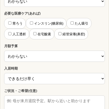
必要な医療ケア(あれば)
胃ろう
インスリン(糖尿病)
たん吸引
人工透析
在宅酸素
経管栄養(鼻腔)
月額予算
入居時期
ご状況・ご希望(任意)