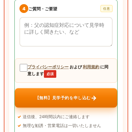
4
ご質問・ご要望
任意
ご質問・ご要望
プライバシーポリシー
および
利用規約
に同
意します
必須
→
【無料】見学予約を申し込む
送信後、24時間以内にご連絡します
無理な勧誘・営業電話は一切いたしません