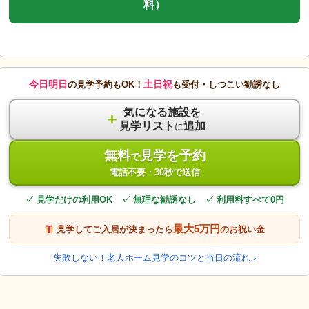
料）
今日明日
土日祝
の見学予約もOK！
も受付・しつこい勧誘なし
気になる施設を
＋
見学リスト
追加
に
無料
見学を予約
で
電話不要・30秒で送信
✓ 見学だけの利用OK ✓ 無理な勧誘なし ✓ 利用料すべて0円
最大5万円
見学してご入居が決まったら
のお祝い金
失敗しない！老人ホーム見学のコツと当日の流れ ›