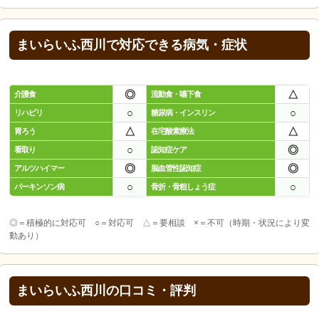
まいらいふ西川で対応できる病気・症状
◎
△
介護食
流動食・嚥下食
○
○
リハビリ
糖尿病・インスリン
△
△
胃ろう
在宅酸素療法
○
◎
看取り
認知症ケア
◎
◎
アルツハイマー
脳血管性認知症
○
○
パーキンソン病
骨折・骨粗しょう症
◎＝積極的に対応可 ○＝対応可 △＝要相談 ×＝不可（時期・状況により変
動あり）
まいらいふ西川の口コミ・評判