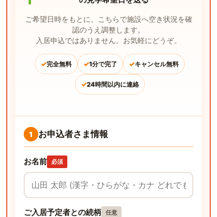
ご希望日時をもとに、こちらで施設へ空き状況を確
認のうえ調整します。
入居申込ではありません。お気軽にどうぞ。
✓
✓
✓
完全無料
1分で完了
キャンセル無料
✓
24時間以内に連絡
お申込者さま情報
1
お名前
必須
ご入居予定者との続柄
任意