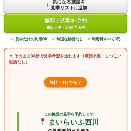
気になる施設を
＋
見学リスト
追加
に
無料
見学を予約
で
電話不要・30秒で送信
✓ 見学だけの利用OK ✓ 無理な勧誘なし ✓ 利用料すべて0円
▼ そのまま
30秒
で見学希望を送れます（電話不要・しつこい
勧誘なし）
無料・1分で完了
この施設の見学を予約します
まいらいふ西川
の見学希望日を送る