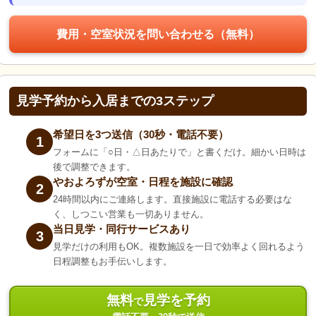
費用・空室状況を問い合わせる（無料）
見学予約から入居までの3ステップ
希望日を3つ送信（30秒・電話不要）
1
フォームに「○日・△日あたりで」と書くだけ。細かい日時は
後で調整できます。
やおよろずが空室・日程を施設に確認
2
24時間以内にご連絡します。直接施設に電話する必要はな
く、しつこい営業も一切ありません。
当日見学・同行サービスあり
3
見学だけの利用もOK。複数施設を一日で効率よく回れるよう
日程調整もお手伝いします。
無料
見学を予約
で