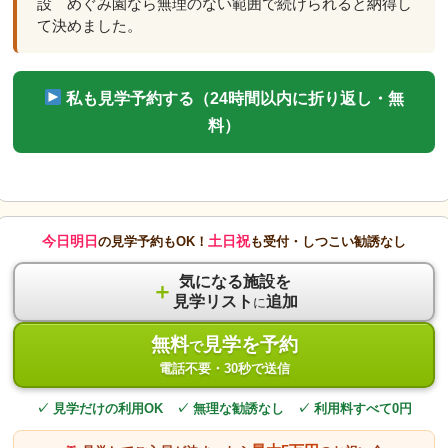
設 めぐみ園なら無理のない範囲で続けられると納得し
て決めました。
私も見学予約する（24時間以内に折り返し・無
料）
今日明日
土日祝
の見学予約もOK！
も受付・しつこい勧誘なし
気になる施設を
＋
見学リスト
追加
に
無料
見学を予約
で
電話不要・30秒で送信
✓ 見学だけの利用OK ✓ 無理な勧誘なし ✓ 利用料すべて0円