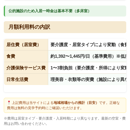
公的施設のため入居一時金は基本不要（多床室）
月額利用料の内訳
居住費（居室費）
要介護度・居室タイプにより変動（食費
食費
約1,392〜1,445円/日（基準費用）※
介護保険サービス費
1〜3割負担（要介護度・所得により変動
日常生活費
理美容・衣類等の実費（施設により異な
上記費用は当サイトによる
地域相場からの推計（目安）
です。正確な
費用は無料の見学予約時にご確認いただけます。
※費用は居室タイプ・要介護度・入居時期により異なります。最新の空室・費
用はお問い合わせください。