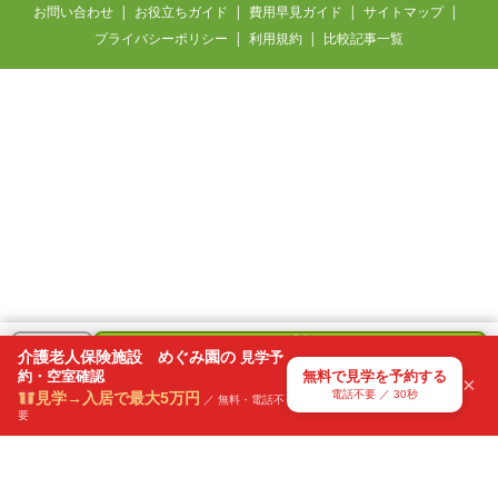
お問い合わせ
お役立ちガイド
費用早見ガイド
サイトマップ
プライバシーポリシー
利用規約
比較記事一覧
無料
＋
介護老人保険施設 めぐみ園の
見学予
で
約・空室確認
無料で見学を予約する
気になる
×
見学を予約
電話不要 ／ 30秒
見学→入居で最大5万円
リスト
／ 無料・電話不
要
電話不要・30秒で送信