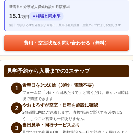
新潟県の介護老人保健施設の月額相場
15.1
相場と同水準
＝
万円
集計: やおよろず登録施設より算出。費用は要介護度・居室タイプにより変動します
費用・空室状況を問い合わせる（無料）
見学予約から入居までの3ステップ
希望日を3つ送信（30秒・電話不要）
1
フォームに「○日・△日あたりで」と書くだけ。細かい日時は
後で調整できます。
やおよろずが空室・日程を施設に確認
2
24時間以内にご連絡します。直接施設に電話する必要はな
く、しつこい営業も一切ありません。
当日見学・同行サービスあり
3
見学だけの利用もOK。複数施設を一日で効率よく回れるよう