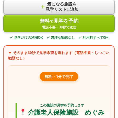
気になる施設を
＋
見学リスト
追加
に
無料
見学を予約
で
電話不要・30秒で送信
✓ 見学だけの利用OK ✓ 無理な勧誘なし ✓ 利用料すべて0円
▼ そのまま
30秒
で見学希望を送れます（電話不要・しつこい
勧誘なし）
無料・1分で完了
この施設の見学を予約します
介護老人保険施設 めぐみ