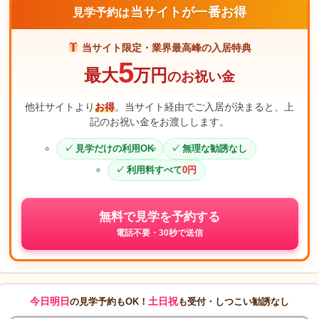
当サイトが一番お得
見学予約は
当サイト限定・業界最高峰の入居特典
5
最大
万円
のお祝い金
他社サイトより
お得
。当サイト経由でご入居が決まると、上
記のお祝い金をお渡しします。
見学だけの利用OK
無理な勧誘なし
利用料すべて
0円
無料で見学を予約する
電話不要・30秒で送信
今日明日
土日祝
の見学予約もOK！
も受付・しつこい勧誘なし