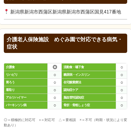
新潟県新潟市西蒲区新潟県新潟市西蒲区国見417番地
介護老人保険施設 めぐみ園で対応できる病気・
症状
◎
○
介護食
流動食・嚥下食
○
○
リハビリ
糖尿病・インスリン
○
○
胃ろう
在宅酸素療法
○
○
看取り
認知症ケア
○
○
アルツハイマー
脳血管性認知症
○
○
パーキンソン病
骨折・骨粗しょう症
◎＝積極的に対応可 ○＝対応可 △＝要相談 ×＝不可（時期・状況により変
動あり）