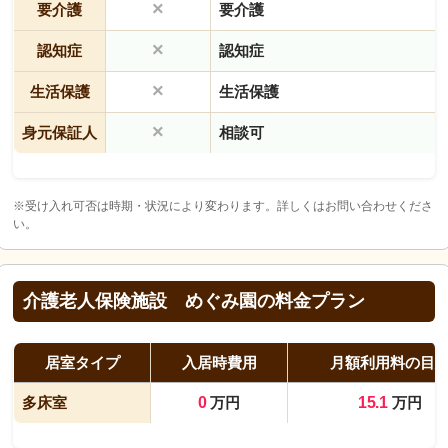
×
要介護
要介護
×
認知症
認知症
×
生活保護
生活保護
×
身元保証人
相談可
※受け入れ可否は時期・状況により変わります。詳しくはお問い合わせくださ
い。
介護老人保険施設 めぐみ園の料金プラン
居室タイプ
入居時費用
月額利用料の目
多床室
0
万円
15.1
万円