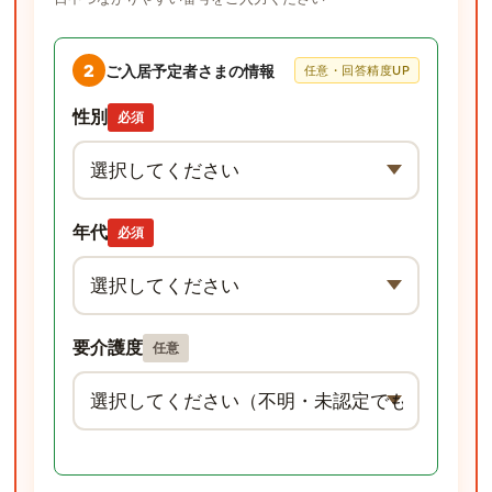
2
ご入居予定者さまの情報
任意・回答精度UP
性別
必須
年代
必須
要介護度
任意