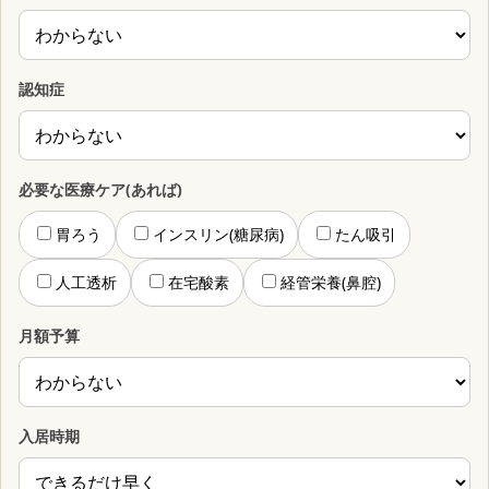
認知症
必要な医療ケア(あれば)
胃ろう
インスリン(糖尿病)
たん吸引
人工透析
在宅酸素
経管栄養(鼻腔)
月額予算
入居時期