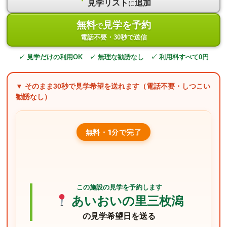
見学リスト
追加
に
無料
見学を予約
で
電話不要・30秒で送信
✓ 見学だけの利用OK ✓ 無理な勧誘なし ✓ 利用料すべて0円
▼ そのまま
30秒
で見学希望を送れます（電話不要・しつこい
勧誘なし）
無料・1分で完了
この施設の見学を予約します
あいおいの里三枚潟
の見学希望日を送る