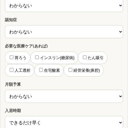
認知症
必要な医療ケア(あれば)
胃ろう
インスリン(糖尿病)
たん吸引
人工透析
在宅酸素
経管栄養(鼻腔)
月額予算
入居時期