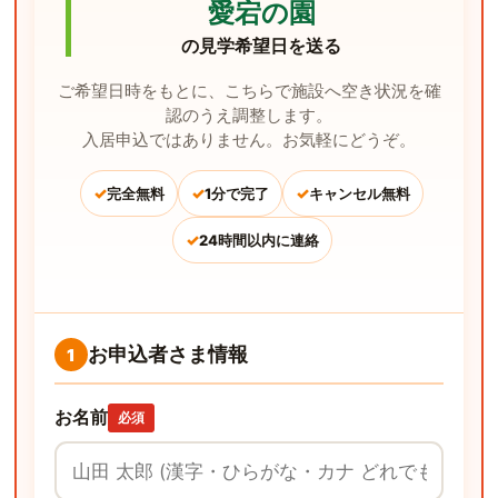
愛宕の園
の見学希望日を送る
ご希望日時をもとに、こちらで施設へ空き状況を確
認のうえ調整します。
入居申込ではありません。お気軽にどうぞ。
✓
✓
✓
完全無料
1分で完了
キャンセル無料
✓
24時間以内に連絡
お申込者さま情報
1
お名前
必須