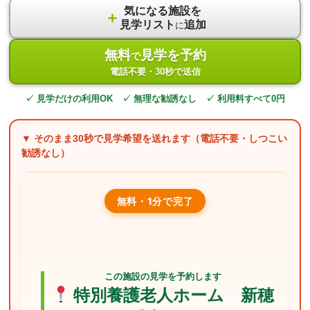
気になる施設を
＋
見学リスト
追加
に
無料
見学を予約
で
電話不要・30秒で送信
✓ 見学だけの利用OK ✓ 無理な勧誘なし ✓ 利用料すべて0円
▼ そのまま
30秒
で見学希望を送れます（電話不要・しつこい
勧誘なし）
無料・1分で完了
この施設の見学を予約します
特別養護老人ホーム 新穂