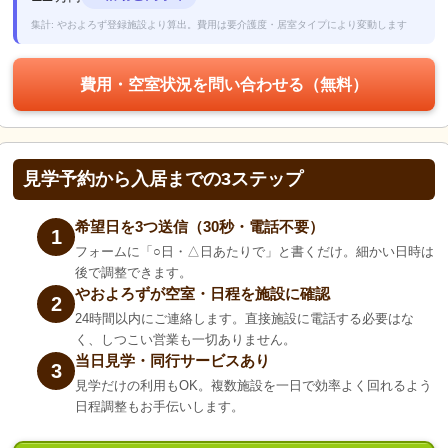
集計: やおよろず登録施設より算出。費用は要介護度・居室タイプにより変動します
費用・空室状況を問い合わせる（無料）
見学予約から入居までの3ステップ
希望日を3つ送信（30秒・電話不要）
1
フォームに「○日・△日あたりで」と書くだけ。細かい日時は
後で調整できます。
やおよろずが空室・日程を施設に確認
2
24時間以内にご連絡します。直接施設に電話する必要はな
く、しつこい営業も一切ありません。
当日見学・同行サービスあり
3
見学だけの利用もOK。複数施設を一日で効率よく回れるよう
日程調整もお手伝いします。