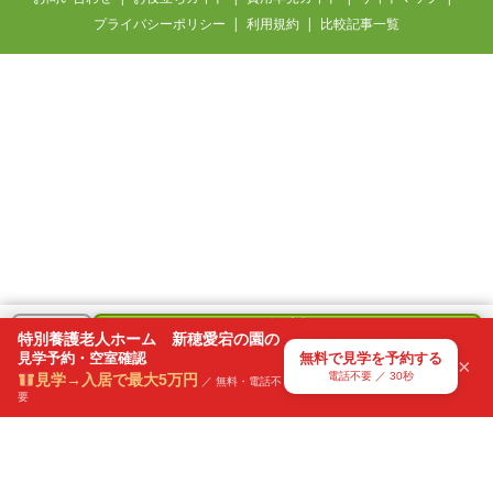
プライバシーポリシー
利用規約
比較記事一覧
愛知県 / 60代・男性
要介護3の父の入居先を探しています
35分前
無料
＋
特別養護老人ホーム 新穂愛宕の園の
で
見学予約・空室確認
無料で見学を予約する
気になる
×
見学を予約
電話不要 ／ 30秒
見学→入居で最大5万円
リスト
／ 無料・電話不
要
電話不要・30秒で送信