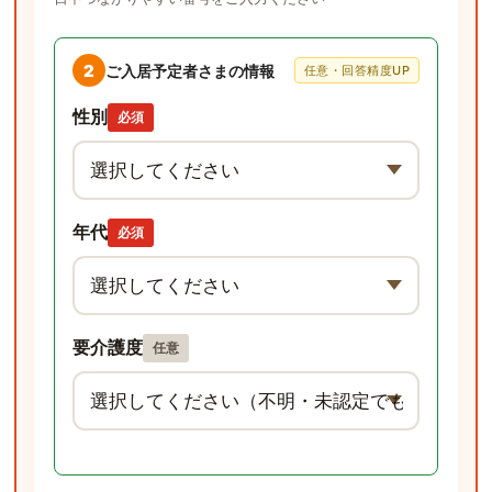
2
ご入居予定者さまの情報
任意・回答精度UP
性別
必須
年代
必須
要介護度
任意