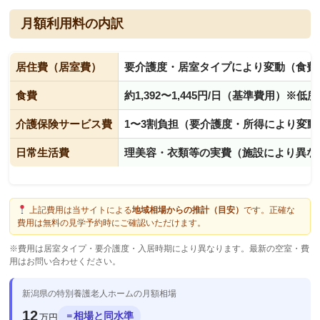
月額利用料の内訳
居住費（居室費）
要介護度・居室タイプにより変動（食費
食費
約1,392〜1,445円/日（基準費用）※
介護保険サービス費
1〜3割負担（要介護度・所得により変動
日常生活費
理美容・衣類等の実費（施設により異な
上記費用は当サイトによる
地域相場からの推計（目安）
です。正確な
費用は無料の見学予約時にご確認いただけます。
※費用は居室タイプ・要介護度・入居時期により異なります。最新の空室・費
用はお問い合わせください。
新潟県の特別養護老人ホームの月額相場
12
相場と同水準
＝
万円