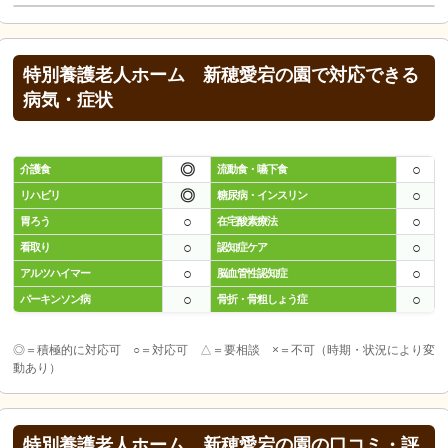
特別養護老人ホーム 新穂愛宕の園で対応できる
病気・症状
◎
○
介護食
流動食・嚥下食
◎
○
リハビリ
糖尿病・インスリン
○
○
胃ろう
在宅酸素療法
○
○
看取り
認知症ケア
○
○
アルツハイマー
脳血管性認知症
○
○
パーキンソン病
骨折・骨粗しょう症
◎＝積極的に対応可 ○＝対応可 △＝要相談 ×＝不可（時期・状況により変
動あり）
特別養護老人ホーム 新穂愛宕の園の口コミ・評