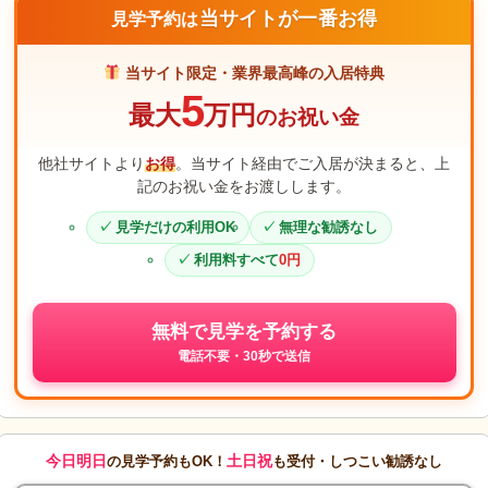
当サイトが一番お得
見学予約は
当サイト限定・業界最高峰の入居特典
5
最大
万円
のお祝い金
他社サイトより
お得
。当サイト経由でご入居が決まると、上
記のお祝い金をお渡しします。
見学だけの利用OK
無理な勧誘なし
利用料すべて
0円
無料で見学を予約する
電話不要・30秒で送信
今日明日
土日祝
の見学予約もOK！
も受付・しつこい勧誘なし