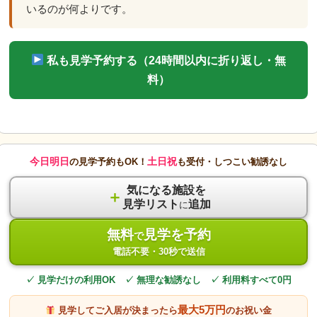
いるのが何よりです。
私も見学予約する（24時間以内に折り返し・無
料）
今日明日
土日祝
の見学予約もOK！
も受付・しつこい勧誘なし
気になる施設を
＋
見学リスト
追加
に
無料
見学を予約
で
電話不要・30秒で送信
✓ 見学だけの利用OK ✓ 無理な勧誘なし ✓ 利用料すべて0円
最大5万円
見学してご入居が決まったら
のお祝い金