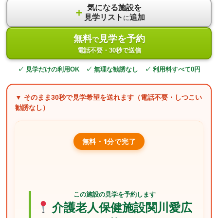
気になる施設を
＋
見学リスト
追加
に
無料
見学を予約
で
電話不要・30秒で送信
✓ 見学だけの利用OK ✓ 無理な勧誘なし ✓ 利用料すべて0円
▼ そのまま
30秒
で見学希望を送れます（電話不要・しつこい
勧誘なし）
無料・1分で完了
この施設の見学を予約します
介護老人保健施設関川愛広