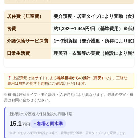
居住費（居室費）
要介護度・居室タイプにより変動（食費
食費
約1,392〜1,445円/日（基準費用）※
介護保険サービス費
1〜3割負担（要介護度・所得により変動
日常生活費
理美容・衣類等の実費（施設により異な
上記費用は当サイトによる
地域相場からの推計（目安）
です。正確な
費用は無料の見学予約時にご確認いただけます。
※費用は居室タイプ・要介護度・入居時期により異なります。最新の空室・費
用はお問い合わせください。
新潟県の介護老人保健施設の月額相場
15.1
相場と同水準
＝
万円
集計: やおよろず登録施設より算出。費用は要介護度・居室タイプにより変動します