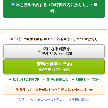
私も見学予約する（24時間以内に折り返し・無
料）
今日明日
土日祝
の見学予約もOK！
も受付・しつこい勧誘なし
気になる施設を
＋
見学リスト
追加
に
無料
見学を予約
で
電話不要・30秒で送信
✓ 見学だけの利用OK ✓ 無理な勧誘なし ✓ 利用料すべて0円
最大5万円
見学してご入居が決まったら
のお祝い金
失敗しない！老人ホーム見学のコツと当日の流れ ›