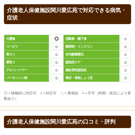
介護老人保健施設関川愛広苑で対応できる病気・
症状
◎
○
介護食
流動食・嚥下食
○
○
リハビリ
糖尿病・インスリン
○
○
胃ろう
在宅酸素療法
○
○
看取り
認知症ケア
○
○
アルツハイマー
脳血管性認知症
○
○
パーキンソン病
骨折・骨粗しょう症
◎＝積極的に対応可 ○＝対応可 △＝要相談 ×＝不可（時期・状況により変
動あり）
介護老人保健施設関川愛広苑の口コミ・評判