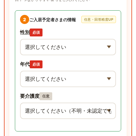
2
ご入居予定者さまの情報
任意・回答精度UP
性別
必須
年代
必須
要介護度
任意