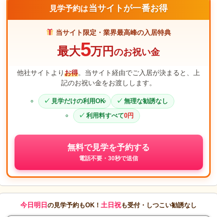
当サイトが一番お得
見学予約は
当サイト限定・業界最高峰の入居特典
5
最大
万円
のお祝い金
他社サイトより
お得
。当サイト経由でご入居が決まると、上
記のお祝い金をお渡しします。
見学だけの利用OK
無理な勧誘なし
利用料すべて
0円
無料で見学を予約する
電話不要・30秒で送信
今日明日
土日祝
の見学予約もOK！
も受付・しつこい勧誘なし