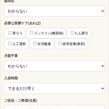
認知症
必要な医療ケア(あれば)
胃ろう
インスリン(糖尿病)
たん吸引
人工透析
在宅酸素
経管栄養(鼻腔)
月額予算
入居時期
ご状況・ご希望(任意)