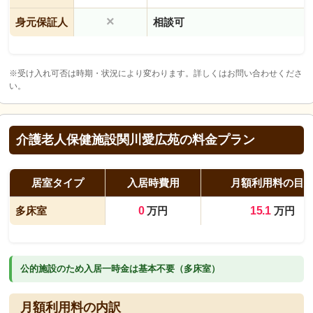
×
身元保証人
相談可
※受け入れ可否は時期・状況により変わります。詳しくはお問い合わせくださ
い。
介護老人保健施設関川愛広苑の料金プラン
居室タイプ
入居時費用
月額利用料の目
多床室
0
万円
15.1
万円
公的施設のため入居一時金は基本不要（多床室）
月額利用料の内訳