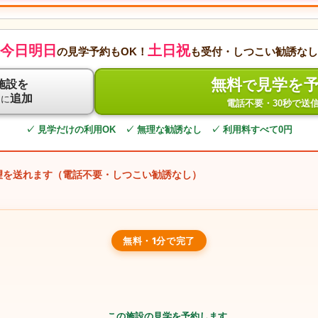
今日明日
土日祝
の見学予約もOK！
も受付・しつこい勧誘なし
無料
見学を
で
施設を
ト
追加
に
電話不要・30秒で送
✓ 見学だけの利用OK ✓ 無理な勧誘なし ✓ 利用料すべて0円
望を送れます（電話不要・しつこい勧誘なし）
無料・1分で完了
この施設の見学を予約します