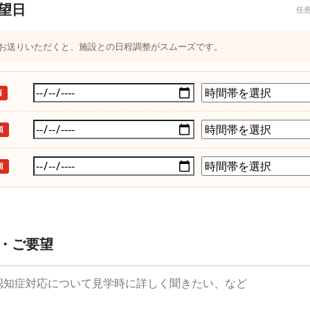
望日
任
つお送りいただくと、施設との日程調整がスムーズです。
須
須
須
・ご要望
望