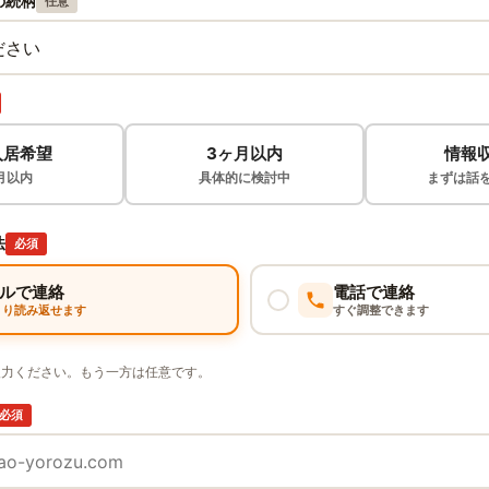
の続柄
任意
入居希望
3ヶ月以内
情報
月以内
具体的に検討中
まずは話
法
必須
ルで連絡
電話で連絡
くり読み返せます
すぐ調整できます
入力ください。もう一方は任意です。
必須