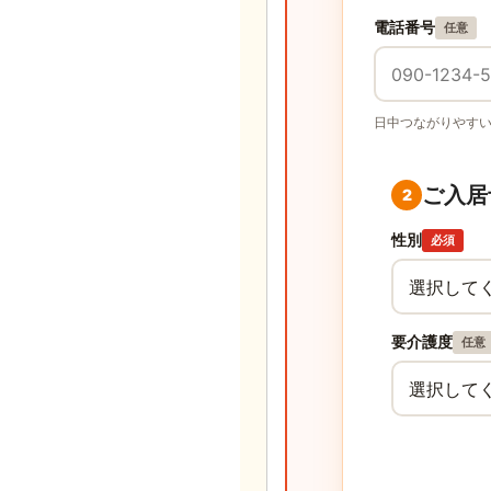
電話番号
任意
日中つながりやす
ご入居
2
性別
必須
要介護度
任意