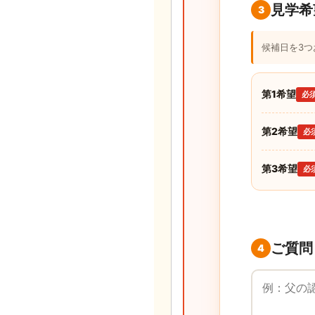
見学希
3
候補日を3
第1希望
必
第2希望
必
第3希望
必
ご質問
4
ご質問・ご要