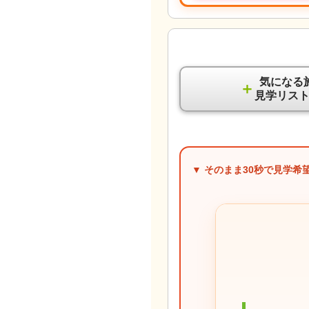
気になる
＋
見学リス
▼ そのまま
30秒
で見学希