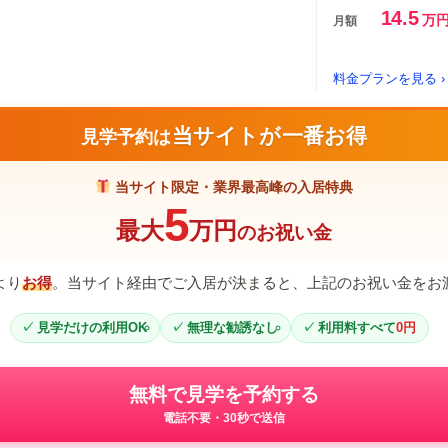
14.5
万
月額
料金プランを見る ›
当サイトが一番お得
見学予約は
当サイト限定・業界最高峰の入居特典
5
最大
万円
のお祝い金
より
お得
。当サイト経由でご入居が決まると、上記のお祝い金をお
見学だけの利用OK
無理な勧誘なし
利用料すべて
0円
無料で見学を予約する
電話不要・30秒で送信