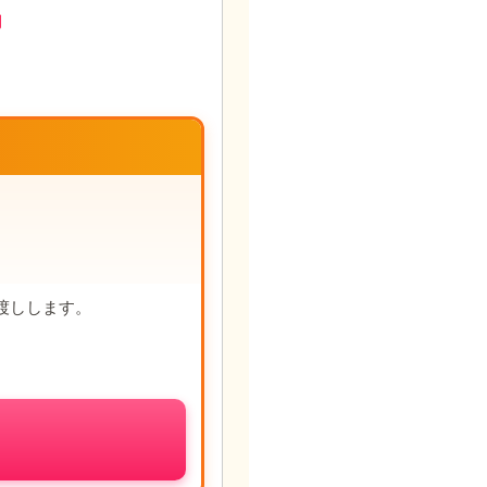
円
渡しします。