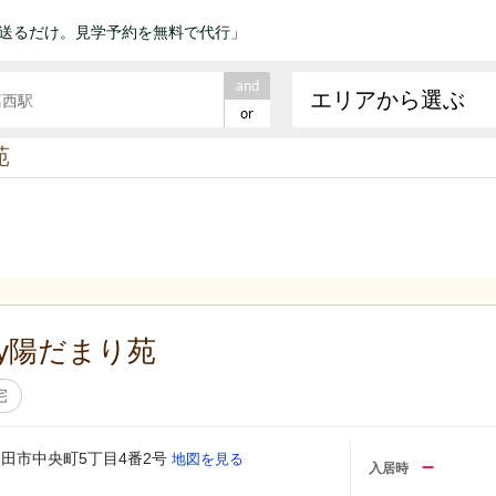
送るだけ。見学予約を無料で代行」
and
エリアから選ぶ
or
苑
mfy陽だまり苑
宅
田市中央町5丁目4番2号
地図を見る
–
入居時