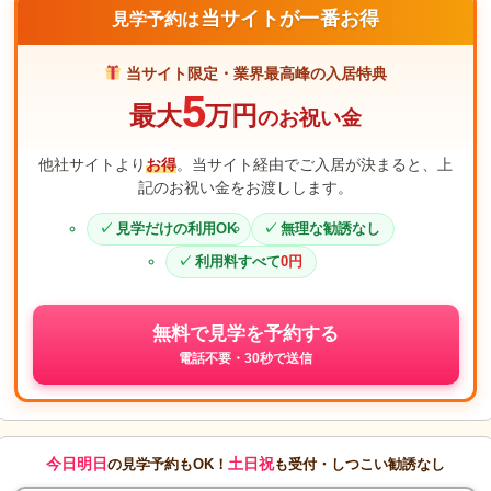
当サイトが一番お得
見学予約は
当サイト限定・業界最高峰の入居特典
5
最大
万円
のお祝い金
他社サイトより
お得
。当サイト経由でご入居が決まると、上
記のお祝い金をお渡しします。
見学だけの利用OK
無理な勧誘なし
利用料すべて
0円
無料で見学を予約する
電話不要・30秒で送信
今日明日
土日祝
の見学予約もOK！
も受付・しつこい勧誘なし