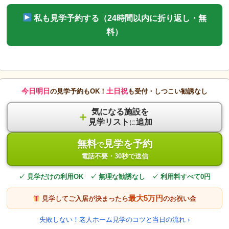
私も見学予約する（24時間以内に折り返し・無
料）
今日明日
土日祝
の見学予約もOK！
も受付・しつこい勧誘なし
気になる施設を
＋
見学リスト
追加
に
無料
見学を予約
で
電話不要・30秒で送信
✓ 見学だけの利用OK ✓ 無理な勧誘なし ✓ 利用料すべて0円
最大5万円
見学してご入居が決まったら
のお祝い金
失敗しない！老人ホーム見学のコツと当日の流れ ›