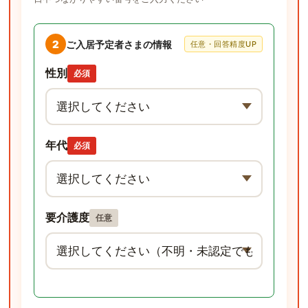
2
ご入居予定者さまの情報
任意・回答精度UP
性別
必須
年代
必須
要介護度
任意