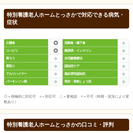
特別養護老人ホームとっさかで対応できる病気・
症状
◎
○
介護食
流動食・嚥下食
◎
○
リハビリ
糖尿病・インスリン
○
○
胃ろう
在宅酸素療法
○
○
看取り
認知症ケア
○
○
アルツハイマー
脳血管性認知症
○
○
パーキンソン病
骨折・骨粗しょう症
◎＝積極的に対応可 ○＝対応可 △＝要相談 ×＝不可（時期・状況により変
動あり）
特別養護老人ホームとっさかの口コミ・評判