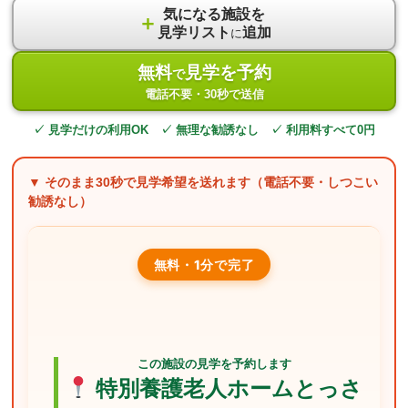
気になる施設を
＋
見学リスト
追加
に
無料
見学を予約
で
電話不要・30秒で送信
✓ 見学だけの利用OK ✓ 無理な勧誘なし ✓ 利用料すべて0円
▼ そのまま
30秒
で見学希望を送れます（電話不要・しつこい
勧誘なし）
無料・1分で完了
この施設の見学を予約します
特別養護老人ホームとっさ