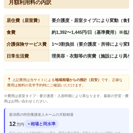
月額利用料の内訳
居住費（居室費）
要介護度・居室タイプにより変動（食費
食費
約1,392〜1,445円/日（基準費用）※
介護保険サービス費
1〜3割負担（要介護度・所得により変動
日常生活費
理美容・衣類等の実費（施設により異な
上記費用は当サイトによる
地域相場からの推計（目安）
です。正確な
費用は無料の見学予約時にご確認いただけます。
※費用は居室タイプ・要介護度・入居時期により異なります。最新の空室・費
用はお問い合わせください。
新潟県の特別養護老人ホームの月額相場
12
相場と同水準
＝
万円
集計: やおよろず登録施設より算出。費用は要介護度・居室タイプにより変動します