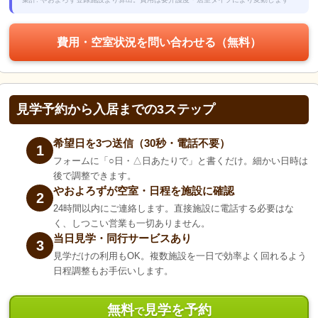
費用・空室状況を問い合わせる（無料）
見学予約から入居までの3ステップ
希望日を3つ送信（30秒・電話不要）
1
フォームに「○日・△日あたりで」と書くだけ。細かい日時は
後で調整できます。
やおよろずが空室・日程を施設に確認
2
24時間以内にご連絡します。直接施設に電話する必要はな
く、しつこい営業も一切ありません。
当日見学・同行サービスあり
3
見学だけの利用もOK。複数施設を一日で効率よく回れるよう
日程調整もお手伝いします。
無料
見学を予約
で