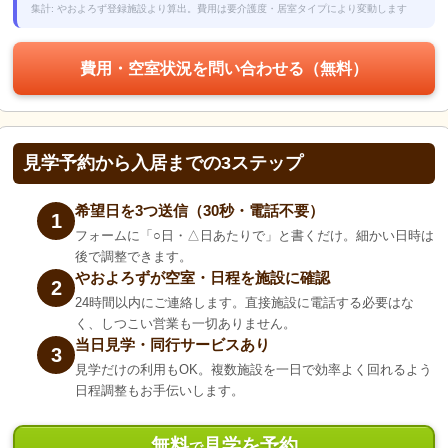
集計: やおよろず登録施設より算出。費用は要介護度・居室タイプにより変動します
費用・空室状況を問い合わせる（無料）
見学予約から入居までの3ステップ
希望日を3つ送信（30秒・電話不要）
1
フォームに「○日・△日あたりで」と書くだけ。細かい日時は
後で調整できます。
やおよろずが空室・日程を施設に確認
2
24時間以内にご連絡します。直接施設に電話する必要はな
く、しつこい営業も一切ありません。
当日見学・同行サービスあり
3
見学だけの利用もOK。複数施設を一日で効率よく回れるよう
日程調整もお手伝いします。
無料
見学を予約
で