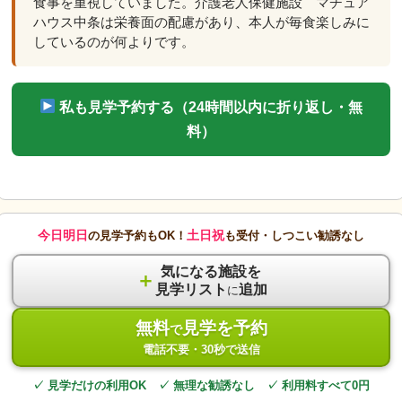
食事を重視していました。介護老人保健施設 マチュア
ハウス中条は栄養面の配慮があり、本人が毎食楽しみに
しているのが何よりです。
私も見学予約する（24時間以内に折り返し・無
料）
今日明日
土日祝
の見学予約もOK！
も受付・しつこい勧誘なし
気になる施設を
＋
見学リスト
追加
に
無料
見学を予約
で
電話不要・30秒で送信
✓ 見学だけの利用OK ✓ 無理な勧誘なし ✓ 利用料すべて0円