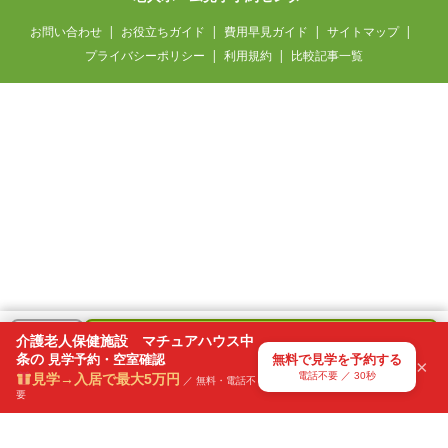
お問い合わせ
お役立ちガイド
費用早見ガイド
サイトマップ
プライバシーポリシー
利用規約
比較記事一覧
無料
介護老人保健施設 マチュアハウス中
＋
で
条の
無料で見学を予約する
見学予約・空室確認
気になる
×
見学を予約
電話不要 ／ 30秒
見学→入居で最大5万円
リスト
／ 無料・電話不
要
電話不要・30秒で送信