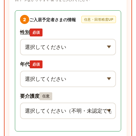
2
ご入居予定者さまの情報
任意・回答精度UP
性別
必須
年代
必須
要介護度
任意