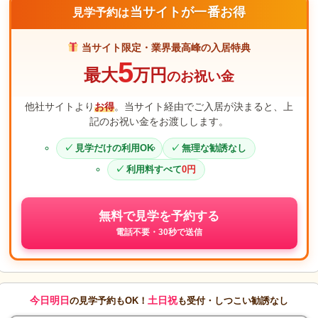
当サイトが一番お得
見学予約は
当サイト限定・業界最高峰の入居特典
5
最大
万円
のお祝い金
他社サイトより
お得
。当サイト経由でご入居が決まると、上
記のお祝い金をお渡しします。
見学だけの利用OK
無理な勧誘なし
利用料すべて
0円
無料で見学を予約する
電話不要・30秒で送信
今日明日
土日祝
の見学予約もOK！
も受付・しつこい勧誘なし