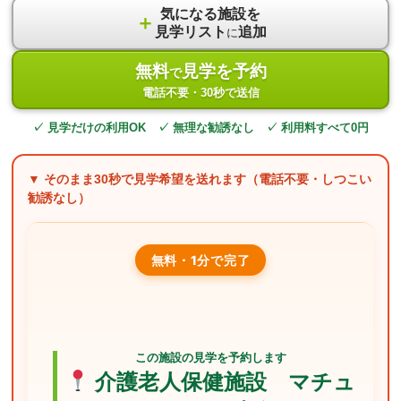
気になる施設を
＋
見学リスト
追加
に
無料
見学を予約
で
電話不要・30秒で送信
✓ 見学だけの利用OK ✓ 無理な勧誘なし ✓ 利用料すべて0円
▼ そのまま
30秒
で見学希望を送れます（電話不要・しつこい
勧誘なし）
無料・1分で完了
この施設の見学を予約します
介護老人保健施設 マチュ