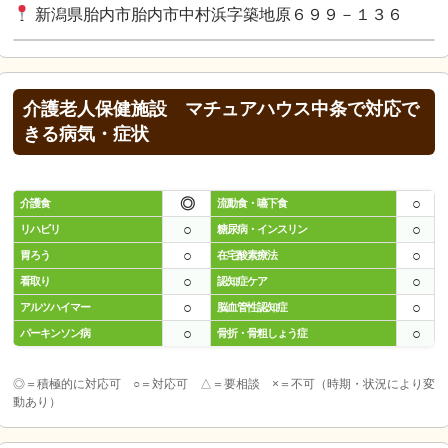
新潟県胎内市胎内市中村浜字築地原６９９－１３６
介護老人保健施設 マチュアハウス中条で対応で
きる病気・症状
◎
○
介護食
流動食・嚥下食
○
○
リハビリ
糖尿病・インスリン
○
○
胃ろう
在宅酸素療法
○
○
看取り
認知症ケア
○
○
アルツハイマー
脳血管性認知症
○
○
パーキンソン病
骨折・骨粗しょう症
◎＝積極的に対応可 ○＝対応可 △＝要相談 ×＝不可（時期・状況により変
動あり）