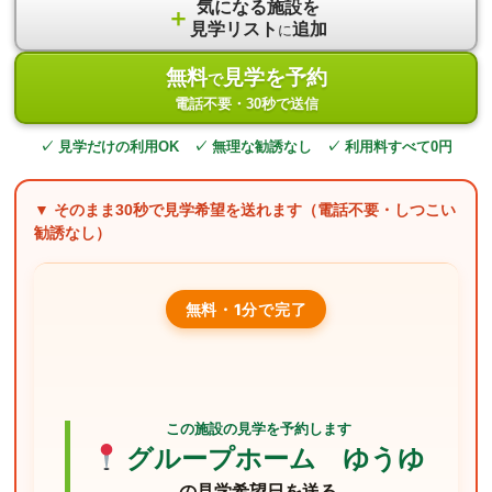
気になる施設を
＋
見学リスト
追加
に
無料
見学を予約
で
電話不要・30秒で送信
✓ 見学だけの利用OK ✓ 無理な勧誘なし ✓ 利用料すべて0円
▼ そのまま
30秒
で見学希望を送れます（電話不要・しつこい
勧誘なし）
無料・1分で完了
この施設の見学を予約します
グループホーム ゆうゆ
の見学希望日を送る