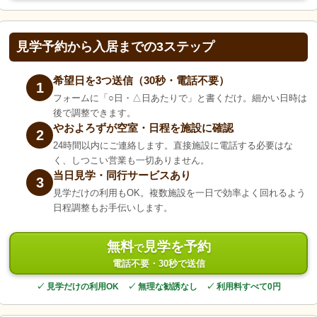
見学予約から入居までの3ステップ
希望日を3つ送信（30秒・電話不要）
1
フォームに「○日・△日あたりで」と書くだけ。細かい日時は
後で調整できます。
やおよろずが空室・日程を施設に確認
2
24時間以内にご連絡します。直接施設に電話する必要はな
く、しつこい営業も一切ありません。
当日見学・同行サービスあり
3
見学だけの利用もOK。複数施設を一日で効率よく回れるよう
日程調整もお手伝いします。
無料
見学を予約
で
電話不要・30秒で送信
✓ 見学だけの利用OK ✓ 無理な勧誘なし ✓ 利用料すべて0円