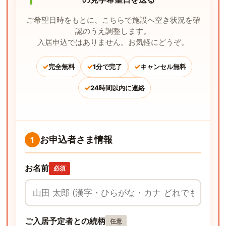
ご希望日時をもとに、こちらで施設へ空き状況を確
認のうえ調整します。
入居申込ではありません。お気軽にどうぞ。
✓
✓
✓
完全無料
1分で完了
キャンセル無料
✓
24時間以内に連絡
お申込者さま情報
1
お名前
必須
ご入居予定者との続柄
任意