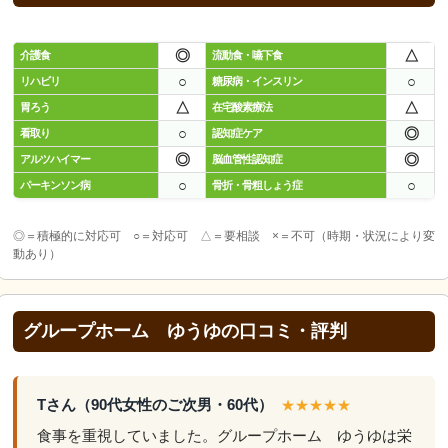
◎
△
介護食
流動食・嚥下食
○
○
リハビリ
糖尿病・インスリン
△
△
胃ろう
在宅酸素療法
○
◎
看取り
認知症ケア
◎
◎
アルツハイマー
脳血管性認知症
○
○
パーキンソン病
骨折・骨粗しょう症
◎＝積極的に対応可 ○＝対応可 △＝要相談 ×＝不可（時期・状況により変
動あり）
グループホーム ゆうゆの口コミ・評判
Tさん（90代女性のご次男・60代）
★★★★★
食事を重視していました。グループホーム ゆうゆは栄