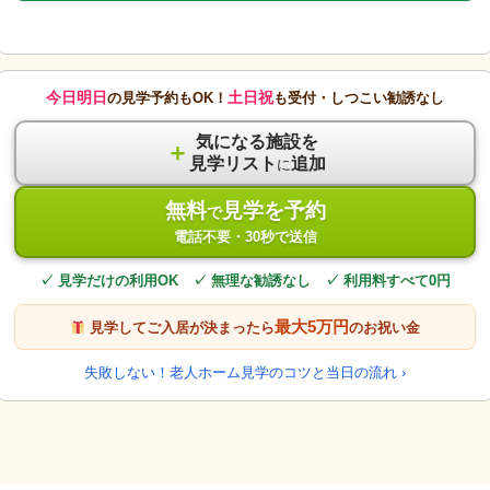
今日明日
土日祝
の見学予約もOK！
も受付・しつこい勧誘なし
気になる施設を
＋
見学リスト
追加
に
無料
見学を予約
で
電話不要・30秒で送信
✓ 見学だけの利用OK ✓ 無理な勧誘なし ✓ 利用料すべて0円
最大5万円
見学してご入居が決まったら
のお祝い金
失敗しない！老人ホーム見学のコツと当日の流れ ›