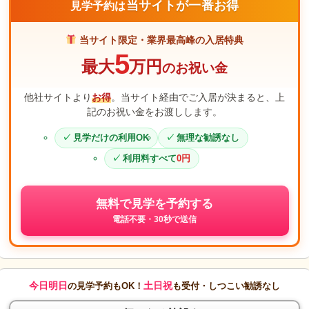
当サイトが一番お得
見学予約は
当サイト限定・業界最高峰の入居特典
5
最大
万円
のお祝い金
他社サイトより
お得
。当サイト経由でご入居が決まると、上
記のお祝い金をお渡しします。
見学だけの利用OK
無理な勧誘なし
利用料すべて
0円
無料で見学を予約する
電話不要・30秒で送信
今日明日
土日祝
の見学予約もOK！
も受付・しつこい勧誘なし