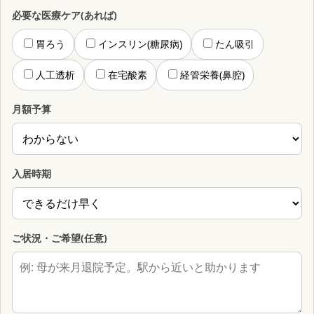
必要な医療ケア(あれば)
胃ろう
インスリン(糖尿病)
たん吸引
人工透析
在宅酸素
経管栄養(鼻腔)
月額予算
入居時期
ご状況・ご希望(任意)