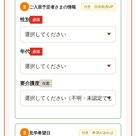
2
ご入居予定者さまの情報
任意・回答精度UP
性別
必須
年代
必須
要介護度
任意
3
見学希望日
任意・希望があれば