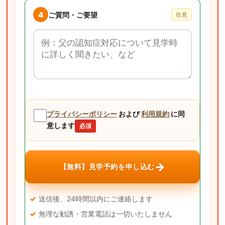
4
ご質問・ご要望
任意
ご質問・ご要望
プライバシーポリシー
および
利用規約
に同
意します
必須
→
【無料】見学予約を申し込む
送信後、24時間以内にご連絡します
無理な勧誘・営業電話は一切いたしません