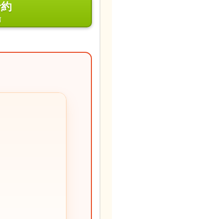
予約
信
。