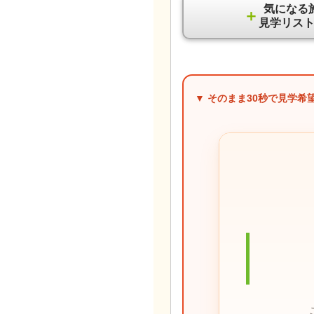
気になる
＋
見学リス
▼ そのまま
30秒
で見学希