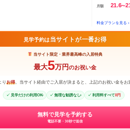
21.6
2
〜
月額
料金プランを見る ›
当サイトが一番お得
見学予約は
当サイト限定・業界最高峰の入居特典
5
最大
万円
のお祝い金
より
お得
。当サイト経由でご入居が決まると、上記のお祝い金をお
見学だけの利用OK
無理な勧誘なし
利用料すべて
0円
無料で見学を予約する
電話不要・30秒で送信