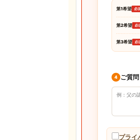
第1希望
必
第2希望
必
第3希望
必
ご質問
4
ご質問・ご要
プライ