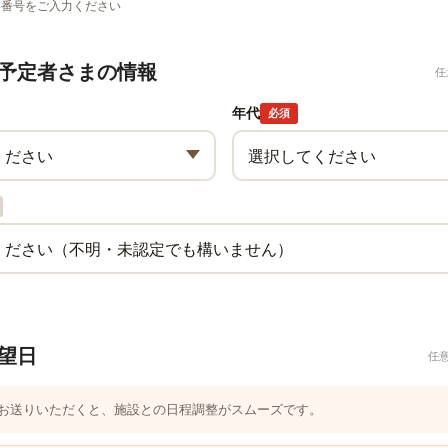
い番号をご入力ください
予定者さまの情報
任
年代
必須
望日
任
つお送りいただくと、施設との日程調整がスムーズです。