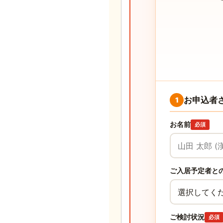
お申込者
1
お名前
必須
ご入居予定者と
ご検討状況
必須