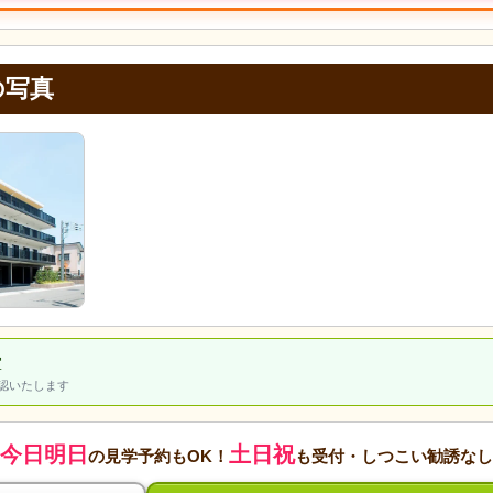
の写真
室
認いたします
今日明日
土日祝
の見学予約もOK！
も受付・しつこい勧誘なし