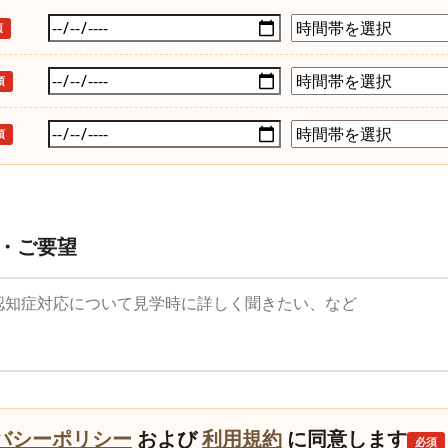
須
須
須
・ご要望
望
バシーポリシー
および
利用規約
に同意します
必須