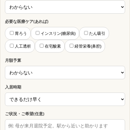
必要な医療ケア(あれば)
胃ろう
インスリン(糖尿病)
たん吸引
人工透析
在宅酸素
経管栄養(鼻腔)
月額予算
入居時期
ご状況・ご希望(任意)