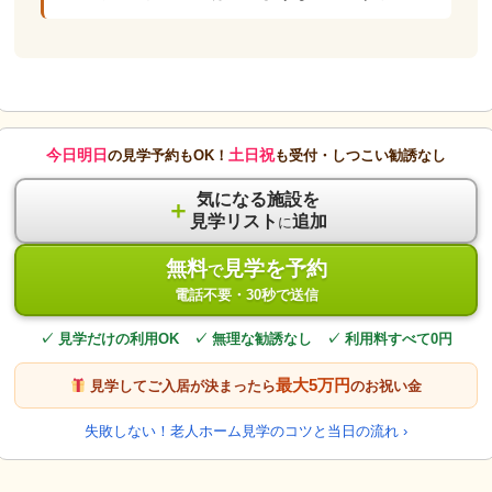
今日明日
土日祝
の見学予約もOK！
も受付・しつこい勧誘なし
気になる施設を
＋
見学リスト
追加
に
無料
見学を予約
で
電話不要・30秒で送信
✓ 見学だけの利用OK ✓ 無理な勧誘なし ✓ 利用料すべて0円
最大5万円
見学してご入居が決まったら
のお祝い金
失敗しない！老人ホーム見学のコツと当日の流れ ›