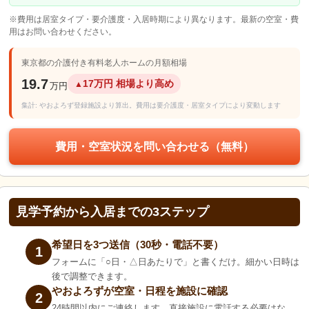
※費用は居室タイプ・要介護度・入居時期により異なります。最新の空室・費
用はお問い合わせください。
東京都の介護付き有料老人ホームの月額相場
19.7
17万円 相場より高め
▲
万円
集計: やおよろず登録施設より算出。費用は要介護度・居室タイプにより変動します
費用・空室状況を問い合わせる（無料）
見学予約から入居までの3ステップ
希望日を3つ送信（30秒・電話不要）
1
フォームに「○日・△日あたりで」と書くだけ。細かい日時は
後で調整できます。
やおよろずが空室・日程を施設に確認
2
24時間以内にご連絡します。直接施設に電話する必要はな