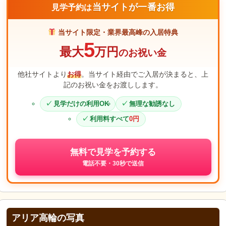
当サイトが一番お得
見学予約は
当サイト限定・業界最高峰の入居特典
5
最大
万円
のお祝い金
他社サイトより
お得
。当サイト経由でご入居が決まると、上
記のお祝い金をお渡しします。
見学だけの利用OK
無理な勧誘なし
利用料すべて
0円
無料で見学を予約する
電話不要・30秒で送信
アリア高輪の写真