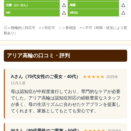
△
△
疥癬（かいせん）
梅毒
△
△
HIV
MRSA
◎＝積極的に対応可 ○＝対応可 △＝要相談 ×＝不可（時期・状況により変
動あり）
アリア高輪の口コミ・評判
Aさん（70代女性のご長女・40代）
★★★★★
2025年
11月入居
母は認知症が中程度進行しており、専門的なケアが必要
でした。アリア高輪は認知症対応の経験豊富なスタッフ
が多く、母の生活リズムに合わせたケアプランを提案し
てくれます。家族としてもとても安心です。
Wさん（80代男性のご家族・50代）
★★★★★
2025年8