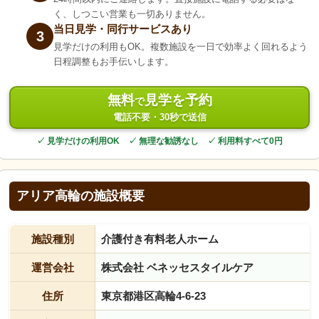
く、しつこい営業も一切ありません。
当日見学・同行サービスあり
3
見学だけの利用もOK。複数施設を一日で効率よく回れるよう
日程調整もお手伝いします。
無料
見学を予約
で
電話不要・30秒で送信
✓ 見学だけの利用OK ✓ 無理な勧誘なし ✓ 利用料すべて0円
アリア高輪の施設概要
施設種別
介護付き有料老人ホーム
運営会社
株式会社 ベネッセスタイルケア
住所
東京都港区高輪4-6-23