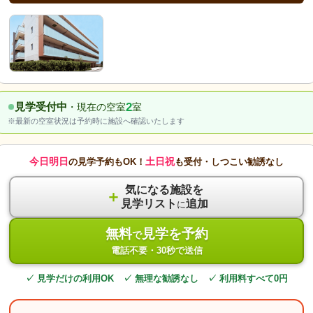
2
見学受付中
・現在の空室
室
※最新の空室状況は予約時に施設へ確認いたします
今日明日
土日祝
の見学予約もOK！
も受付・しつこい勧誘なし
気になる施設を
＋
見学リスト
追加
に
無料
見学を予約
で
電話不要・30秒で送信
✓ 見学だけの利用OK ✓ 無理な勧誘なし ✓ 利用料すべて0円