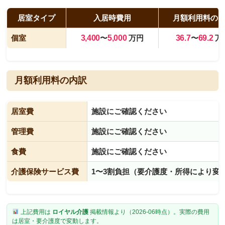
居室タイプ
入居時費用
月額利用料の
個室
3,400
〜
5,000
万円
36.7
〜
69.2
万
月額利用料の内訳
居室費
施設にご確認ください
管理費
施設にご確認ください
食費
施設にご確認ください
介護保険サービス費
1〜3割負担（要介護度・所得により変
上記費用は
ロイヤル介護
掲載情報より（2026-06時点）。実際の費用
は居室・要介護度で変動します。