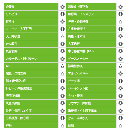
◎
◎
介護食
流動食・嚥下食
◎
◎
リハビリ
糖尿病・インスリン
◎
△
胃ろう
鼻腔・経管栄養
◎
◎
ストーマ・人工肛門
在宅酸素療法
△
◎
人工呼吸器
褥瘡・床ずれ
◎
◎
たん吸引
人工透析
◎
◎
気管切開
中心静脈栄養（IVH）
◎
◎
カルーテル・尿バルーン
ペースメーカー
△
△
ALS
誤嚥性肺炎
△
◎
喘息・気管支炎
アルツハイマー
◎
◎
脳血管性認知症
ピック病
◎
◎
レビー小体型認知症
パーキンソン病
◎
◎
廃用症候群
うつ・鬱病
◎
◎
統合失調症
リウマチ・関節症
◎
◎
骨折・骨粗しょう症
脳梗塞・くも膜下出血
◎
◎
心筋梗塞・狭心症
がん・末期がん
△
△
肺炎
結核