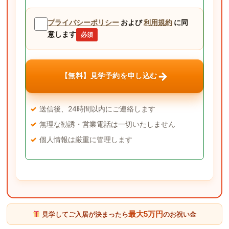
プライバシーポリシー
および
利用規約
に同
意します
必須
→
【無料】見学予約を申し込む
送信後、24時間以内にご連絡します
無理な勧誘・営業電話は一切いたしません
個人情報は厳重に管理します
最大5万円
見学してご入居が決まったら
のお祝い金