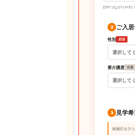
日中つながりやす
ご入居
2
性別
必須
要介護度
任意
見学希
3
候補日を3