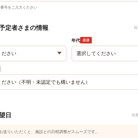
い番号をご入力ください
予定者さまの情報
任
年代
必須
望日
任
つお送りいただくと、施設との日程調整がスムーズです。