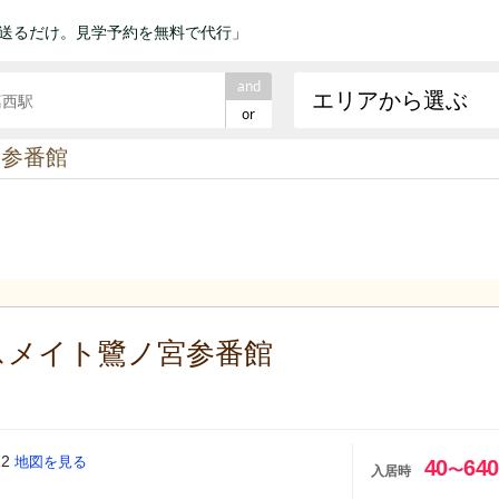
送るだけ。見学予約を無料で代行」
and
エリアから選ぶ
or
宮参番館
スメイト鷺ノ宮参番館
12
地図を見る
40
640
〜
入居時