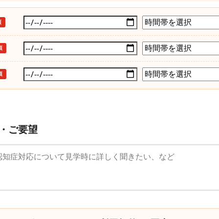
須
須
須
・ご要望
望