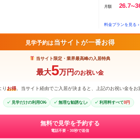
26.7
3
〜
月額
料金プランを見る ›
当サイトが一番お得
見学予約は
当サイト限定・業界最高峰の入居特典
5
最大
万円
のお祝い金
より
お得
。当サイト経由でご入居が決まると、上記のお祝い金をお
見学だけの利用OK
無理な勧誘なし
利用料すべて
0円
無料で見学を予約する
電話不要・30秒で送信