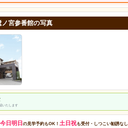
鷺ノ宮参番館の写真
室
認いたします
今日明日
土日祝
の見学予約もOK！
も受付・しつこい勧誘なし