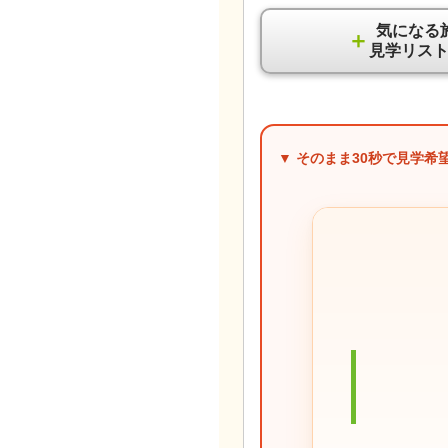
気になる
＋
見学リス
▼ そのまま
30秒
で見学希