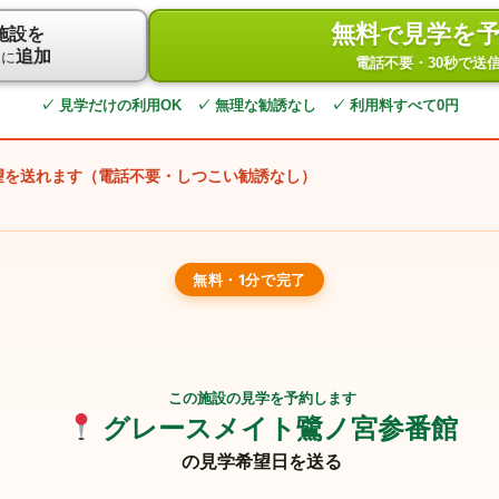
無料
見学を
で
施設を
ト
追加
に
電話不要・30秒で送
✓ 見学だけの利用OK ✓ 無理な勧誘なし ✓ 利用料すべて0円
望を送れます（電話不要・しつこい勧誘なし）
無料・1分で完了
この施設の見学を予約します
グレースメイト鷺ノ宮参番館
の見学希望日を送る