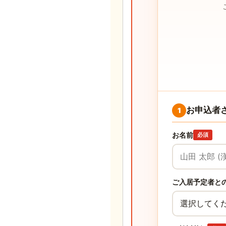
お申込者
1
お名前
必須
ご入居予定者と