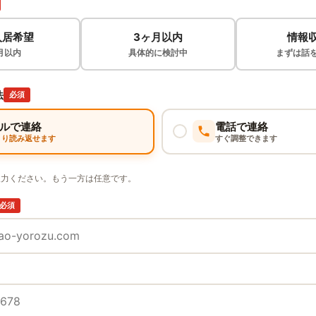
入居希望
3ヶ月以内
情報
月以内
具体的に検討中
まずは話
法
必須
ルで連絡
電話で連絡
くり読み返せます
すぐ調整できます
入力ください。もう一方は任意です。
必須