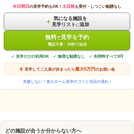
今日明日
土日祝
の見学予約もOK！
も受付・しつこい勧誘なし
気になる施設を
＋
見学リスト
追加
に
無料
見学を予約
で
電話不要・30秒で送信
✓ 見学だけの利用OK ✓ 無理な勧誘なし ✓ 利用料すべて0円
最大5万円
見学してご入居が決まったら
のお祝い金
失敗しない！老人ホーム見学のコツと当日の流れ ›
どの施設が合うか分からない方へ