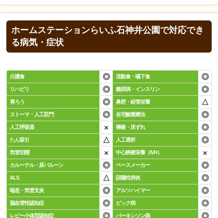
ホームステーションらいふ石神井公園で対応でき
る病気・症状
◎
◎
介護食
流動食・嚥下食
◎
◎
リハビリ
糖尿病・インスリン
◎
△
胃ろう
鼻腔・経管栄養
◎
◎
ストーマ・人工肛門
在宅酸素療法
×
◎
人工呼吸器
褥瘡・床ずれ
△
◎
たん吸引
人工透析
×
×
気管切開
中心静脈栄養（IVH）
◎
◎
カルーテル・尿バルーン
ペースメーカー
△
◎
ALS
誤嚥性肺炎
◎
◎
喘息・気管支炎
アルツハイマー
◎
◎
脳血管性認知症
ピック病
◎
◎
レビー小体型認知症
パーキンソン病