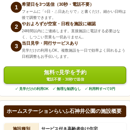
希望日を3つ送信（30秒・電話不要）
1
フォームに「○日・△日あたりで」と書くだけ。細かい日時は
後で調整できます。
やおよろずが空室・日程を施設に確認
2
24時間以内にご連絡します。直接施設に電話する必要はな
く、しつこい営業も一切ありません。
当日見学・同行サービスあり
3
見学だけの利用もOK。複数施設を一日で効率よく回れるよう
日程調整もお手伝いします。
無料
見学を予約
で
電話不要・30秒で送信
✓ 見学だけの利用OK ✓ 無理な勧誘なし ✓ 利用料すべて0円
ホームステーションらいふ石神井公園の施設概要
施設種別
サービス付き高齢者向け住宅