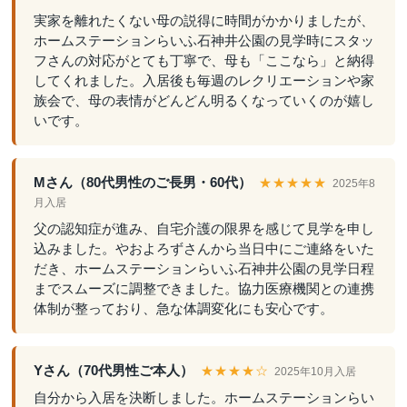
実家を離れたくない母の説得に時間がかかりましたが、
ホームステーションらいふ石神井公園の見学時にスタッ
フさんの対応がとても丁寧で、母も「ここなら」と納得
してくれました。入居後も毎週のレクリエーションや家
族会で、母の表情がどんどん明るくなっていくのが嬉し
いです。
Mさん（80代男性のご長男・60代）
★★★★★
2025年8
月入居
父の認知症が進み、自宅介護の限界を感じて見学を申し
込みました。やおよろずさんから当日中にご連絡をいた
だき、ホームステーションらいふ石神井公園の見学日程
までスムーズに調整できました。協力医療機関との連携
体制が整っており、急な体調変化にも安心です。
Yさん（70代男性ご本人）
★★★★☆
2025年10月入居
自分から入居を決断しました。ホームステーションらい