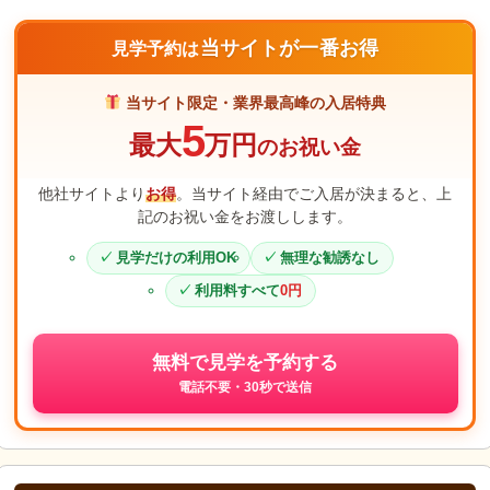
当サイトが一番お得
見学予約は
当サイト限定・業界最高峰の入居特典
5
最大
万円
のお祝い金
他社サイトより
お得
。当サイト経由でご入居が決まると、上
記のお祝い金をお渡しします。
見学だけの利用OK
無理な勧誘なし
利用料すべて
0円
無料で見学を予約する
電話不要・30秒で送信