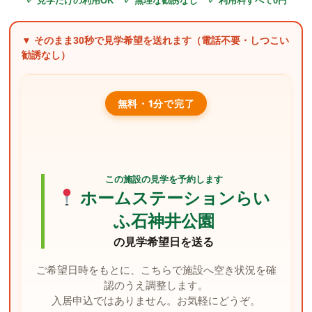
✓ 見学だけの利用OK ✓ 無理な勧誘なし ✓ 利用料すべて0円
▼ そのまま
30秒
で見学希望を送れます（電話不要・しつこい
勧誘なし）
無料・1分で完了
この施設の見学を予約します
ホームステーションらい
ふ石神井公園
の見学希望日を送る
ご希望日時をもとに、こちらで施設へ空き状況を確
認のうえ調整します。
入居申込ではありません。お気軽にどうぞ。