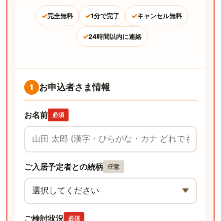
✓
✓
✓
完全無料
1分で完了
キャンセル無料
✓
24時間以内に連絡
お申込者さま情報
1
お名前
必須
ご入居予定者との続柄
任意
ご検討状況
必須