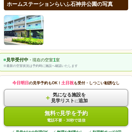
ホームステーションらいふ石神井公園の写真
1
見学受付中
・現在の空室
室
※最新の空室状況は予約時に施設へ確認いたします
今日明日
土日祝
の見学予約もOK！
も受付・しつこい勧誘なし
気になる施設を
＋
見学リスト
追加
に
無料
見学を予約
で
電話不要・30秒で送信