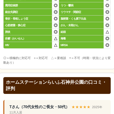
◎
◎
廃用症候群
うつ・鬱病
◎
◎
統合失調症
リウマチ・関節症
◎
◎
骨折・骨粗しょう症
脳梗塞・くも膜下出血
◎
◎
心筋梗塞・狭心症
がん・末期がん
◎
△
肺炎
結核
△
◎
疥癬（かいせん）
梅毒
△
◎
HIV
MRSA
◎＝積極的に対応可 ○＝対応可 △＝要相談 ×＝不可（時期・状況により変
動あり）
ホームステーションらいふ石神井公園の口コミ・
評判
Tさん（70代女性のご長女・50代）
★★★★★
2025年
11月入居