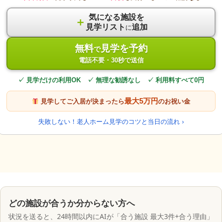
気になる施設を
＋
見学リスト
追加
に
無料
見学を予約
で
電話不要・30秒で送信
✓ 見学だけの利用OK ✓ 無理な勧誘なし ✓ 利用料すべて0円
最大5万円
見学してご入居が決まったら
のお祝い金
失敗しない！老人ホーム見学のコツと当日の流れ ›
どの施設が合うか分からない方へ
状況を送ると、24時間以内にAIが「合う施設 最大3件+合う理由」