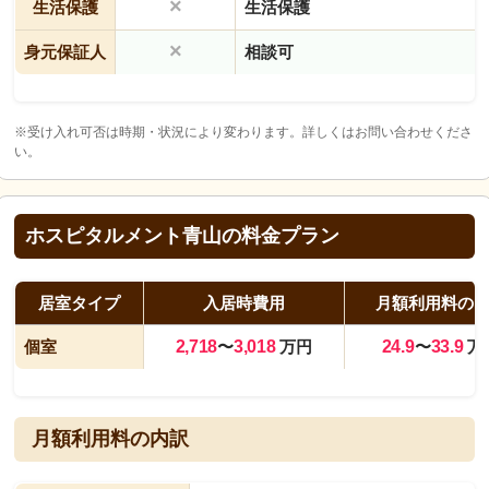
×
生活保護
生活保護
×
身元保証人
相談可
※受け入れ可否は時期・状況により変わります。詳しくはお問い合わせくださ
い。
ホスピタルメント青山の料金プラン
居室タイプ
入居時費用
月額利用料の
個室
2,718
〜
3,018
万円
24.9
〜
33.9
万
月額利用料の内訳