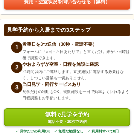
費用・空室状況を問い合わせる（無料）
見学予約から入居までの3ステップ
希望日を3つ送信（30秒・電話不要）
1
フォームに「○日・△日あたりで」と書くだけ。細かい日時は
後で調整できます。
やおよろずが空室・日程を施設に確認
2
24時間以内にご連絡します。直接施設に電話する必要はな
く、しつこい営業も一切ありません。
当日見学・同行サービスあり
3
見学だけの利用もOK。複数施設を一日で効率よく回れるよう
日程調整もお手伝いします。
無料
見学を予約
で
電話不要・30秒で送信
✓ 見学だけの利用OK ✓ 無理な勧誘なし ✓ 利用料すべて0円