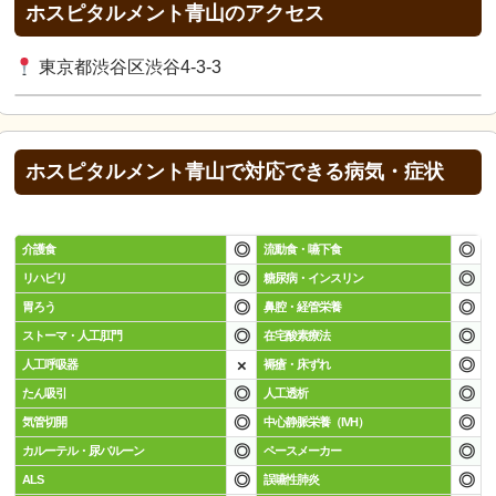
ホスピタルメント青山のアクセス
東京都渋谷区渋谷4-3-3
ホスピタルメント青山で対応できる病気・症状
◎
◎
介護食
流動食・嚥下食
◎
◎
リハビリ
糖尿病・インスリン
◎
◎
胃ろう
鼻腔・経管栄養
◎
◎
ストーマ・人工肛門
在宅酸素療法
×
◎
人工呼吸器
褥瘡・床ずれ
◎
◎
たん吸引
人工透析
◎
◎
気管切開
中心静脈栄養（IVH）
◎
◎
カルーテル・尿バルーン
ペースメーカー
◎
◎
ALS
誤嚥性肺炎