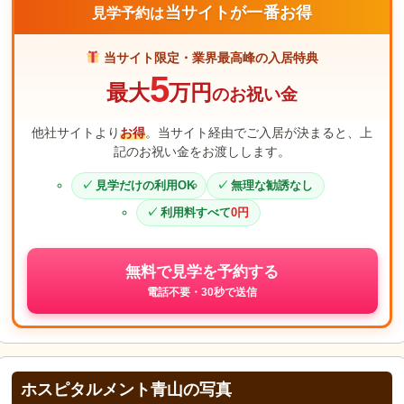
当サイトが一番お得
見学予約は
当サイト限定・業界最高峰の入居特典
5
最大
万円
のお祝い金
他社サイトより
お得
。当サイト経由でご入居が決まると、上
記のお祝い金をお渡しします。
見学だけの利用OK
無理な勧誘なし
利用料すべて
0円
無料で見学を予約する
電話不要・30秒で送信
ホスピタルメント青山の写真