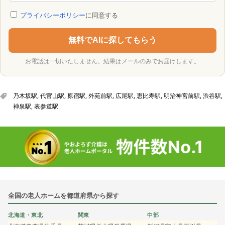
プライバシーポリシー
に同意する
無料でAIに探してもらう
お電話は一切いたしません。結果はメールのみでお届けします。
乃木坂駅
,
代官山駅
,
原宿駅
,
外苑前駅
,
広尾駅
,
恵比寿駅
,
明治神宮前駅
,
渋谷駅
,
神泉駅
,
表参道駅
全国の老人ホームを都道府県から探す
北海道・東北
関東
中部