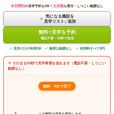
今日明日
土日祝
の見学予約もOK！
も受付・しつこい勧誘なし
気になる施設を
＋
見学リスト
追加
に
無料
見学を予約
で
電話不要・30秒で送信
✓ 見学だけの利用OK ✓ 無理な勧誘なし ✓ 利用料すべて0円
▼ そのまま
30秒
で見学希望を送れます（電話不要・しつこい
勧誘なし）
無料・1分で完了
この施設の見学を予約します