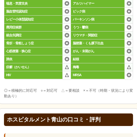
◎
◎
喘息・気管支炎
アルツハイマー
◎
◎
脳血管性認知症
ピック病
◎
◎
レビー小体型認知症
パーキンソン病
◎
◎
廃用症候群
うつ・鬱病
◎
◎
統合失調症
リウマチ・関節症
◎
◎
骨折・骨粗しょう症
脳梗塞・くも膜下出血
◎
◎
心筋梗塞・狭心症
がん・末期がん
◎
◎
肺炎
結核
△
△
疥癬（かいせん）
梅毒
△
◎
HIV
MRSA
◎＝積極的に対応可 ○＝対応可 △＝要相談 ×＝不可（時期・状況により変
動あり）
ホスピタルメント青山の口コミ・評判