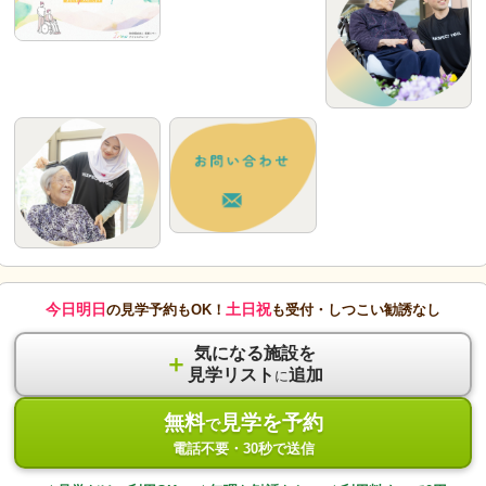
今日明日
土日祝
の見学予約もOK！
も受付・しつこい勧誘なし
気になる施設を
＋
見学リスト
追加
に
無料
見学を予約
で
電話不要・30秒で送信