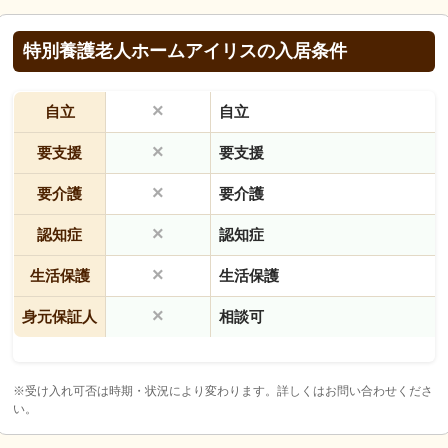
特別養護老人ホームアイリスの入居条件
×
自立
自立
×
要支援
要支援
×
要介護
要介護
×
認知症
認知症
×
生活保護
生活保護
×
身元保証人
相談可
※受け入れ可否は時期・状況により変わります。詳しくはお問い合わせくださ
い。