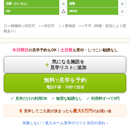
○
○
疥癬（かいせん）
梅毒
△
○
HIV
MRSA
◎＝積極的に対応可 ○＝対応可 △＝要相談 ×＝不可（時期・状況により変
動あり）
今日明日
土日祝
の見学予約もOK！
も受付・しつこい勧誘なし
気になる施設を
＋
見学リスト
追加
に
無料
見学を予約
で
電話不要・30秒で送信
✓ 見学だけの利用OK ✓ 無理な勧誘なし ✓ 利用料すべて0円
最大5万円
見学してご入居が決まったら
のお祝い金
失敗しない！老人ホーム見学のコツと当日の流れ ›