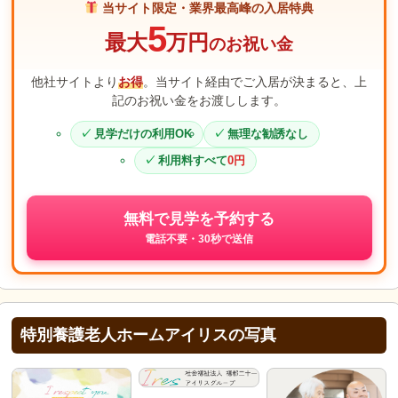
当サイト限定・業界最高峰の入居特典
5
最大
万円
のお祝い金
他社サイトより
お得
。当サイト経由でご入居が決まると、上
記のお祝い金をお渡しします。
見学だけの利用OK
無理な勧誘なし
利用料すべて
0円
無料で見学を予約する
電話不要・30秒で送信
特別養護老人ホームアイリスの写真