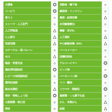
◎
○
介護食
流動食・嚥下食
◎
○
リハビリ
糖尿病・インスリン
○
△
胃ろう
鼻腔・経管栄養
○
○
ストーマ・人工肛門
在宅酸素療法
△
○
人工呼吸器
褥瘡・床ずれ
△
△
たん吸引
人工透析
△
△
気管切開
中心静脈栄養（IVH）
○
○
カテーテル・尿バルーン
ペースメーカー
△
○
ALS
誤嚥性肺炎
○
◎
喘息・気管支炎
アルツハイマー
◎
○
脳血管性認知症
ピック病
○
◎
レビー小体型認知症
パーキンソン病
○
○
廃用症候群
うつ・鬱病
△
◎
統合失調症
リウマチ・関節症
◎
○
骨折・骨粗しょう症
脳梗塞・くも膜下出血
○
△
心筋梗塞・狭心症
がん・末期がん
○
△
肺炎
結核