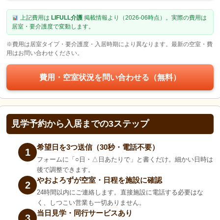
上記費用は
LIFULL介護
掲載情報より（2026-06時点）。実際の費用は
居室・要介護度で変動します。
※費用は居室タイプ・要介護度・入居時期により異なります。最新の空室・費
用はお問い合わせください。
費用・空室状況を問い合わせる（無料）
見学予約から入居までの3ステップ
希望日を3つ送信（30秒・電話不要）
1
フォームに「○日・△日あたりで」と書くだけ。細かい日時は
後で調整できます。
やおよろずが空室・日程を施設に確認
2
24時間以内にご連絡します。直接施設に電話する必要はな
く、しつこい営業も一切ありません。
当日見学・同行サービスあり
3