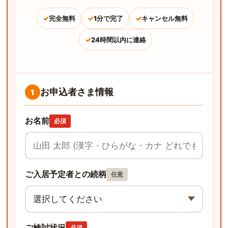
✓
✓
✓
完全無料
1分で完了
キャンセル無料
✓
24時間以内に連絡
お申込者さま情報
1
お名前
必須
ご入居予定者との続柄
任意
ご検討状況
必須