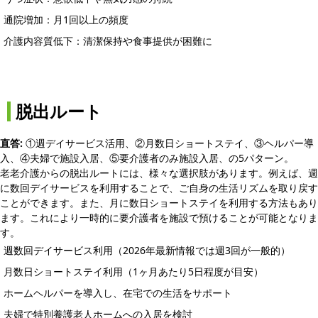
通院増加：月1回以上の頻度
介護内容質低下：清潔保持や食事提供が困難に
脱出ルート
直答:
①週デイサービス活用、②月数日ショートステイ、③ヘルパー導
入、④夫婦で施設入居、⑤要介護者のみ施設入居、の5パターン。
老老介護からの脱出ルートには、様々な選択肢があります。例えば、週
に数回デイサービスを利用することで、ご自身の生活リズムを取り戻す
ことができます。また、月に数日ショートステイを利用する方法もあり
ます。これにより一時的に要介護者を施設で預けることが可能となりま
す。
週数回デイサービス利用（2026年最新情報では週3回が一般的）
月数日ショートステイ利用（1ヶ月あたり5日程度が目安）
ホームヘルパーを導入し、在宅での生活をサポート
夫婦で特別養護老人ホームへの入居を検討