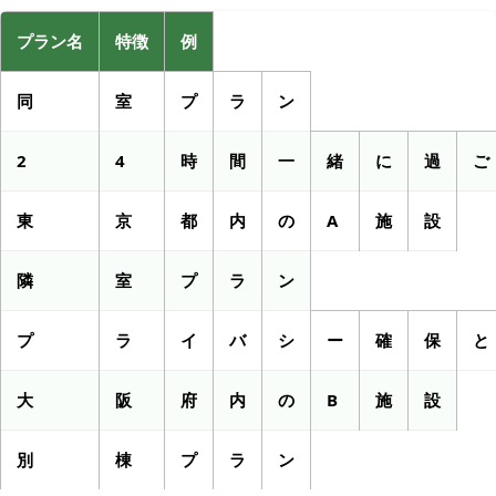
プラン名
特徴
例
同
室
プ
ラ
ン
2
4
時
間
一
緒
に
過
ご
東
京
都
内
の
A
施
設
隣
室
プ
ラ
ン
プ
ラ
イ
バ
シ
ー
確
保
と
大
阪
府
内
の
B
施
設
別
棟
プ
ラ
ン