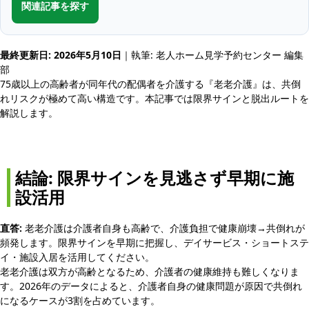
関連記事を探す
最終更新日: 2026年5月10日
｜執筆: 老人ホーム見学予約センター 編集
部
75歳以上の高齢者が同年代の配偶者を介護する『老老介護』は、共倒
れリスクが極めて高い構造です。本記事では限界サインと脱出ルートを
解説します。
結論: 限界サインを見逃さず早期に施
設活用
直答:
老老介護は介護者自身も高齢で、介護負担で健康崩壊→共倒れが
頻発します。限界サインを早期に把握し、デイサービス・ショートステ
イ・施設入居を活用してください。
老老介護は双方が高齢となるため、介護者の健康維持も難しくなりま
す。2026年のデータによると、介護者自身の健康問題が原因で共倒れ
になるケースが3割を占めています。