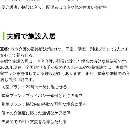
要介護者が施設に入り、配偶者は自宅や他の住まいを維持
夫婦で施設入居
直答:
老老介護の最終解決策の1つ。同室・隣室・別棟プランで2人とも
安心して暮らせる。
夫婦で施設入居は、老老介護が限界に達した場合の有効な解決策です。
2026年現在、全国約1万8千か所の老人ホームや特養施設では、夫婦同
室プランを提供している施設が多くあります。また、隣室や別棟での入
居も選択可能です。
同室プラン：24時間一緒に過ごせる
隣室プラン：プライバシー確保と近さの両立
別棟プラン：施設内の移動が可能な場合に限る
個々の介護度に応じた適切なケア提供
夫婦間での相互支援を考慮した配慮