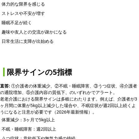
体力的な限界を感じる
ストレスや不安が増す
睡眠不足が続く
趣味や友人との交流が疎かになる
日常生活に支障が出始める
限界サインの5指標
直答:
①介護者の体重減少、②不眠・睡眠障害、③うつ症状、④介護者
の通院増加、⑤介護内容の質低下、のいずれかでアラート。
老老介護における限界サインは多岐にわたります。例えば、介護者が3
ヶ月間に体重が5kg以上減少した場合や、不眠症状が週2回以上続くよ
うになると注意が必要です（2026年最新情報）。
体重減少：3ヶ月で5kg以上
不眠・睡眠障害：週2回以上
うつ症状：意欲低下や無気力感の持続